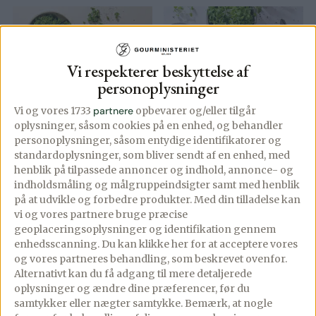
Vi respekterer beskyttelse af
personoplysninger
Vi og vores 1733
partnere
opbevarer og/eller tilgår
oplysninger, såsom cookies på en enhed, og behandler
personoplysninger, såsom entydige identifikatorer og
standardoplysninger, som bliver sendt af en enhed, med
henblik på tilpassede annoncer og indhold, annonce- og
indholdsmåling og målgruppeindsigter samt med henblik
på at udvikle og forbedre produkter.
Med din tilladelse kan
vi og vores partnere bruge præcise
geoplaceringsoplysninger og identifikation gennem
Selleripuré –
Åben lasagne med
enhedsscanning. Du kan klikke her for at acceptere vores
Cremet
kantareller,
og vores partneres behandling, som beskrevet ovenfor.
knoldselleripuré
pancetta og
Alternativt kan du få adgang til mere detaljerede
oplysninger og ændre dine præferencer, før du
burrata
samtykker eller nægter samtykke. Bemærk, at nogle
03/02/2025
PREMIUM