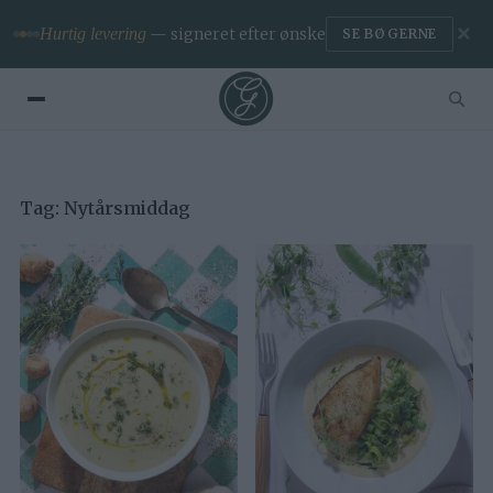
✕
Hurtig levering
— signeret efter ønske
SE BØGERNE
Tag:
Nytårsmiddag