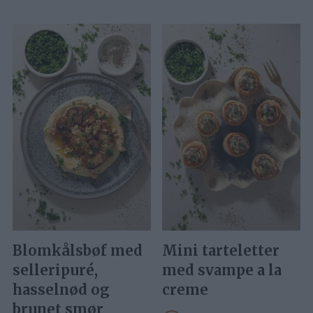
Blomkålsbøf med
Mini tarteletter
selleripuré,
med svampe a la
hasselnød og
creme
brunet smør