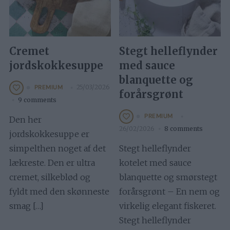
Cremet
Stegt helleflynder
jordskokkesuppe
med sauce
blanquette og
25/03/2026
PREMIUM
forårsgrønt
9 comments
PREMIUM
Den her
26/02/2026
8 comments
jordskokkesuppe er
simpelthen noget af det
Stegt helleflynder
lækreste. Den er ultra
kotelet med sauce
cremet, silkeblød og
blanquette og smørstegt
fyldt med den skønneste
forårsgrønt – En nem og
smag […]
virkelig elegant fiskeret.
Stegt helleflynder