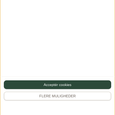
nem at […]
og skøn som […]
Se mere
Se mere
Acceptér cookies
FLERE MULIGHEDER