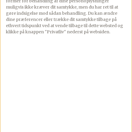
former for behandling af dine personoplysninger
10 comments
17/09/2024
PREMIUM
muligvis ikke kræver dit samtykke, men du har ret til at
8 comments
gøre indsigelse mod sådan behandling.
Du kan ændre
Selleripuré er noget af
dine præferencer eller trække dit samtykke tilbage på
det mest elegante og
Denne åbne lasagne med
ethvert tidspunkt ved at vende tilbage til dette websted og
smagfulde tilbehør, du
kantareller, pancetta og
klikke på knappen "Privatliv" nederst på websiden.
kan sætte på bordet – en
burrata er en sand
fløjlsblød, cremet puré,
smagsoplevelse.Retten
[…]
er super nem at lave, og
den kan […]
Se mere
Se mere