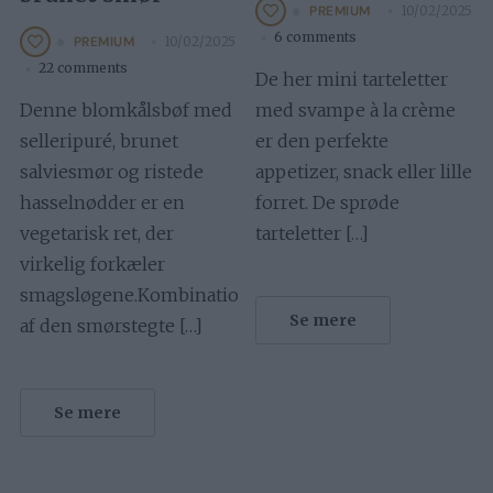
10/02/2025
PREMIUM
6 comments
10/02/2025
PREMIUM
22 comments
De her mini tarteletter
Denne blomkålsbøf med
med svampe à la crème
selleripuré, brunet
er den perfekte
salviesmør og ristede
appetizer, snack eller lille
hasselnødder er en
forret. De sprøde
vegetarisk ret, der
tarteletter […]
virkelig forkæler
smagsløgene.Kombinationen
Se mere
af den smørstegte […]
Se mere