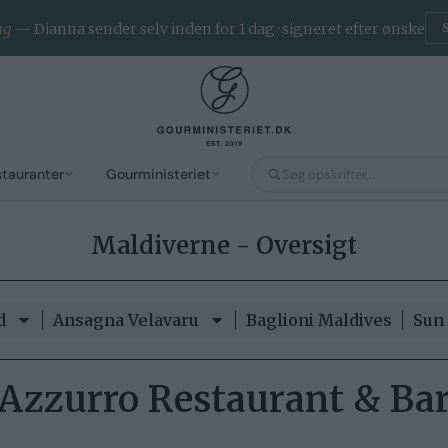
ng
— Dianna sender selv inden for 1 dag · signeret efter ønske
stauranter
Gourministeriet
Maldiverne - Oversigt
d
Ansagna Velavaru
Baglioni Maldives
Sun 
Azzurro Restaurant & Ba