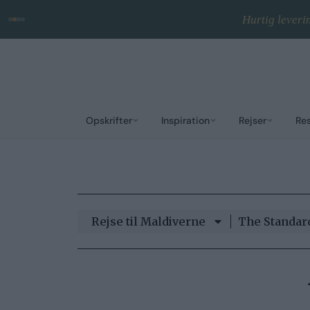
Hurtig leveri
Opskrifter
Inspiration
Rejser
Re
Rejse til Maldiverne
The Standar