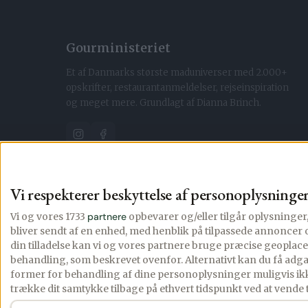
Gourministeriet
Et af Danmarks største maduniverser med 2.000+
opskrifter, restaurantanmeldelser, rejseinspiration
og meget mere. Grundlagt af Dianna Brinch.
App Store
Google Play
Vi respekterer beskyttelse af personoplysninge
Vi og vores 1733
partnere
opbevarer og/eller tilgår oplysninge
bliver sendt af en enhed, med henblik på tilpassede annonce
din tilladelse kan vi og vores partnere bruge præcise geopla
behandling, som beskrevet ovenfor. Alternativt kan du få adg
former for behandling af dine personoplysninger muligvis ikk
trække dit samtykke tilbage på ethvert tidspunkt ved at vende 