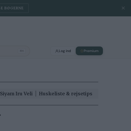
✕
SE BØGERNE
Log ind
Premium
⌘K
Siyam Iru Veli
Huskeliste & rejsetips
r