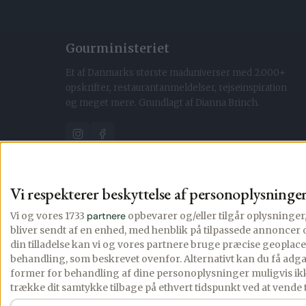
Gourministeriet
Et af Danmarks største maduniverser med 2.000+
opskrifter, restaurantanmeldelser, rejseinspiration
og meget mere. Grundlagt af Dianna Brinch.
App Store
Google Play
Vi respekterer beskyttelse af personoplysninge
Vi og vores 1733
partnere
opbevarer og/eller tilgår oplysninge
bliver sendt af en enhed, med henblik på tilpassede annonce
din tilladelse kan vi og vores partnere bruge præcise geopla
behandling, som beskrevet ovenfor. Alternativt kan du få adg
former for behandling af dine personoplysninger muligvis ikk
trække dit samtykke tilbage på ethvert tidspunkt ved at vende 