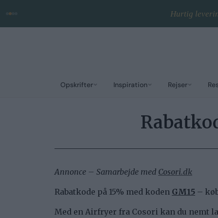
Hurtig leveri
Opskrifter
Inspiration
Rejser
Re
Rabatkod
Annonce – Samarbejde med
Cosori.dk
Rabatkode på 15% med koden
GM15
– køb
Med en Airfryer fra Cosori kan du nemt lav