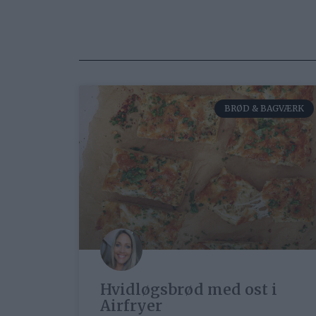
BRØD & BAGVÆRK
Hvidløgsbrød med ost i
Airfryer