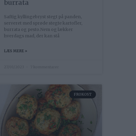
burrata
Saftig kyllingebryst stegt på panden,
serveret med sprøde stegte kartofler,
burrata og pesto.Nem og lækker
hverdags mad, der kan stå
LÆS MERE »
27/01/2023
7 kommentarer
FROKOST