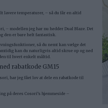
t lavere temperaturer, – så du får en altid
ori, – modellen jeg har nu hedder Dual Blaze. Det
g den er bare helt fantastisk.
avningsfunktioner, så du nemt kan vælge det
Samtidig kan du naturligvis altid skrue op og ned
den til hvert enkelt måltid.
 med rabatkode GM15
i, har jeg fået lov at dele en rabatkode til
ling på deres Cosori’s hjemmeside –