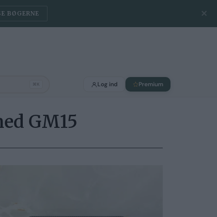
✕
SE BØGERNE
Log ind
Premium
⌘K
 med GM15