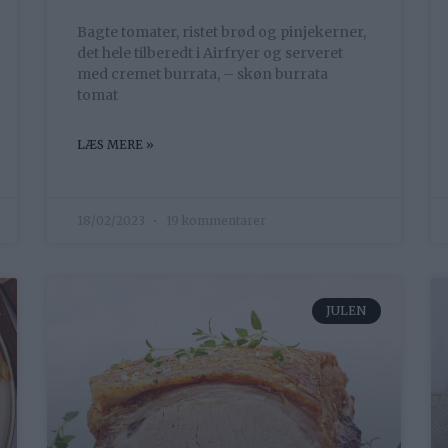
Bagte tomater, ristet brød og pinjekerner,
det hele tilberedt i Airfryer og serveret
med cremet burrata, – skøn burrata
tomat
LÆS MERE »
18/02/2023
19 kommentarer
JULEN