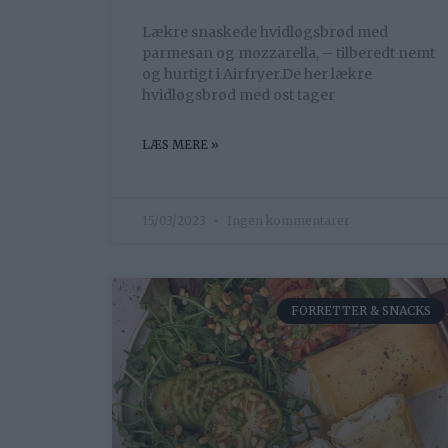
Lækre snaskede hvidløgsbrød med
parmesan og mozzarella, – tilberedt nemt
og hurtigt i Airfryer.De her lækre
hvidløgsbrød med ost tager
LÆS MERE »
15/03/2023
Ingen kommentarer
FORRETTER & SNACKS