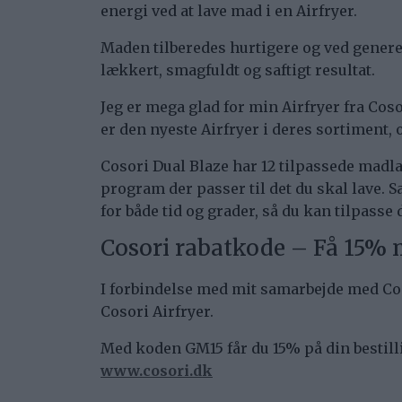
energi ved at lave mad i en Airfryer.
Maden tilberedes hurtigere og ved generel
lækkert, smagfuldt og saftigt resultat.
Jeg er mega glad for min Airfryer fra Cos
er den nyeste Airfryer i deres sortiment, o
Cosori Dual Blaze har 12 tilpassede madl
program der passer til det du skal lave. 
for både tid og grader, så du kan tilpasse 
Cosori rabatkode – Få 15%
I forbindelse med mit samarbejde med Cosor
Cosori Airfryer.
Med koden GM15 får du 15% på din bestil
www.cosori.dk