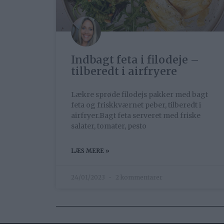
Indbagt feta i filodeje –
tilberedt i airfryere
Lækre sprøde filodejs pakker med bagt
feta og friskkværnet peber, tilberedt i
airfryer.Bagt feta serveret med friske
salater, tomater, pesto
LÆS MERE »
24/01/2023
2 kommentarer