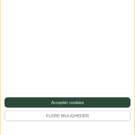
en sød og julet dessert.
husblas, hvilket gør den
Opskriften […]
[…]
Se mere
Se mere
Acceptér cookies
FLERE MULIGHEDER