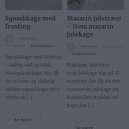
Squashkage med
Mazarin juletræer
frosting
– Nem mazarin
julekage
PREMIUM
09/02/2026
Kommentarer
03/12/2025
PREMIUM
Kommentarer
Squashkage med frosting
– saftig, sød og frisk
Marcipan-juletræer –
bradepandekage. Her får
nem julekage klar på 10
du en nem og virkelig
minutter. Her får du den
lækker squashkage med
nemmeste julekage jeg
citron og […]
kender.Det er sådan en
kage, der […]
Se mere
Se mere