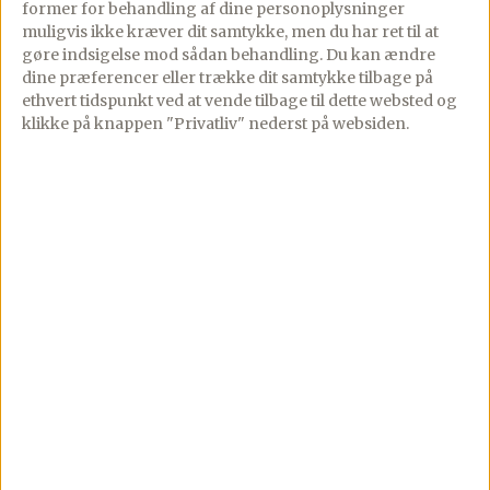
26/05/2025
PREMIUM
former for behandling af dine personoplysninger
mange
19 comments
muligvis ikke kræver dit samtykke, men du har ret til at
gøre indsigelse mod sådan behandling.
Du kan ændre
14/06/2025
PREMIUM
Dubai brownie med
dine præferencer eller trække dit samtykke tilbage på
38 comments
pistacie, kadayif og
ethvert tidspunkt ved at vende tilbage til dette websted og
klikke på knappen "Privatliv" nederst på websiden.
Jordbærkage i
mælkechokoladeganache
bradepande – Kæmpe
– Den ultimative Dubai
sommerkage til mange.
chokoladekage. Den her
En rigtig
brownie er noget helt
sommerkageklassiker!
særligt. En […]
Her får du en vaskeægte
sommerkage, som både
Se mere
smager […]
Se mere