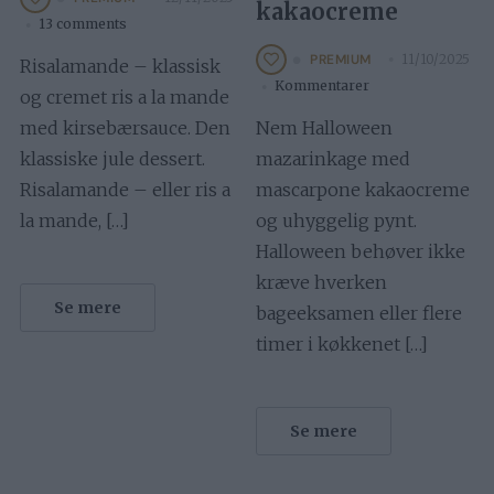
kakaocreme
13 comments
11/10/2025
PREMIUM
Risalamande – klassisk
Kommentarer
og cremet ris a la mande
med kirsebærsauce. Den
Nem Halloween
klassiske jule dessert.
mazarinkage med
Risalamande – eller ris a
mascarpone kakaocreme
la mande, […]
og uhyggelig pynt.
Halloween behøver ikke
kræve hverken
Se mere
bageeksamen eller flere
timer i køkkenet […]
Se mere