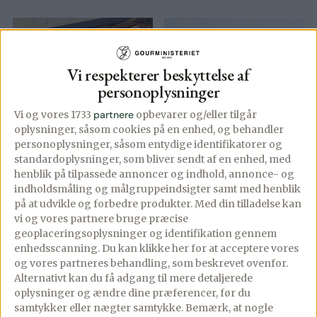
Vi respekterer beskyttelse af
personoplysninger
Vi og vores 1733
partnere
opbevarer og/eller tilgår
oplysninger, såsom cookies på en enhed, og behandler
personoplysninger, såsom entydige identifikatorer og
standardoplysninger, som bliver sendt af en enhed, med
henblik på tilpassede annoncer og indhold, annonce- og
indholdsmåling og målgruppeindsigter samt med henblik
på at udvikle og forbedre produkter.
Med din tilladelse kan
vi og vores partnere bruge præcise
geoplaceringsoplysninger og identifikation gennem
Kæmpe
Dubai brownie
enhedsscanning. Du kan klikke her for at acceptere vores
og vores partneres behandling, som beskrevet ovenfor.
jordbærkage i
med pistacie og
Alternativt kan du få adgang til mere detaljerede
bradepande –
chokoladeganache
oplysninger og ændre dine præferencer, før du
Jordbærkage til
samtykker eller nægter samtykke. Bemærk, at nogle