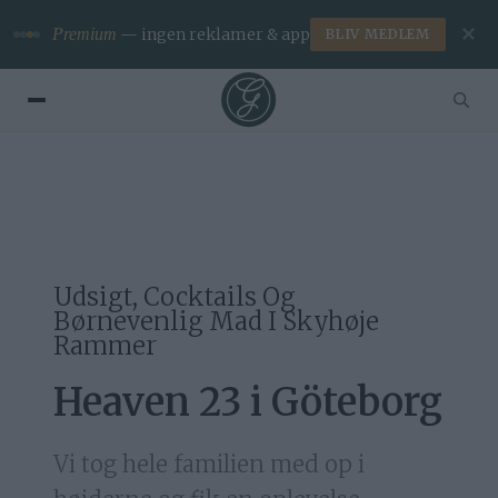
✕
Premium
— ingen reklamer & app
BLIV MEDLEM
Udsigt, Cocktails Og
Børnevenlig Mad I Skyhøje
Rammer
Heaven 23 i Göteborg
Vi tog hele familien med op i