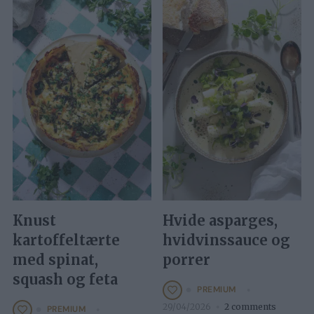
Knust
Hvide asparges,
kartoffeltærte
hvidvinssauce og
med spinat,
porrer
squash og feta
PREMIUM
29/04/2026
2 comments
PREMIUM