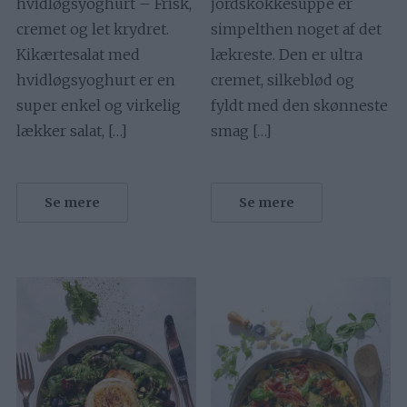
hvidløgsyoghurt – Frisk,
jordskokkesuppe er
cremet og let krydret.
simpelthen noget af det
Kikærtesalat med
lækreste. Den er ultra
hvidløgsyoghurt er en
cremet, silkeblød og
super enkel og virkelig
fyldt med den skønneste
lækker salat, […]
smag […]
Se mere
Se mere