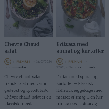
Chevre Chaud
Frittata med
salat
spinat og kartofler
14/03/2026
PREMIUM
PREMIUM
Kommentar
22/01/2026
2 comments
Chèvre chaud-salat –
Frittata med spinat og
fransk salat med varm
kartofler – klassisk
gedeost og sprødt brød.
italiensk æggekage med
Chèvre chaud-salat er en
masser af smag. Den her
klassisk fransk
frittata med spinat og