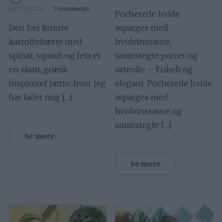
08/05/2026
7 comments
Pocherede hvide
Den her knuste
asparges med
kartoffeltærte med
hvidvinssauce,
spinat, squash og feta er
smørstegte porrer og
en skøn, græsk
urteolie – Enkelt og
inspireret tærte, hvor jeg
elegant. Pocherede hvide
har ladet mig […]
asparges med
hvidvinssauce og
smørstegte […]
Se mere
Se mere