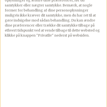
oplysninger og ændre dine præferencer, før du
samtykker eller nægter samtykke. Bemærk, at nogle
Vegetarisk bagt
Bagt
former for behandling af dine personoplysninger
muligvis ikke kræver dit samtykke, men du har ret til at
fajita pasta
grøntsagssuppe
gøre indsigelse mod sådan behandling.
Du kan ændre
dine præferencer eller trække dit samtykke tilbage på
16/01/2026
PREMIUM
PREMIUM
ethvert tidspunkt ved at vende tilbage til dette websted og
Kommentarer
07/01/2026
2 comments
klikke på knappen "Privatliv" nederst på websiden.
Vegetarisk bagt fajita-
Denne bagte
pasta – cremet, ostet og
grøntsagssuppe er et
fuld af smag. Den her
vidunderligt bud på en
vegetariske fajita-pasta
varm og velsmagende
er en vaskeægte
suppe, som både er nem
familiefavorit, du laver
at lave og […]
[…]
Se mere
Se mere