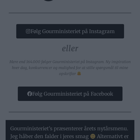
Følg Gourministeriet på Instagram
eller
Mere end 164.000 følger Gourministeriet på Instagram. Ny inspiration
hver dag, konkurrencer og mulighed for at stille spørgsmål til mine
opskrifter
Følg Gourministeriet på Facebook
Gourministeriet’s præsenterer årets nytårsmenu.
Jeg håber den falder i jeres smag
Alternativt er