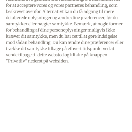
for at acceptere vores og vores partneres behandling, som
beskrevet ovenfor. Alternativt kan du få adgang til mere
HASSELBACK
detaljerede oplysninger og ændre dine præferencer, før du
samtykker eller nægter samtykke. Bemærk, at nogle former
for behandling af dine personoplysninger muligvis ikke
kræver dit samtykke, men du har ret til at gøre indsigelse
mod sådan behandling.
Du kan ændre dine præferencer eller
trække dit samtykke tilbage på ethvert tidspunkt ved at
vende tilbage til dette websted og klikke på knappen
"Privatliv" nederst på websiden.
Oksemørbrad bøffer med
pebersauce
Rigtig weekendmad, – oksemørbrad bøffer med
pebersauce og hasselback kartofler.Sådan en
portion her bliver der altid sagte et stort ja
SE OPSKRIFTEN »