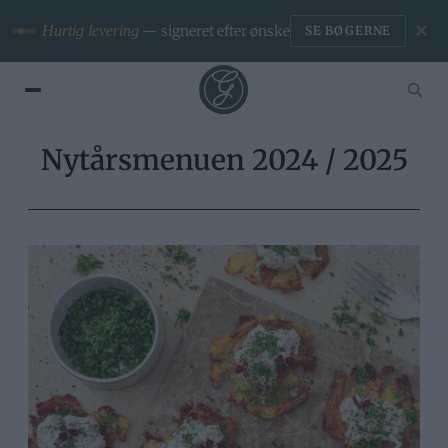
✕
Hurtig levering
— signeret efter ønske
SE BØGERNE
Nytårsmenuen 2024 / 2025