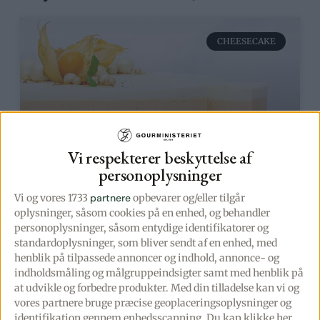
CHEESECAKE
Vi respekterer beskyttelse af
personoplysninger
Pornstar Martini cheesecake
Vi og vores 1733
partnere
opbevarer og/eller tilgår
oplysninger, såsom cookies på en enhed, og behandler
personoplysninger, såsom entydige identifikatorer og
Frisk og lækker cheesecake med passionsfrugt,
standardoplysninger, som bliver sendt af en enhed, med
vanilje og champagne, – lavet ud fra den skønne
henblik på tilpassede annoncer og indhold, annonce- og
cocktail af samme navn –
indholdsmåling og målgruppeindsigter samt med henblik på
SE OPSKRIFTEN »
at udvikle og forbedre produkter.
Med din tilladelse kan vi og
vores partnere bruge præcise geoplaceringsoplysninger og
identifikation gennem enhedsscanning. Du kan klikke her