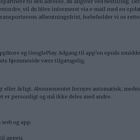
spartnere til den adresse, du angiver ved bestilling. De
stordre, vil du blive informeret via e-mail med en opdat
ransportørens afhentningsfrist, forbeholder vi os retten
pStore og GooglePlay. Adgang til app’en opnås umiddelba
iets hjemmeside være tilgængelig.
t eller årligt. Abonnementet fornyes automatisk, medm
 er personligt og må ikke deles med andre.
å web og app.
til appen.