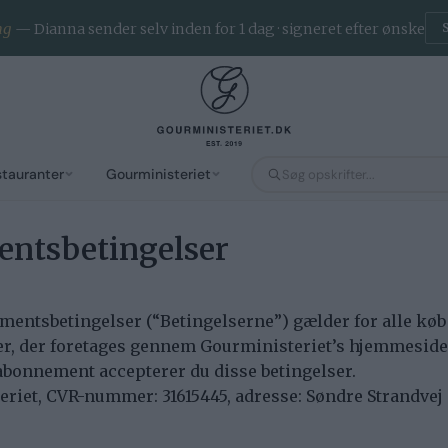
ng
— Dianna sender selv inden for 1 dag · signeret efter ønske
stauranter
Gourministeriet
ntsbetingelser
mentsbetingelser (“Betingelserne”) gælder for alle køb 
r, der foretages gennem Gourministeriet’s hjemmeside
et abonnement accepterer du disse betingelser.
eriet, CVR-nummer: 31615445, adresse: Søndre Strandvej 