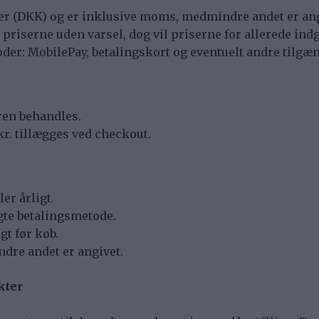
oner (DKK) og er inklusive moms, medmindre andet er ang
re priserne uden varsel, dog vil priserne for allerede i
der: MobilePay, betalingskort og eventuelt andre tilgæ
ren behandles.
r. tillægges ved checkout.
er årligt.
gte betalingsmetode.
t før køb.
dre andet er angivet.
kter