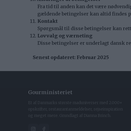
Fra tid til anden kan det være nødvendig
gældende betingelser kan altid findes
Kontakt
Spørgsmål til disse betingelser kan ret
Lovvalg og værneting
Disse betingelser er underlagt dansk ret
Senest opdateret: Februar 2025
Gourministeriet
Et af Danmarks største maduniverser med 2.000+
opskrifter, restaurantanmeldelser, rejseinspiration
og meget mere. Grundlagt af Dianna Brinch.