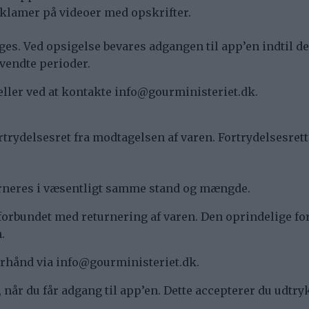
klamer på videoer med opskrifter.
iges. Ved opsigelse bevares adgangen til app’en indtil 
nvendte perioder.
eller ved at kontakte info@gourministeriet.dk.
 fortrydelsesret fra modtagelsen af varen. Fortrydelsesr
urneres i væsentligt samme stand og mængde.
forbundet med returnering af varen. Den oprindelige f
.
orhånd via info@gourministeriet.dk.
r, når du får adgang til app’en. Dette accepterer du udt