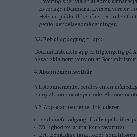
Levering sker via en af vores samarbejd
hverdage i Danmark. Hvis en vare er i re
Hvis en pakke ikke afhentes inden for t
genforsendelsesomkostninger.
3.2. Køb af og adgang til app:
Gourministeriets app er tilgængelig på Ap
også reklamefri version af Gourminister
Abonnementsvilkår
4.1. Abonnementet betales enten månedlig
en ny abonnementsperiode. Abonnementet
4.2. App-abonnementet inkluderer:
Reklamefri adgang til alle opskrifter p
Mulighed for at markere favoritter.
Evt. fremtidige funktioner, som tilføjes 