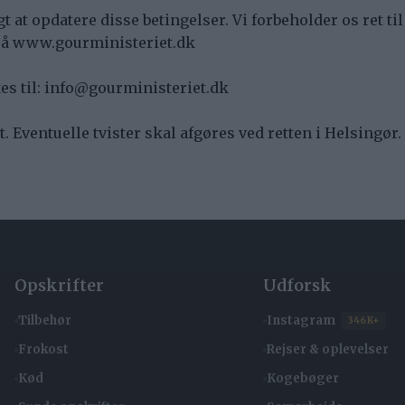
t at opdatere disse betingelser. Vi forbeholder os ret til
 på www.gourministeriet.dk
tes til: info@gourministeriet.dk
. Eventuelle tvister skal afgøres ved retten i Helsingør.
Opskrifter
Udforsk
Tilbehør
Instagram
346K+
Frokost
Rejser & oplevelser
Kød
Kogebøger