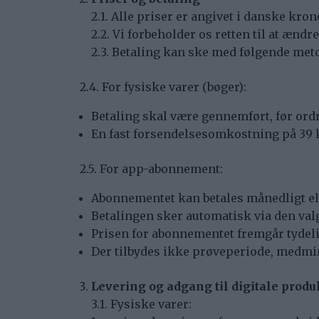
2.1. Alle priser er angivet i danske kr
2.2. Vi forbeholder os retten til at ænd
2.3. Betaling kan ske med følgende meto
2.4. For fysiske varer (bøger):
Betaling skal være gennemført, før ord
En fast forsendelsesomkostning på 39 k
2.5. For app-abonnement:
Abonnementet kan betales månedligt ell
Betalingen sker automatisk via den val
Prisen for abonnementet fremgår tydelig
Der tilbydes ikke prøveperiode, medmin
Levering og adgang til digitale produ
3.1. Fysiske varer: