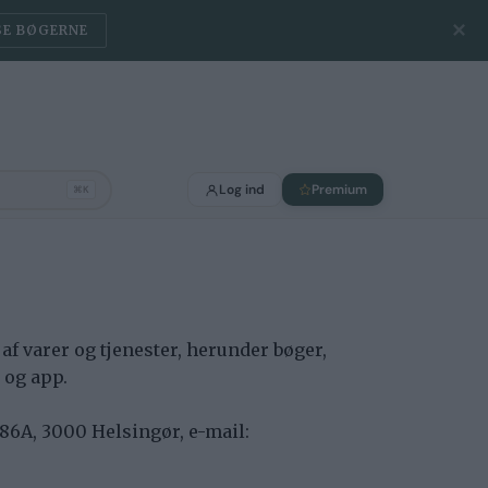
✕
SE BØGERNE
Log ind
Premium
⌘K
af varer og tjenester, herunder bøger,
 og app.
86A, 3000 Helsingør, e-mail: