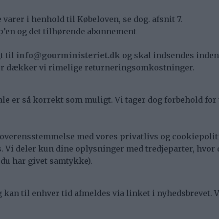
varer i henhold til Købeloven, se dog. afsnit 7.
p’en og det tilhørende abonnement
t til
info@gourministeriet.dk
og skal indsendes inden 
rer dækker vi rimelige returneringsomkostninger.
le er så korrekt som muligt. Vi tager dog forbehold for t
 overensstemmelse med vores privatlivs og cookiepolit
os. Vi deler kun dine oplysninger med tredjeparter, hvor d
 du har givet samtykke).
g kan til enhver tid afmeldes via linket i nyhedsbrevet.