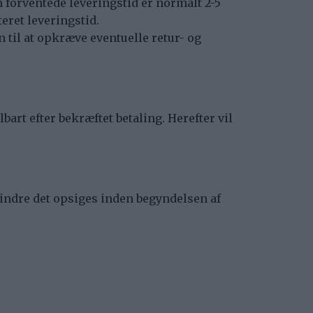
n forventede leveringstid er normalt 2-5
eret leveringstid.
 til at opkræve eventuelle retur- og
rt efter bekræftet betaling. Herefter vil
indre det opsiges inden begyndelsen af