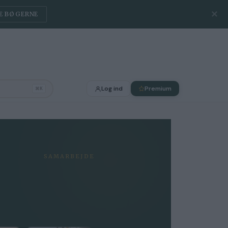
✕
E BØGERNE
Log ind
Premium
⌘K
SAMARBEJDE