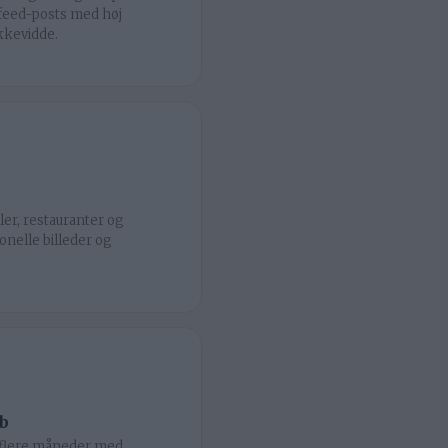
 feed-posts med høj
kevidde.
er, restauranter og
nelle billeder og
b
flere måneder med