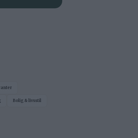
ranter
g
Bolig & livsstil