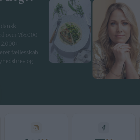
 dansk
 over 765.000
 2.000+
eret fællesskab
nyhedsbrev og