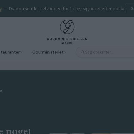
ng
— Dianna sender selv inden for 1 dag · signeret efter ønske
S
stauranter
Gourministeriet
e noget