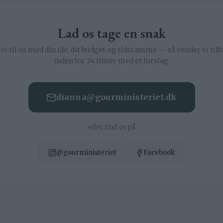
Lad os tage en snak
iv til os med din idé, dit budget og tidsramme — så vender vi til
inden for 24 timer med et forslag.
dianna@gourministeriet.dk
eller find os på
@gourministeriet
Facebook