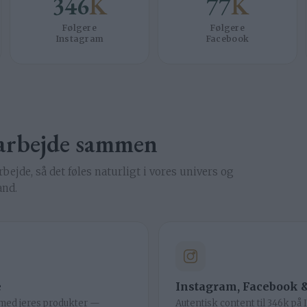
346
K
77
K
Følgere
Følgere
Instagram
Facebook
 arbejde sammen
ejde, så det føles naturligt i vores univers og
and.
e
Instagram, Facebook &
 med jeres produkter —
Autentisk content til 346k på