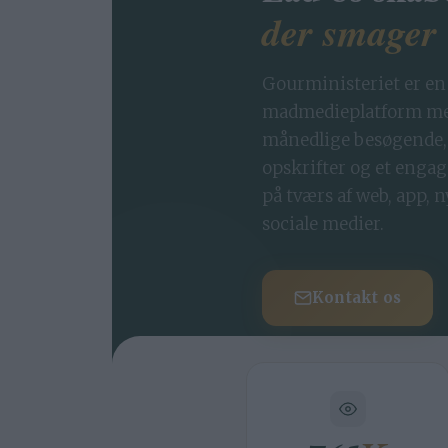
der smager
Gourministeriet er en
madmedieplatform med
månedlige besøgende,
opskrifter og et engag
på tværs af web, app, 
sociale medier.
Kontakt os