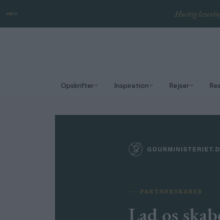
Hurtig leveri
Opskrifter
Inspiration
Rejser
Re
PARTNERSKABER
Lad os skab