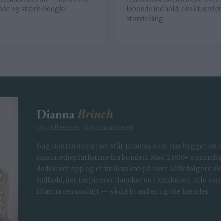
nde og stærk Google-
løbende indhold, eksklusivite
storytelling.
Brinch
Dianna
Grundlægger · Gourministeriet
Bag Gourministeriet står Dianna, som har bygget en 
madmedieplatforme fra bunden. Med 2.000+ opskrifter
dedikeret app og et fællesskab på over 423k følgere s
indhold, der inspirerer danskerne i køkkenet. Alle s
Dianna personligt — så dit brand er i gode hænder.