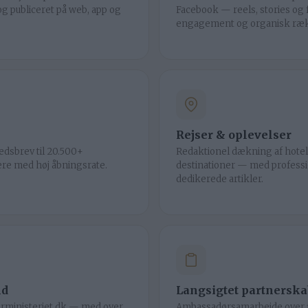
og publiceret på web, app og
Facebook — reels, stories og
engagement og organisk ræk
Rejser & oplevelser
edsbrev til 20.500+
Redaktionel dækning af hotell
re med høj åbningsrate.
destinationer — med professio
dedikerede artikler.
ld
Langsigtet partnerska
urministeriet.dk — med over
Ambassadørsamarbejde over 