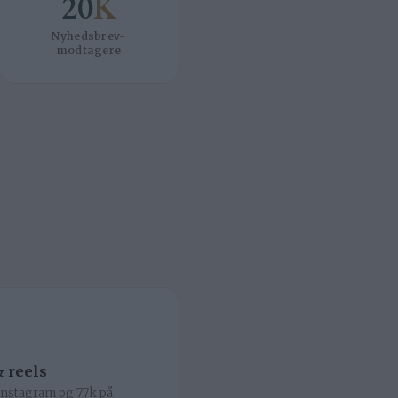
20
K
Nyhedsbrev-
modtagere
 reels
 Instagram og 77k på