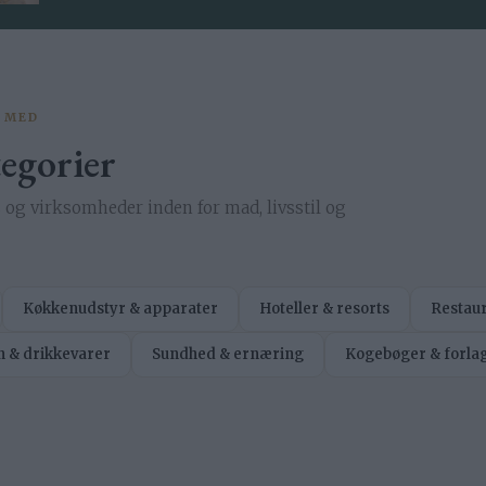
 MED
egorier
og virksomheder inden for mad, livsstil og
Køkkenudstyr & apparater
Hoteller & resorts
Restau
n & drikkevarer
Sundhed & ernæring
Kogebøger & forla