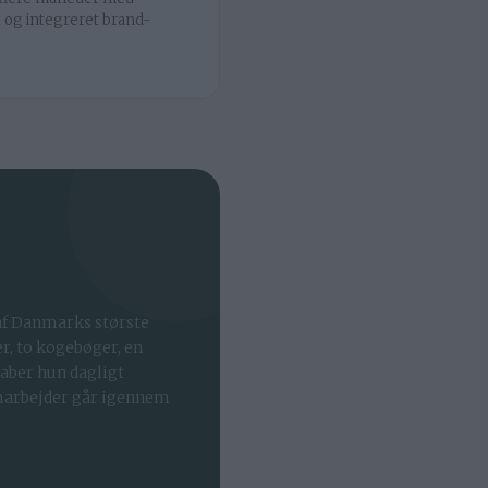
t og integreret brand-
af Danmarks største
, to kogebøger, en
kaber hun dagligt
amarbejder går igennem