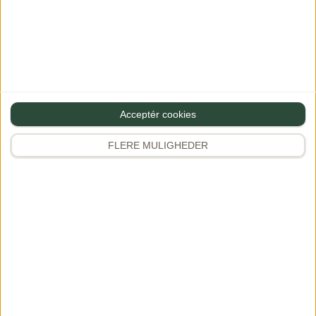
Gourministeriet
Et af Danmarks største maduniverser med 2.000+ opskrifter,
restaurantanmeldelser, rejseinspiration og meget mere.
Grundlagt af Dianna Brinch.
Acceptér cookies
App Store
Google Play
FLERE MULIGHEDER
Opskrifter
Tilbehør
Frokost
Kød
Sunde opskrifter
Salater
Vegetarretter