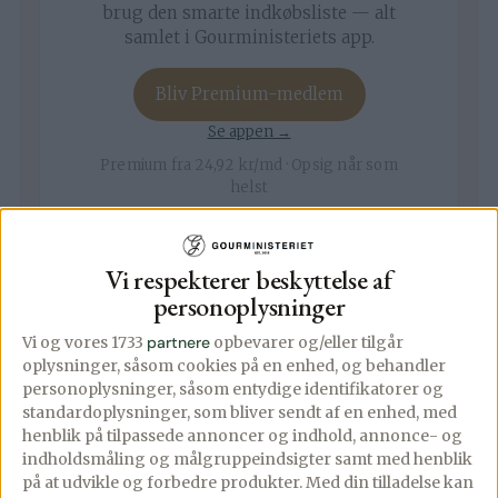
brug den smarte indkøbsliste — alt
samlet i Gourministeriets app.
Bliv Premium-medlem
Se appen →
Premium fra 24,92 kr/md · Opsig når som
helst
Vi respekterer beskyttelse af
personoplysninger
Video af opskriften
Vi og vores 1733
partnere
opbevarer og/eller tilgår
oplysninger, såsom cookies på en enhed, og behandler
personoplysninger, såsom entydige identifikatorer og
Ingredienser
standardoplysninger, som bliver sendt af en enhed, med
▢
henblik på tilpassede annoncer og indhold, annonce- og
1
portion
blinis – klik her for opskriften
indholdsmåling og målgruppeindsigter samt med henblik
▢
på at udvikle og forbedre produkter.
Med din tilladelse kan
Smør til stegning