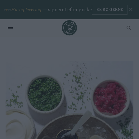
✕
Hurtig levering
— signeret efter ønske
SE BØGERNE