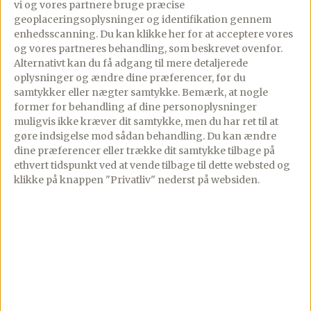
vi og vores partnere bruge præcise
▢
geoplaceringsoplysninger og identifikation gennem
3
dåser
caviar
enhedsscanning. Du kan klikke her for at acceptere vores
▢
og vores partneres behandling, som beskrevet ovenfor.
Isterninger
Alternativt kan du få adgang til mere detaljerede
▢
oplysninger og ændre dine præferencer, før du
Creme fraiche 38%
samtykker eller nægter samtykke. Bemærk, at nogle
▢
former for behandling af dine personoplysninger
Finthakket purløg
muligvis ikke kræver dit samtykke, men du har ret til at
▢
gøre indsigelse mod sådan behandling.
Du kan ændre
Syltede rødløg, finthakket –
dine præferencer eller trække dit samtykke tilbage på
klik her for opskrift
ethvert tidspunkt ved at vende tilbage til dette websted og
klikke på knappen "Privatliv" nederst på websiden.
Lav denne opskrift i appen
Trin-for-trin med skærmen tændt, tilføj til madplan
og indkøbsliste med ét tryk.
Åbn i app