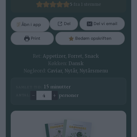
5
fra 1 stemme
Del
Del vi email
Åbn i app
Print
Bedøm opskriften
Ret:
Appetizer, Forret, Snack
Køkken:
Dansk
Nøgleord:
Caviar, Nytår, Nytårsmenu
minutter
15
minutter
SAMLET TID:
–
+
personer
ANTAL:
Ændre antal