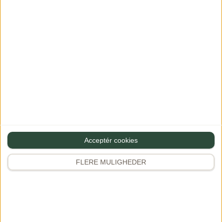
Populært på Instagram
Følg Gourministeriet
@gourministeriet
Følg
346.600 følgere
Populært de seneste 14 dage
Sommerfrikassé med laks
Den
1
lækreste sommerret med masser…
1.766
36
Butterdejsstang med spinat, feta og
2
mozzarella
Saftig, snasket…
542
17
Acceptér cookies
Pasta med salsiccia, friske tomater og
FLERE MULIGHEDER
3
rød pesto…
440
3
Sådan pifter du et icebergsalat op
4
Giv gerne…
909
27