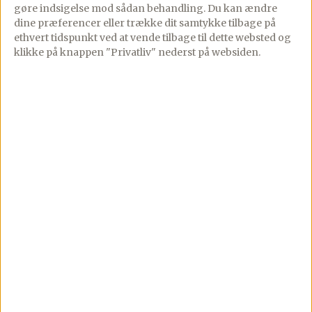
Kommentarer
gøre indsigelse mod sådan behandling.
Du kan ændre
spinat er en frisk og
dine præferencer eller trække dit samtykke tilbage på
Dette smørrebrød
cremet hverdagsret, hvor
ethvert tidspunkt ved at vende tilbage til dette websted og
klikke på knappen "Privatliv" nederst på websiden.
med røget laks, spinat,
citron og æggeblommer
æg og sennepsmayo er
spiller hovedrollen som
en skøn kombination af
smagsgivere til […]
sprødt, cremet og friskt
– et elegant og […]
Se mere
Se mere