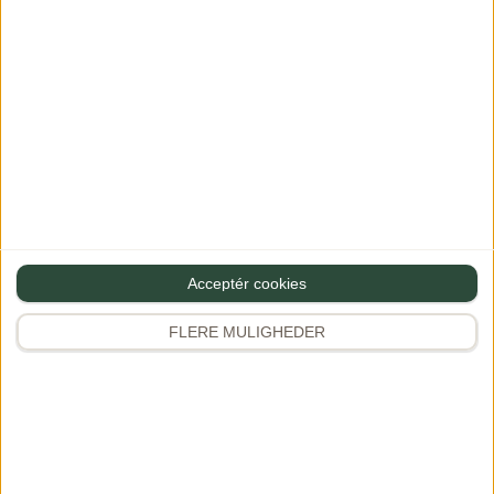
Acceptér cookies
FLERE MULIGHEDER
Cremet orzo med
Asiatiske
laks
fiskefrikadeller
med kålsalat