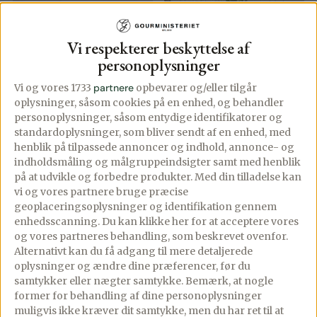
Vi respekterer beskyttelse af
personoplysninger
Vi og vores 1733
partnere
opbevarer og/eller tilgår
oplysninger, såsom cookies på en enhed, og behandler
personoplysninger, såsom entydige identifikatorer og
standardoplysninger, som bliver sendt af en enhed, med
henblik på tilpassede annoncer og indhold, annonce- og
indholdsmåling og målgruppeindsigter samt med henblik
på at udvikle og forbedre produkter.
Med din tilladelse kan
vi og vores partnere bruge præcise
geoplaceringsoplysninger og identifikation gennem
Ristet franskbrød
Citronpasta med
enhedsscanning. Du kan klikke her for at acceptere vores
med laks, spinat,
laks og spinat
og vores partneres behandling, som beskrevet ovenfor.
Alternativt kan du få adgang til mere detaljerede
æg og
oplysninger og ændre dine præferencer, før du
PREMIUM
sennepsmayo
samtykker eller nægter samtykke. Bemærk, at nogle
04/01/2025
2 comments
former for behandling af dine personoplysninger
03/02/2025
PREMIUM
muligvis ikke kræver dit samtykke, men du har ret til at
Citronpasta med laks og