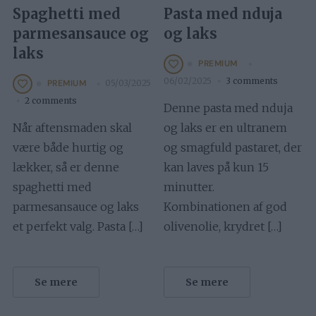
Spaghetti med
Pasta med nduja
parmesansauce og
og laks
laks
PREMIUM
06/02/2025
3 comments
05/03/2025
PREMIUM
2 comments
Denne pasta med nduja
Når aftensmaden skal
og laks er en ultranem
være både hurtig og
og smagfuld pastaret, der
lækker, så er denne
kan laves på kun 15
spaghetti med
minutter.
parmesansauce og laks
Kombinationen af god
et perfekt valg. Pasta […]
olivenolie, krydret […]
Se mere
Se mere