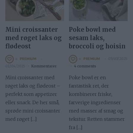
Mini croissanter
Poke bowl med
med røget laks og
sesam laks,
flødeost
broccoli og hoisin
05/03/2025
PREMIUM
PREMIUM
01/04/2025
Kommentarer
4 comments
Mini croissanter med
Poke bowl er en
røget laks og flødeost –
fantastisk ret, der
perfekt som appetizer
kombinerer friske,
eller snack. De her små,
farverige ingredienser
sprøde mini croissanter
med masser af smag og
med røget […]
tekstur. Retten stammer
fra […]