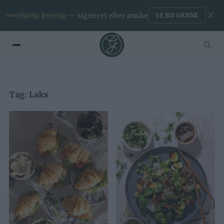
✕
Hurtig levering
— signeret efter ønske
SE BØGERNE
Tag:
Laks