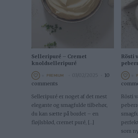
Selleripuré – Cremet
Rösti 
knoldselleripuré
peber
03/02/2025
10
PREMIUM
comments
comme
Selleripuré er noget af det mest
Rösti v
elegante og smagfulde tilbehør,
peberr
du kan sætte på bordet – en
smagful
fløjlsblød, cremet puré, […]
perfekt
som nyt