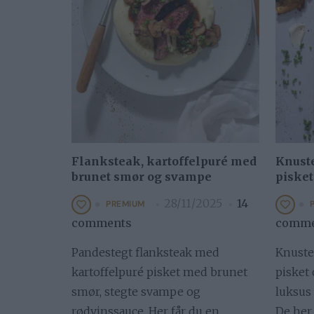
Flanksteak, kartoffelpuré med
Knuste
brunet smør og svampe
pisket
28/11/2025
14
PREMIUM
comments
comme
Pandestegt flanksteak med
Knuste
kartoffelpuré pisket med brunet
pisket
smør, stegte svampe og
luksus 
rødvinssauce. Her får du en
De her