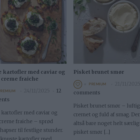
 kartofler med caviar og
Pisket brunet smør
 creme fraiche
21/11/202
PREMIUM
24/11/2025
12
PREMIUM
comments
nts
Pisket brunet smør – luftig
 kartofler med caviar og
cremet og fuld af smag. Der
 creme fraiche – sprød
altså bare noget helt særlig
hapser til festlige stunder.
pisket smør […]
 knuste kartofler med