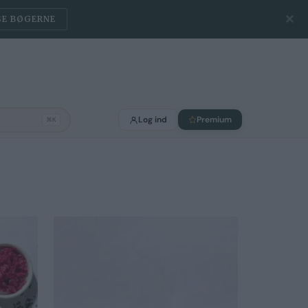
✕
SE BØGERNE
Log ind
Premium
⌘K