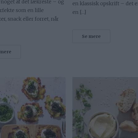
 noget af det lækreste – og
en klassisk opskrift – det 
rfekte som en lille
en […]
er, snack eller forret, når
Se mere
 mere