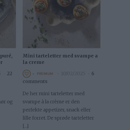
puré,
Mini tarteletter med svampe a
ør
la creme
5
22
10/02/2025
6
PREMIUM
comments
De her mini tarteletter med
mør og
svampe à la crème er den
perfekte appetizer, snack eller
lille forret. De sprøde tarteletter
[…]