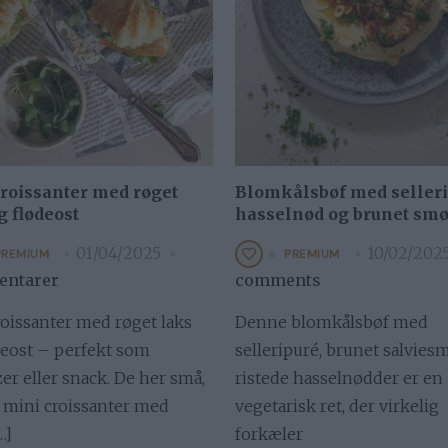
roissanter med røget
Blomkålsbøf med selleri
g flødeost
hasselnød og brunet sm
01/04/2025
10/02/202
PREMIUM
PREMIUM
ntarer
comments
roissanter med røget laks
Denne blomkålsbøf med
deost – perfekt som
selleripuré, brunet salvies
er eller snack. De her små,
ristede hasselnødder er en
 mini croissanter med
vegetarisk ret, der virkelig
…]
forkæler