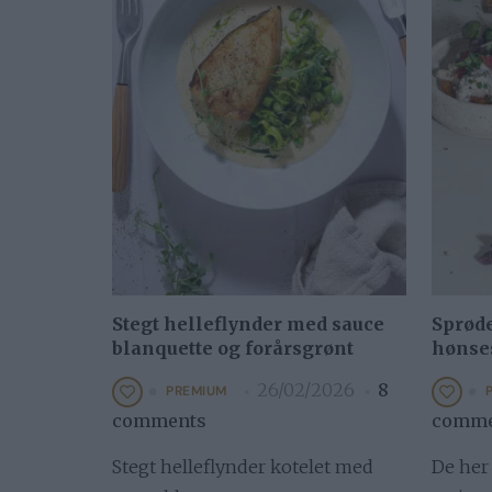
Stegt helleflynder med sauce
Sprøde
blanquette og forårsgrønt
hønse
26/02/2026
8
PREMIUM
comments
comme
Stegt helleflynder kotelet med
De her 