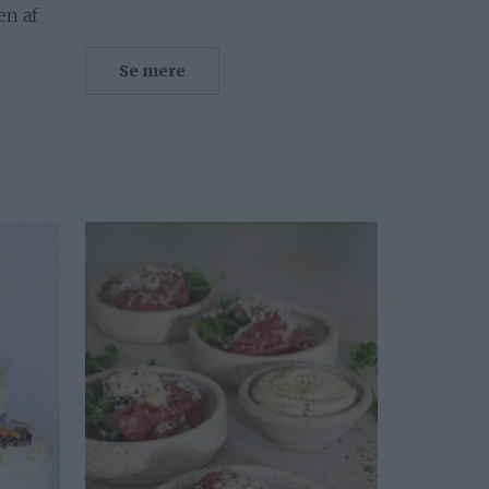
n af
Se mere