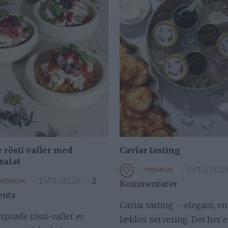
 rösti vafler med
Caviar tasting
salat
15/12/202
PREMIUM
15/01/2026
2
PREMIUM
Kommentarer
nts
Caviar tasting – elegant, e
sprøde rösti-vafler er
lækker servering. Det her e