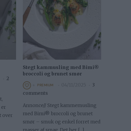
Stegt kammusling med Bimi®
broccoli og brunet smør
5
2
04/11/2025
3
PREMIUM
comments
t,
Annonce// Stegt kammemusling
 er
med Bimi® broccoli og brunet
t over
smør – smuk og enkel forret med
masser af smag. Det her […]