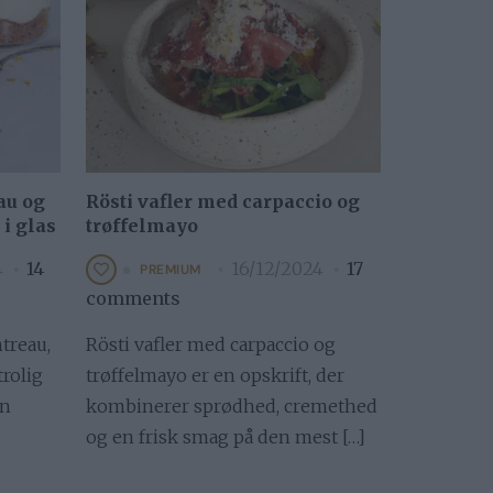
au og
Rösti vafler med carpaccio og
i glas
trøffelmayo
4
14
16/12/2024
17
PREMIUM
comments
treau,
Rösti vafler med carpaccio og
rolig
trøffelmayo er en opskrift, der
en
kombinerer sprødhed, cremethed
og en frisk smag på den mest […]