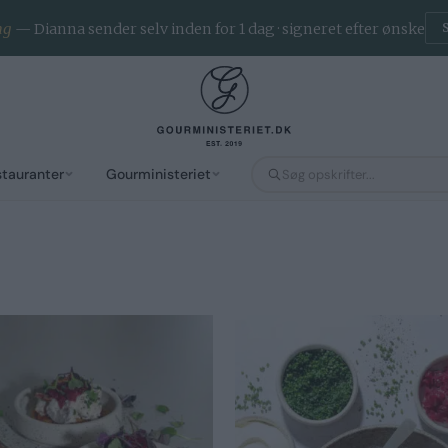
ng
— Dianna sender selv inden for 1 dag · signeret efter ønske
stauranter
Gourministeriet