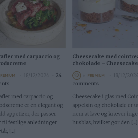
vafler med carpaccio og
Cheesecake med cointre
rodscreme
chokolade – Cheesecake 
18/12/2024
24
18/12/202
PREMIUM
PREMIUM
nts
comments
afler med carpaccio og
Cheesecake i glas med Coin
odscreme er en elegant og
appelsin og chokolade er ut
d appetizer, der passer
nem at lave og kræver ing
 til festlige anledninger
husblas, hvilket gør den […]
år, […]