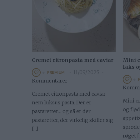
Cremet citronpasta med caviar
Mini c
laks o
11/09/2025
PREMIUM
Kommentarer
Komme
Cremet citronpasta med caviar –
Mini c
nem luksus pasta. Der er
og flø
pastaretter… og så er der
appetiz
pastaretter, der virkelig skiller sig
sprøde
[…]
røget [