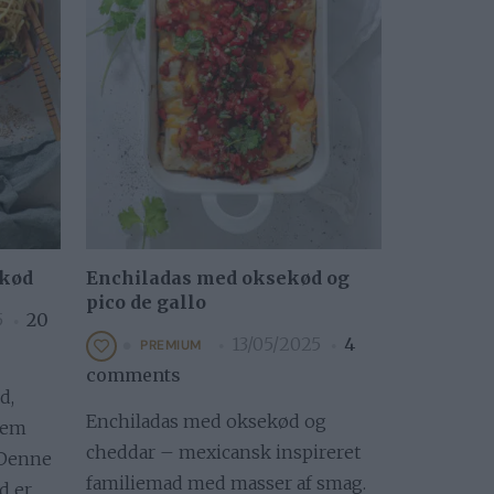
ekød
Enchiladas med oksekød og
pico de gallo
5
20
13/05/2025
4
PREMIUM
comments
d,
Enchiladas med oksekød og
Nem
cheddar – mexicansk inspireret
 Denne
familiemad med masser af smag.
d er