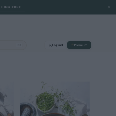
✕
SE BØGERNE
Log ind
Premium
⌘K