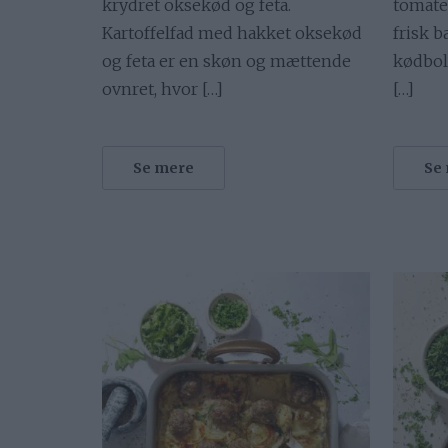
krydret oksekød og feta.
tomate
Kartoffelfad med hakket oksekød
frisk b
og feta er en skøn og mættende
kødboll
ovnret, hvor […]
[…]
Se mere
Se