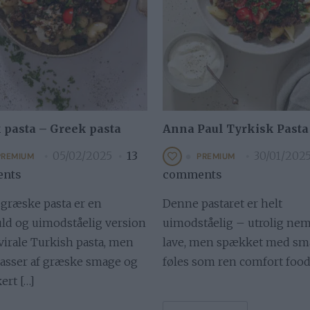
pasta – Greek pasta
Anna Paul Tyrkisk Pasta
05/02/2025
13
30/01/202
PREMIUM
PREMIUM
nts
comments
græske pasta er en
Denne pastaret er helt
ld og uimodståelig version
uimodståelig – utrolig nem
virale Turkish pasta, men
lave, men spækket med sma
sser af græske smage og
føles som ren comfort food
ert […]