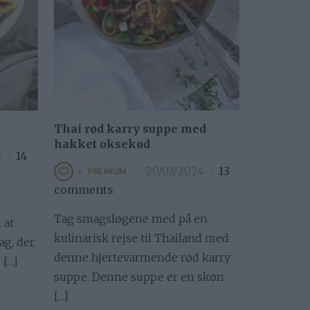
Thai rød karry suppe med
hakket oksekød
5
14
20/03/2024
13
PREMIUM
comments
Tag smagsløgene med på en
 at
kulinarisk rejse til Thailand med
g, der
denne hjertevarmende rød karry
 […]
suppe. Denne suppe er en skøn
[…]