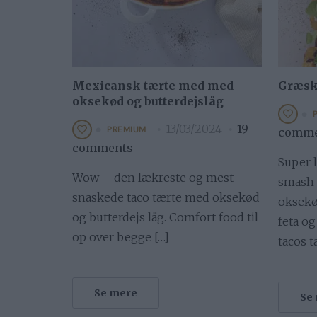
Mexicansk tærte med med
Græsk
oksekød og butterdejslåg
13/03/2024
19
PREMIUM
comme
comments
Super 
Wow – den lækreste og mest
smash 
snaskede taco tærte med oksekød
oksekø
og butterdejs låg. Comfort food til
feta o
op over begge […]
tacos t
Se mere
Se