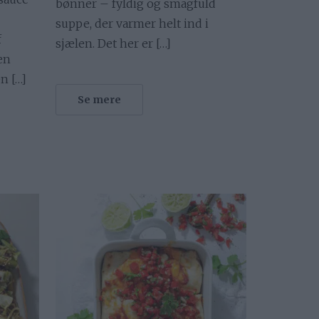
bønner – fyldig og smagfuld
suppe, der varmer helt ind i
f
sjælen. Det her er […]
en
n […]
Se mere