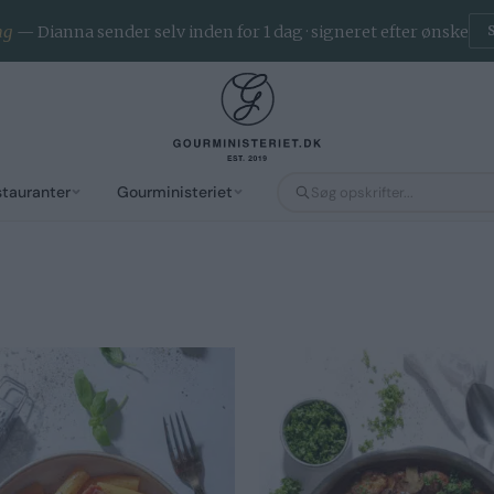
ng
— Dianna sender selv inden for 1 dag · signeret efter ønske
stauranter
Gourministeriet