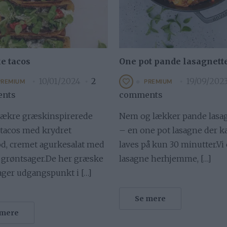
e tacos
One pot pande lasagnett
10/01/2024
2
19/09/202
PREMIUM
PREMIUM
nts
comments
lækre græskinspirerede
Nem og lækker pande lasag
tacos med krydret
– en one pot lasagne der k
d, cremet agurkesalat med
laves på kun 30 minutter.Vi
g grøntsager.De her græske
lasagne herhjemme, […]
ager udgangspunkt i […]
Se mere
 mere