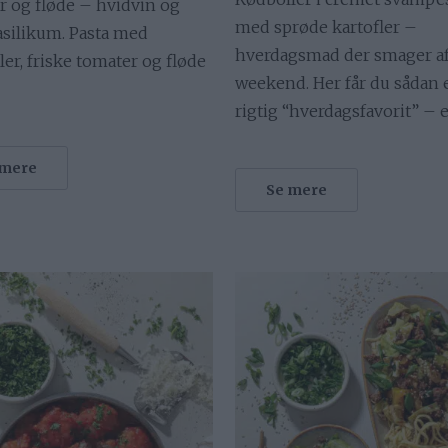
r og fløde – hvidvin og
med sprøde kartofler –
asilikum. Pasta med
hverdagsmad der smager a
er, friske tomater og fløde
weekend. Her får du sådan 
rigtig “hverdagsfavorit” – e
 mere
Se mere