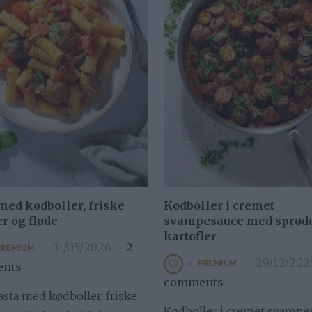
med kødboller, friske
Kødboller i cremet
r og fløde
svampesauce med sprød
kartofler
31/05/2026
2
PREMIUM
29/12/202
PREMIUM
nts
comments
sta med kødboller, friske
Kødboller i cremet svampe