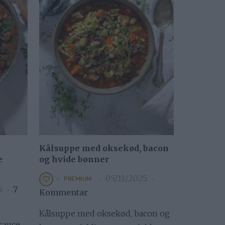
Kålsuppe med oksekød, bacon
e
og hvide bønner
05/11/2025
PREMIUM
5
7
Kommentar
Kålsuppe med oksekød, bacon og
sauce