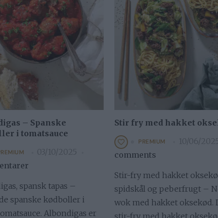
digas – Spanske
Stir fry med hakket oks
ler i tomatsauce
10/06/202
PREMIUM
03/10/2025
PREMIUM
comments
ntarer
Stir-fry med hakket oksekø
igas, spansk tapas –
spidskål og peberfrugt – 
de spanske kødboller i
wok med hakket oksekød.
 tomatsauce. Albondigas er
stir-fry med hakket oksekø