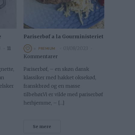
e
Pariserbøf a la Gourministeriet
3
11
03/08/2023
PREMIUM
Kommentarer
nette,
Pariserbøf, – en skøn dansk
an
klassiker med hakket oksekød,
 elsker
franskbrød og en masse
tilbehør.Vi er vilde med pariserbøf
herhjemme, – […]
Se mere