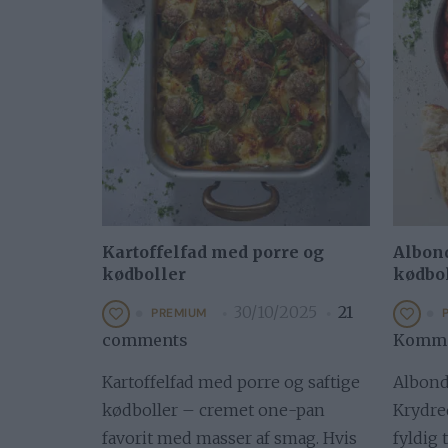
Kartoffelfad med porre og
Albon
kødboller
kødbol
30/10/2025
21
PREMIUM
comments
Komme
Kartoffelfad med porre og saftige
Albond
kødboller – cremet one-pan
Krydre
favorit med masser af smag. Hvis
fyldig