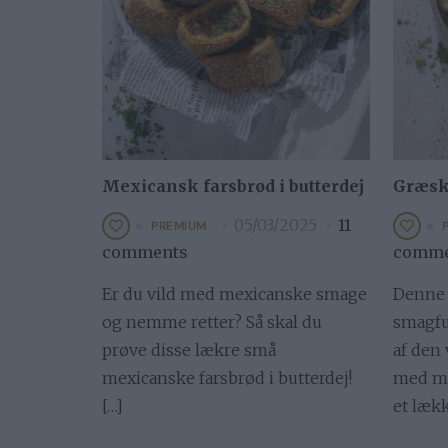
Mexicansk farsbrød i butterdej
Græsk 
05/03/2025
11
PREMIUM
comments
comme
Er du vild med mexicanske smage
Denne 
og nemme retter? Så skal du
smagfu
prøve disse lækre små
af den 
mexicanske farsbrød i butterdej!
med ma
[…]
et lækk