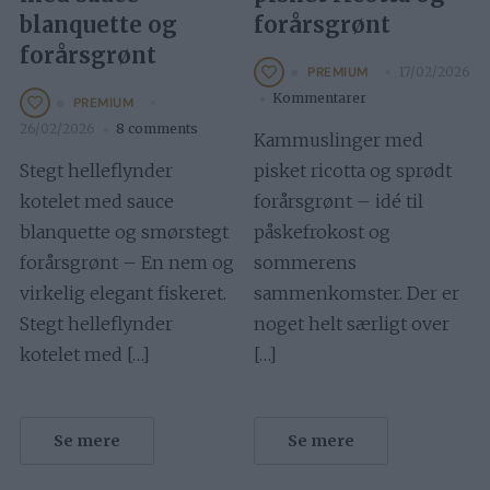
blanquette og
forårsgrønt
forårsgrønt
17/02/2026
PREMIUM
Kommentarer
PREMIUM
26/02/2026
8 comments
Kammuslinger med
Stegt helleflynder
pisket ricotta og sprødt
kotelet med sauce
forårsgrønt – idé til
blanquette og smørstegt
påskefrokost og
forårsgrønt – En nem og
sommerens
virkelig elegant fiskeret.
sammenkomster. Der er
Stegt helleflynder
noget helt særligt over
kotelet med […]
[…]
Se mere
Se mere