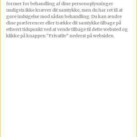
former for behandling af dine personoplysninger
butterdejslåg
muligvis ikke kræver dit samtykke, men du har ret til at
03/11/2025
PREMIUM
gøre indsigelse mod sådan behandling.
Du kan ændre
9 comments
10/01/2026
PREMIUM
dine præferencer eller trække dit samtykke tilbage på
6 comments
ethvert tidspunkt ved at vende tilbage til dette websted og
Nem og mild suppe med
klikke på knappen "Privatliv" nederst på websiden.
Tartelettærte med
kylling, der både mætter
stuvede ærter og
og varmer – men uden
gulerødder –
at blive tung eller for
mormormad med et
cremet.Det […]
twist. Her får du
en moderne version af
Se mere
en ægte klassiker – […]
Se mere