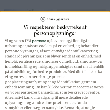
Vi respekterer beskyttelse af
personoplysninger
Vi og vores 1731
partnere
opbevarer og/eller tilgår
oplysninger, såsom cookies på en enhed, og behandler
personoplysninger, såsom entydige identifikatorer og
standardoplysninger, som bliver sendt af en enhed, med
henblik på tilpassede annoncer og indhold, annonce- og
indholdsmåling og målgruppeindsigter samt med henblik
på at udvikle og forbedre produkter.
Med din tilladelse kan
vi og vores partnere bruge præcise
geoplaceringsoplysninger og identifikation gennem
enhedsscanning. Du kan klikke her for at acceptere vores
Tartelettærte med
Kyllingesuppe
og vores partneres behandling, som beskrevet ovenfor.
stuvede ærter og
med kartofler,
Alternativt kan du få adgang til mere detaljerede
gulerødder –
gulerødder og
oplysninger og ændre dine præferencer, før du
samtykker eller nægter samtykke. Bemærk, at nogle
Tærte med
ærter