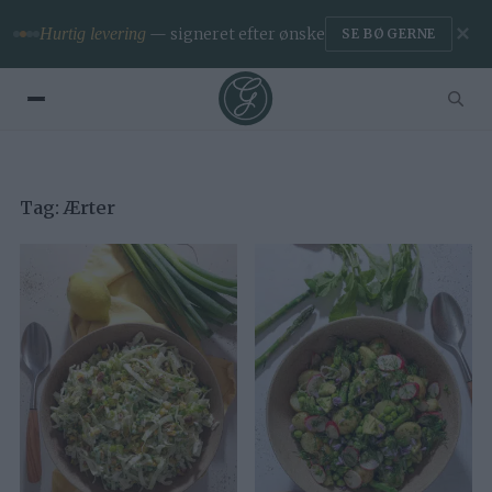
✕
Hurtig levering
— signeret efter ønske
SE BØGERNE
Tag:
Ærter