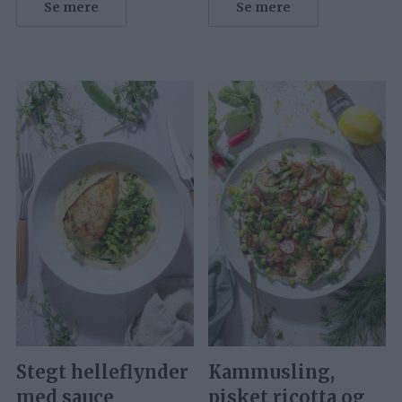
Se mere
Se mere
Stegt helleflynder
Kammusling,
med sauce
pisket ricotta og