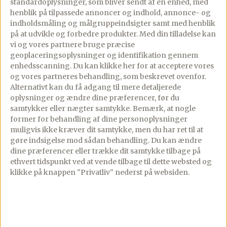
standardoplysninger, som bliver sendt af en enhed, med
▢
1,2
l
bouillon, fra kyllingen
henblik på tilpassede annoncer og indhold, annonce- og
indholdsmåling og målgruppeindsigter samt med henblik
▢
700
g
kartofler, skrællet og skåret i
på at udvikle og forbedre produkter.
Med din tilladelse kan
tern
vi og vores partnere bruge præcise
geoplaceringsoplysninger og identifikation gennem
▢
300
g
gulerødder, skåret i tern
enhedsscanning. Du kan klikke her for at acceptere vores
og vores partneres behandling, som beskrevet ovenfor.
▢
300
g
ærter
Alternativt kan du få adgang til mere detaljerede
oplysninger og ændre dine præferencer, før du
▢
1 1/2
dl
fløde
samtykker eller nægter samtykke. Bemærk, at nogle
former for behandling af dine personoplysninger
▢
1/2
citron, saften heraf
muligvis ikke kræver dit samtykke, men du har ret til at
gøre indsigelse mod sådan behandling.
Du kan ændre
▢
1
håndfuld
persille, finthakket
dine præferencer eller trække dit samtykke tilbage på
ethvert tidspunkt ved at vende tilbage til dette websted og
▢
Salt og friskkværnet peber
klikke på knappen "Privatliv" nederst på websiden.
Lav denne opskrift i appen