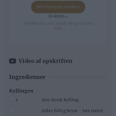
Bliv Premium-medlem
Se appen →
Premium fra 24,92 kr/md · Opsig når som
helst
Video af opskriften
Ingredienser
Kyllingen
▢
1
stor fersk kylling
▢
(eller 600 g bryst – læs intro)