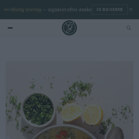
✕
Premium
— ingen reklamer & app
BLIV MEDLEM