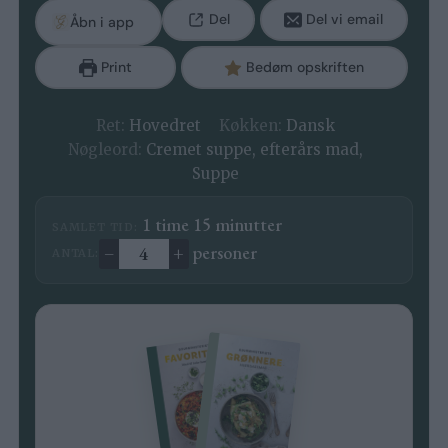
Del
Del vi email
Åbn i app
Print
Bedøm opskriften
Ret:
Hovedret
Køkken:
Dansk
Nøgleord:
Cremet suppe, efterårs mad,
Suppe
time
minutter
1
time
15
minutter
SAMLET TID:
–
+
personer
ANTAL:
Ændre antal