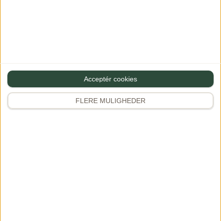
·
11/11/2025 at 19:26
Svar
Nem, velsmagende, mætter godt og perfekt til at
bruge “grønsagsrester”. Jeg brugte kyllingeoverlår.
Acceptér cookies
FLERE MULIGHEDER
Dianna
·
13/11/2025 at 11:57
Svar
Hejsa
Ihhh hvor dejligt du kunne lide den,
tak for at skrive det
Kh Dianna