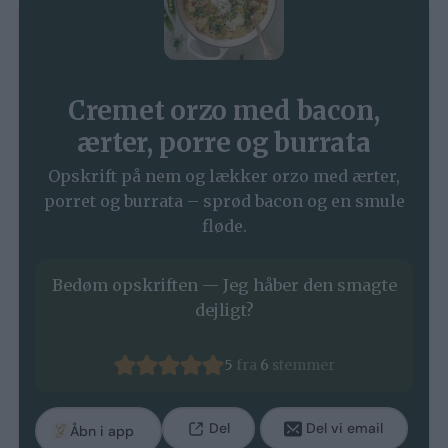
Cremet orzo med bacon,
ærter, porre og burrata
Opskrift på nem og lækker orzo med ærter,
porret og burrata – sprød bacon og en smule
fløde.
Bedøm opskriften — Jeg håber den smagte
dejligt?
5
fra
6
stemmer
Del
Del vi email
Åbn i app