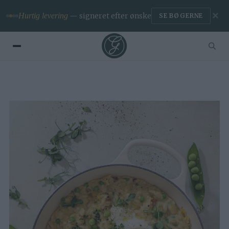
✕
Hurtig levering
— signeret efter ønske
SE BØGERNE