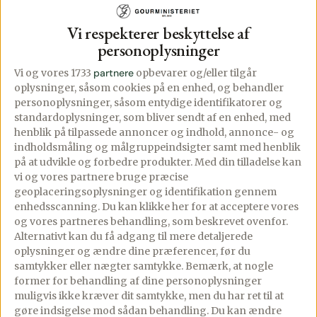
▢
1
citron, fintrevet skal heraf
Vi respekterer beskyttelse af
personoplysninger
▢
Evt. friske ærter, hvis sæson
Vi og vores 1733
partnere
opbevarer og/eller tilgår
▢
Persille, basilikum eller
oplysninger, såsom cookies på en enhed, og behandler
personoplysninger, såsom entydige identifikatorer og
lignende
standardoplysninger, som bliver sendt af en enhed, med
henblik på tilpassede annoncer og indhold, annonce- og
indholdsmåling og målgruppeindsigter samt med henblik
på at udvikle og forbedre produkter.
Med din tilladelse kan
vi og vores partnere bruge præcise
Lav denne opskrift i appen
geoplaceringsoplysninger og identifikation gennem
Trin-for-trin med skærmen tændt, tilføj til madplan
enhedsscanning. Du kan klikke her for at acceptere vores
og indkøbsliste med ét tryk.
og vores partneres behandling, som beskrevet ovenfor.
Åbn i app
Alternativt kan du få adgang til mere detaljerede
oplysninger og ændre dine præferencer, før du
samtykker eller nægter samtykke. Bemærk, at nogle
former for behandling af dine personoplysninger
Fremgangsmåde
muligvis ikke kræver dit samtykke, men du har ret til at
gøre indsigelse mod sådan behandling.
Du kan ændre