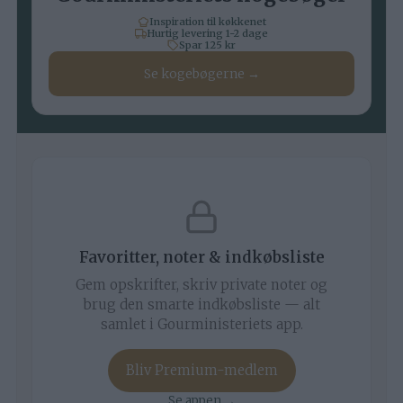
Inspiration til køkkenet
Hurtig levering 1-2 dage
Spar 125 kr
Se kogebøgerne →
Favoritter, noter & indkøbsliste
Gem opskrifter, skriv private noter og
brug den smarte indkøbsliste — alt
samlet i Gourministeriets app.
Bliv Premium-medlem
Se appen →