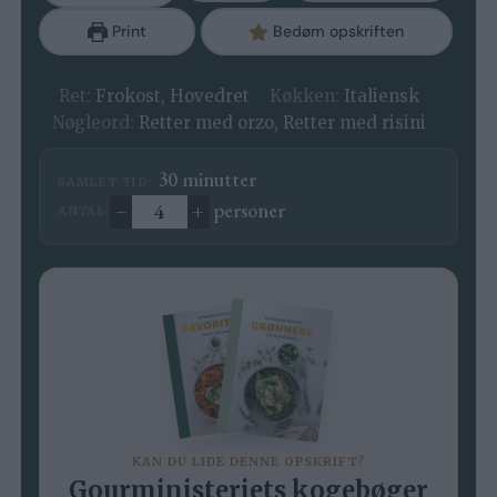
Print
Bedøm opskriften
Ret:
Frokost, Hovedret
Køkken:
Italiensk
Nøgleord:
Retter med orzo, Retter med risini
minutter
30
minutter
SAMLET TID:
–
+
personer
ANTAL:
Ændre antal
KAN DU LIDE DENNE OPSKRIFT?
Gourministeriets kogebøger