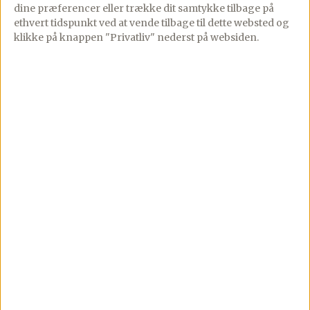
Steg baconen gylden og sprød på en
dine præferencer eller trække dit samtykke tilbage på
ethvert tidspunkt ved at vende tilbage til dette websted og
pande, og læg den til side på lidt
klikke på knappen "Privatliv" nederst på websiden.
fedtsugende papir.
Tør panden af med køkkenrulle, og smelt
smørret herpå sammen med olien.
Steg løg, hvidløg og porre til løgene er
klare – krydr med friskkværnet peber.
Hæld hvidvinen over og lad den koge ind
et øjeblik.
Tilsæt orzo og det meste af bouillonen, og