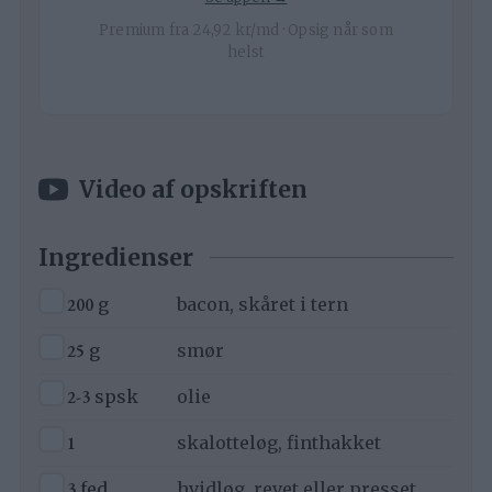
Premium fra 24,92 kr/md · Opsig når som
helst
Video af opskriften
Ingredienser
▢
200
g
bacon, skåret i tern
▢
25
g
smør
▢
2-3
spsk
olie
▢
1
skalotteløg, finthakket
▢
3
fed
hvidløg, revet eller presset