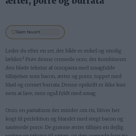
ærter, porre og burrata
Gem favorit
PREMIUM
Leder du efter en ret, der både er enkel og utrolig
lækker? Prøv denne cremede orzo, der kombinerer
den bløde tekstur af orzopasta med smagfulde
tilføjelser som bacon, ærter og porre, toppet med
blød og cremet burrata. Denne opskrift er ikke kun
nem at lave, men også fyldt med smag.
Orzo, en pastaform der minder om ris, bliver her
kogt til perfektion og blandet med stegt bacon og
sauterede porre. De grønne ærter tilføjer en dejlig
sødme og tekstur til retten, og den cremede burrata