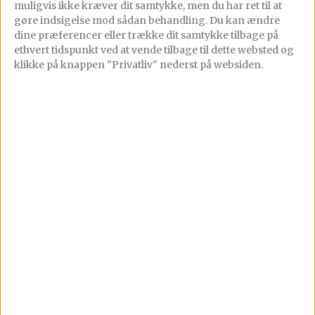
muligvis ikke kræver dit samtykke, men du har ret til at
20/03/2024
11/03/2024
PREMIUM
PREMIUM
gøre indsigelse mod sådan behandling.
Du kan ændre
13 comments
14 comments
dine præferencer eller trække dit samtykke tilbage på
ethvert tidspunkt ved at vende tilbage til dette websted og
Tag smagsløgene med
Nem og hurtig opskrift
klikke på knappen "Privatliv" nederst på websiden.
på en kulinarisk rejse til
på asiatisk wok med
Thailand med denne
nudler, hakket
hjertevarmende rød
svinekødog asiatisk
karry suppe. Denne
marinade – enkelt og
suppe er en skøn […]
virkelig lækkert.Denne
her wok […]
Se mere
Se mere