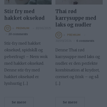
Stir fry med
Thai rød
hakket oksekød
karrysuppe med
laks og nudler
10/06/2025
PREMIUM
20 comments
PREMIUM
30/09/2024
6 comments
Stir-fry med hakket
oksekød, spidskål og
Denne Thai rød
peberfrugt – Nem wok
karrysuppe med laks og
med hakket oksekød.
nudler er den perfekte
Denne stir-fry med
kombination af krydret,
hakket oksekød er
cremet og frisk – og så
lynhurtig […]
[…]
Se mere
Se mere