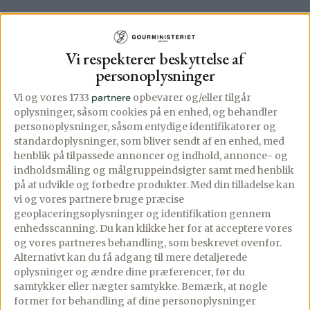
Vi respekterer beskyttelse af
personoplysninger
Vi og vores 1733
partnere
opbevarer og/eller tilgår
oplysninger, såsom cookies på en enhed, og behandler
personoplysninger, såsom entydige identifikatorer og
standardoplysninger, som bliver sendt af en enhed, med
henblik på tilpassede annoncer og indhold, annonce- og
indholdsmåling og målgruppeindsigter samt med henblik
på at udvikle og forbedre produkter.
Med din tilladelse kan
vi og vores partnere bruge præcise
geoplaceringsoplysninger og identifikation gennem
enhedsscanning. Du kan klikke her for at acceptere vores
og vores partneres behandling, som beskrevet ovenfor.
Thai rød karry
Wok med nudler
Alternativt kan du få adgang til mere detaljerede
suppe med hakket
og hakket
oplysninger og ændre dine præferencer, før du
samtykker eller nægter samtykke. Bemærk, at nogle
oksekød
svinekød
former for behandling af dine personoplysninger