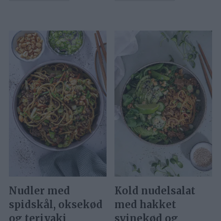
Nudler med
Kold nudelsalat
spidskål, oksekød
med hakket
og teriyaki
svinekød og