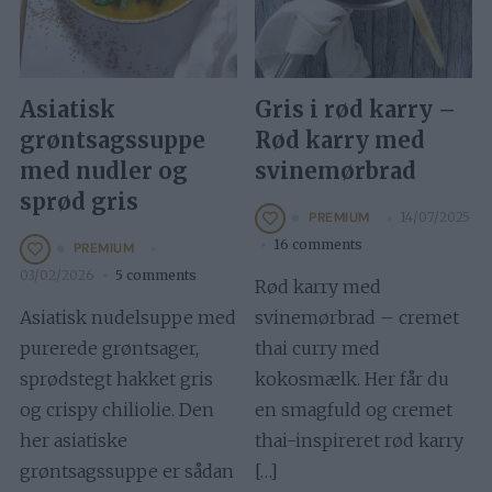
Asiatisk
Gris i rød karry –
grøntsagssuppe
Rød karry med
med nudler og
svinemørbrad
sprød gris
14/07/2025
PREMIUM
16 comments
PREMIUM
03/02/2026
5 comments
Rød karry med
Asiatisk nudelsuppe med
svinemørbrad – cremet
purerede grøntsager,
thai curry med
sprødstegt hakket gris
kokosmælk. Her får du
og crispy chiliolie. Den
en smagfuld og cremet
her asiatiske
thai-inspireret rød karry
grøntsagssuppe er sådan
[…]