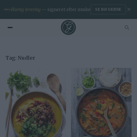
✕
Hurtig levering
— signeret efter ønske
SE BØGERNE
Tag:
Nudler