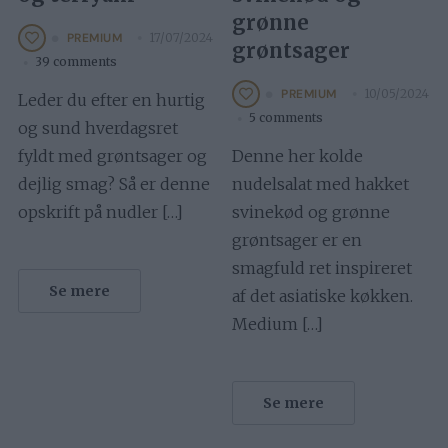
grønne
17/07/2024
PREMIUM
grøntsager
39 comments
10/05/2024
PREMIUM
Leder du efter en hurtig
5 comments
og sund hverdagsret
fyldt med grøntsager og
Denne her kolde
dejlig smag? Så er denne
nudelsalat med hakket
opskrift på nudler […]
svinekød og grønne
grøntsager er en
smagfuld ret inspireret
Se mere
af det asiatiske køkken.
Medium […]
Se mere