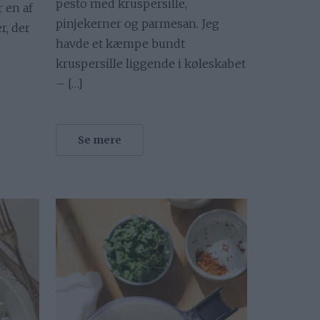
pesto med kruspersille,
 en af
pinjekerner og parmesan. Jeg
r, der
havde et kæmpe bundt
kruspersille liggende i køleskabet
– […]
Se mere