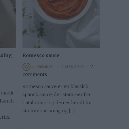
ssing
Romesco sauce
05/03/2025
7
PREMIUM
comments
Romesco sauce er en klassisk
nemælk
spansk sauce, der stammer fra
d Ranch
Catalonien, og den er kendt for
sin intense smag og […]
erter