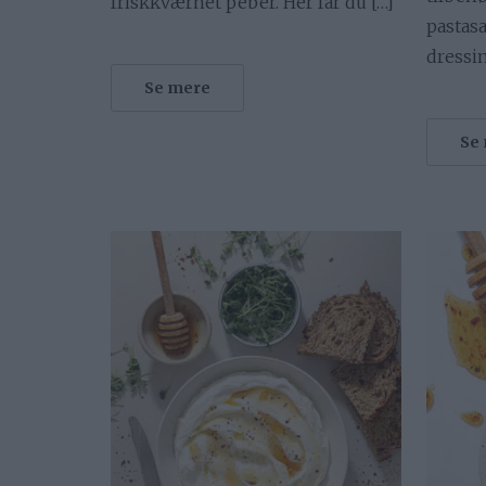
friskkværnet peber. Her får du […]
pastas
dressin
Se mere
Se