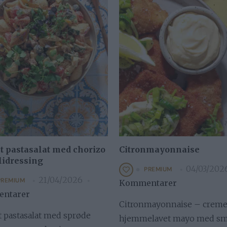
 pastasalat med chorizo
Citronmayonnaise
lidressing
04/03/202
PREMIUM
21/04/2026
PREMIUM
Kommentarer
ntarer
Citronmayonnaise – creme
 pastasalat med sprøde
hjemmelavet mayo med sm