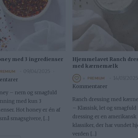
oney med 3 ingredienser
Hjemmelavet Ranch dre
med kærnemælk
09/04/2025
PREMIUM
14/03/2025
PREMIUM
ntarer
Kommentarer
ney – nem og smagfuld
Ranch dressing med kær
onning med kun 3
– Klassisk, let og smagful
enser. Hot honey er én af
dressing er en amerikansk
 små smagsgivere, […]
klassiker, der har vundet hj
verden […]