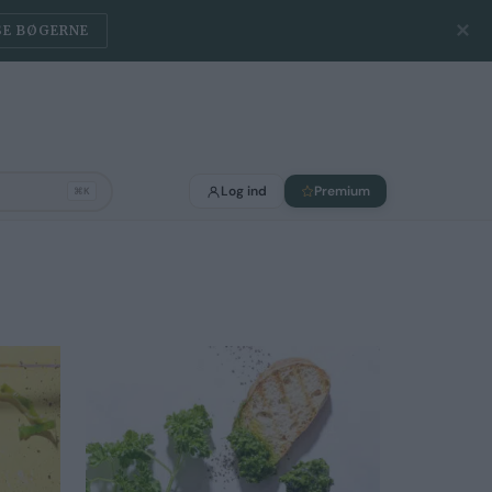
✕
SE BØGERNE
Log ind
Premium
⌘K