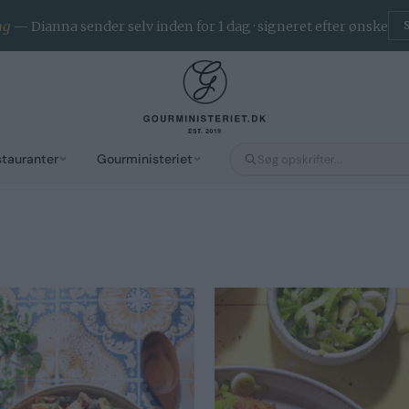
ng
— Dianna sender selv inden for 1 dag · signeret efter ønske
stauranter
Gourministeriet