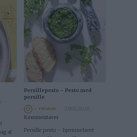
Persillepesto – Pesto med
persille
6
23/01/2026
PREMIUM
Kommentarer
t
Persille pesto – hjemmelavet
ag af