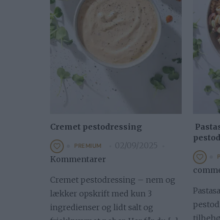
Cremet pestodressing
Pasta
pesto
02/09/2025
PREMIUM
Kommentarer
comme
Cremet pestodressing – nem og
Pastas
lækker opskrift med kun 3
pestod
ingredienser og lidt salt og
tilbehø