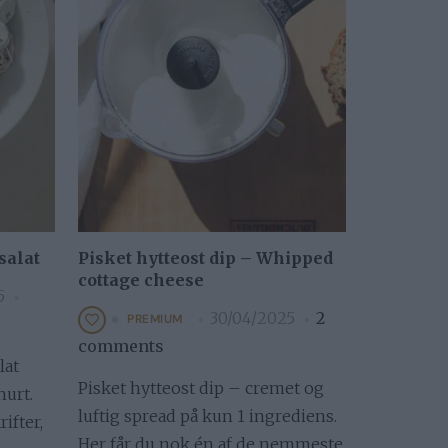
salat
Pisket hytteost dip – Whipped
cottage cheese
5
30/04/2025
2
PREMIUM
comments
lat
Pisket hytteost dip – cremet og
urt.
luftig spread på kun 1 ingrediens.
ifter,
Her får du nok én af de nemmeste