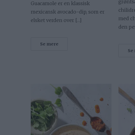
grøntsa
Guacamole er en klassisk
chilidr
mexicansk avocado-dip, som er
med ch
elsket verden over […]
den pe
Se mere
Se