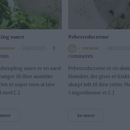
ing sauce
Peberrodscreme
24/01/2025
3
28/12/202
PREMIUM
PREMIUM
nts
comments
dumpling sauce er en sand
Peberrodscreme er en skø
nger til dine asiatiske
klassiker, der giver et frisk
 Den er super nem at lave
skarpt løft til dine retter. 
t med […]
5 ingredienser er […]
 mere
Se mere