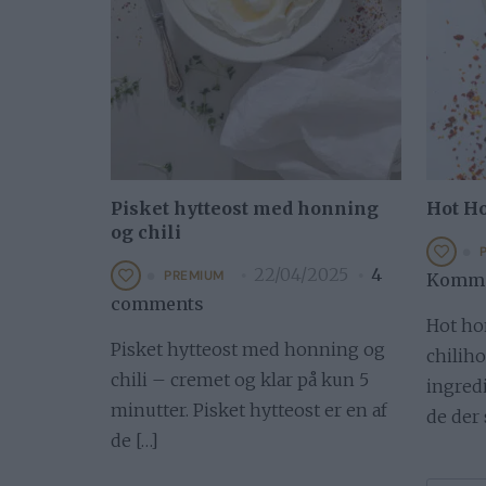
Pisket hytteost med honning
Hot H
og chili
22/04/2025
4
PREMIUM
Komme
comments
Hot ho
Pisket hytteost med honning og
chilih
chili – cremet og klar på kun 5
ingredi
minutter. Pisket hytteost er en af
de der
de […]