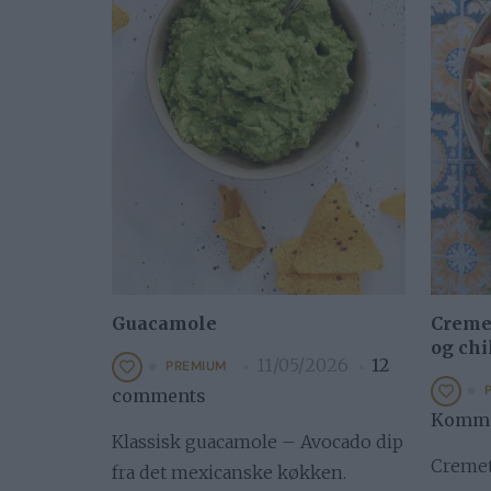
Guacamole
Cremet
og chi
11/05/2026
12
PREMIUM
comments
Komme
Klassisk guacamole – Avocado dip
Cremet
fra det mexicanske køkken.