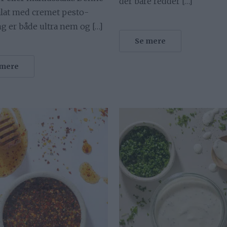
der bare redder […]
alat med cremet pesto-
g er både ultra nem og […]
Se mere
 mere