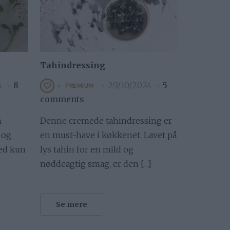
Tahindressing
4
8
29/10/2024
5
PREMIUM
comments
n
Denne cremede tahindressing er
t og
en must-have i køkkenet. Lavet på
Med kun
lys tahin for en mild og
nøddeagtig smag, er den […]
Se mere