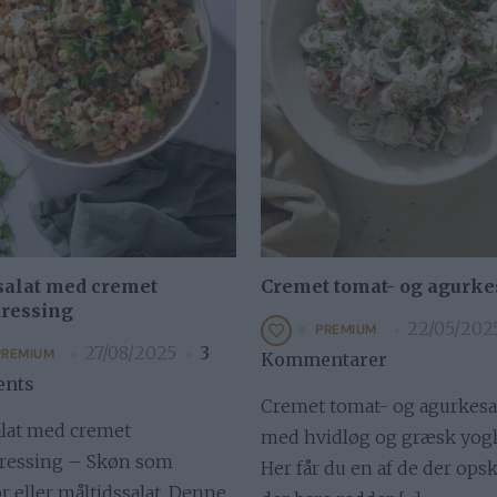
salat med cremet
Cremet tomat- og agurke
dressing
22/05/202
PREMIUM
27/08/2025
3
PREMIUM
Kommentarer
nts
Cremet tomat- og agurkesa
alat med cremet
med hvidløg og græsk yogh
ressing – Skøn som
Her får du en af de der opskr
r eller måltidssalat. Denne