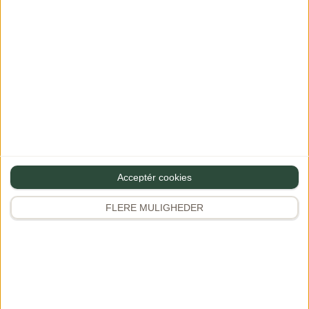
Se mere
Se mere
Acceptér cookies
FLERE MULIGHEDER
Kartoffelsalat med
Thai rød karry