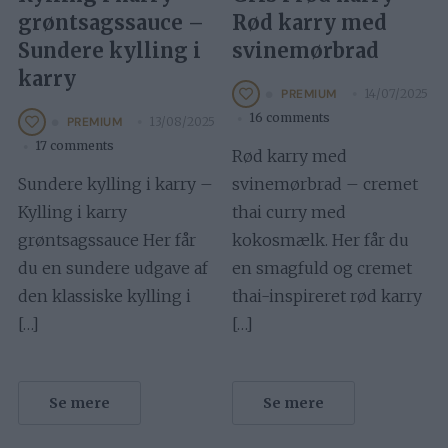
grøntsagssauce –
Rød karry med
Sundere kylling i
svinemørbrad
karry
14/07/2025
PREMIUM
16 comments
13/08/2025
PREMIUM
17 comments
Rød karry med
Sundere kylling i karry –
svinemørbrad – cremet
Kylling i karry
thai curry med
grøntsagssauce Her får
kokosmælk. Her får du
du en sundere udgave af
en smagfuld og cremet
den klassiske kylling i
thai-inspireret rød karry
[…]
[…]
Se mere
Se mere