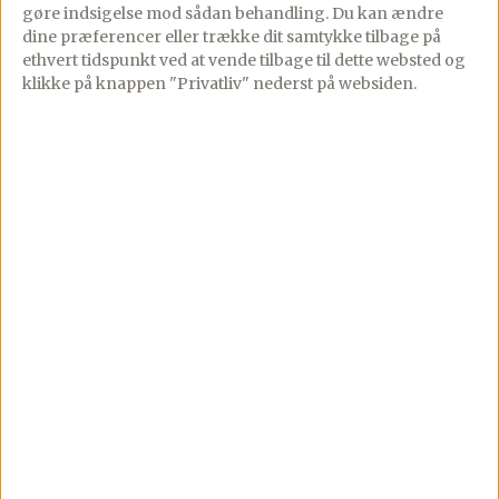
12 comments
gøre indsigelse mod sådan behandling.
Du kan ændre
PREMIUM
dine præferencer eller trække dit samtykke tilbage på
30/04/2025
30 comments
Her er en æggesalat, der
ethvert tidspunkt ved at vende tilbage til dette websted og
klikke på knappen "Privatliv" nederst på websiden.
smager syndigt lækkert
Nudler med hakket
– men som i
kylling og karry – nem
virkeligheden er både
og børnevenlig ret på 20
kalorielet, proteinrig og
min.Her får du
fedtfattig. Den […]
en ultranem og smagfuld
hverdagsret, der […]
Se mere
Se mere