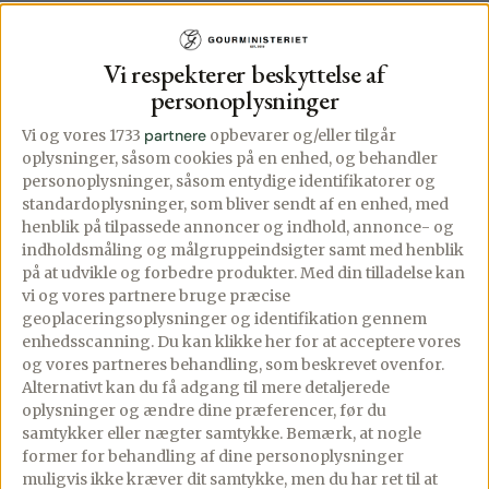
Vi respekterer beskyttelse af
personoplysninger
Vi og vores 1733
partnere
opbevarer og/eller tilgår
oplysninger, såsom cookies på en enhed, og behandler
personoplysninger, såsom entydige identifikatorer og
standardoplysninger, som bliver sendt af en enhed, med
henblik på tilpassede annoncer og indhold, annonce- og
indholdsmåling og målgruppeindsigter samt med henblik
på at udvikle og forbedre produkter.
Med din tilladelse kan
vi og vores partnere bruge præcise
geoplaceringsoplysninger og identifikation gennem
enhedsscanning. Du kan klikke her for at acceptere vores
og vores partneres behandling, som beskrevet ovenfor.
Alternativt kan du få adgang til mere detaljerede
Æggesalat med
Nudler med
oplysninger og ændre dine præferencer, før du
pisket hytteost
hakket kylling og
samtykker eller nægter samtykke. Bemærk, at nogle
karry
former for behandling af dine personoplysninger
26/05/2025
PREMIUM
muligvis ikke kræver dit samtykke, men du har ret til at