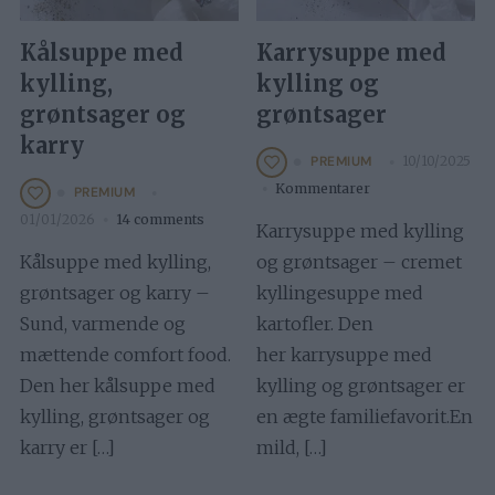
Kålsuppe med
Karrysuppe med
kylling,
kylling og
grøntsager og
grøntsager
karry
10/10/2025
PREMIUM
Kommentarer
PREMIUM
01/01/2026
14 comments
Karrysuppe med kylling
Kålsuppe med kylling,
og grøntsager – cremet
grøntsager og karry –
kyllingesuppe med
Sund, varmende og
kartofler. Den
mættende comfort food.
her karrysuppe med
Den her kålsuppe med
kylling og grøntsager er
kylling, grøntsager og
en ægte familiefavorit.En
karry er […]
mild, […]