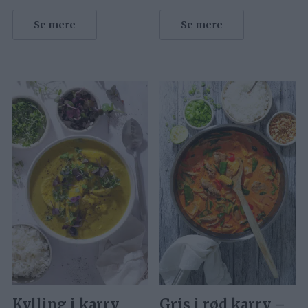
Se mere
Se mere
Kylling i karry
Gris i rød karry –