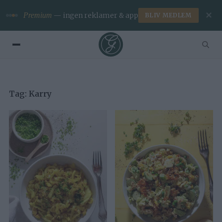
✕
Premium
— ingen reklamer & app
BLIV MEDLEM
Tag:
Karry