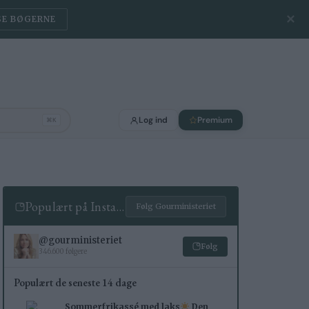
✕
SE BØGERNE
Log ind
Premium
⌘K
Populært på Instagram
Følg Gourministeriet
@gourministeriet
Følg
346.600 følgere
Populært de seneste 14 dage
Sommerfrikassé med laks
Den