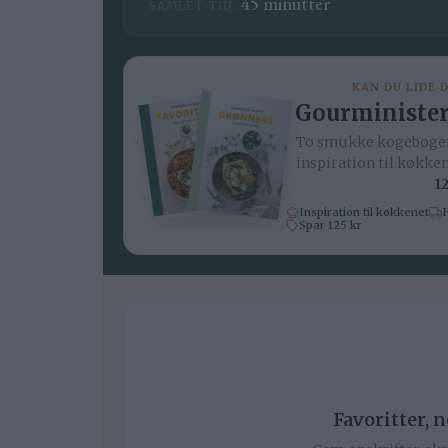
minutter
45
minutter
SAMLET TID:
KAN DU LIDE 
Gourminister
To smukke kogebøger
inspiration til køkke
12
Inspiration til køkkenet
H
Spar 125 kr
Favoritter, 