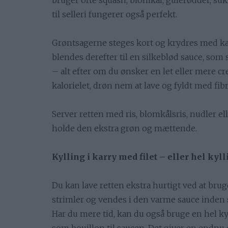
bruger ofte squash, blomkål, gulerødder, suk
til selleri fungerer også perfekt.
Grøntsagerne steges kort og krydres med ka
blendes derefter til en silkeblød sauce, so
– alt efter om du ønsker en let eller mere cr
kalorielet, drøn nem at lave og fyldt med fi
Server retten med ris, blomkålsris, nudler el
holde den ekstra grøn og mættende.
Kylling i karry med filet – eller hel kyl
Du kan lave retten ekstra hurtigt ved at brug
strimler og vendes i den varme sauce inden 
Har du mere tid, kan du også bruge en hel k