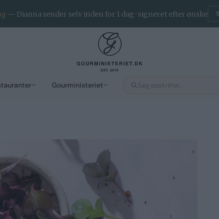
ng
— Dianna sender selv inden for 1 dag · signeret efter ønske
stauranter
Gourministeriet