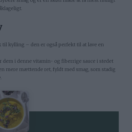
 dybere smag og er en skøn måde at få mest muligt
klageligt.
y
il kylling – den er også perfekt til at lave en
 dem i denne vitamin- og fiberrige sauce i stedet
 en mere mættende ret, fyldt med smag, som stadig
.