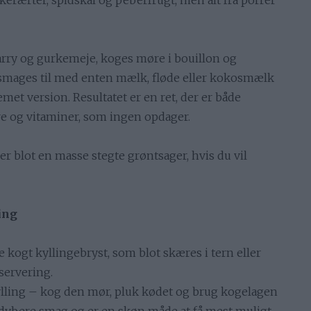
kerærter, spidskål og peberfrugt, men alt fra porrer
rry og gurkemeje, koges møre i bouillon og
m smages til med enten mælk, fløde eller kokosmælk
emet version. Resultatet er en ret, der er både
bre og vitaminer, som ingen opdager.
ler blot en masse stegte grøntsager, hvis du vil
ling
e kogt kyllingebryst, som blot skæres i tern eller
servering.
ylling – kog den mør, pluk kødet og brug kogelagen