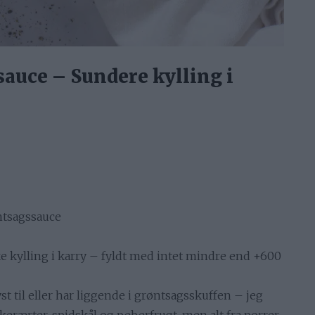
sauce – Sundere kylling i
øntsagssauce
e kylling i karry – fyldt med intet mindre end +600
t til eller har liggende i grøntsagsskuffen – jeg