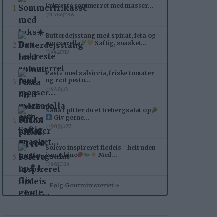
1
lækreste sommerret med masser…
1.766
36
Butterdejsstang med spinat, feta og
2
mozzarella
Saftig, snasket…
542
17
Pasta med salsiccia, friske tomater
3
og rød pesto…
440
3
Sådan pifter du et icebergsalat op
4
Giv gerne…
909
27
Solero inspireret flødeis - helt uden
5
ismaskine
Med…
661
15
Følg Gourministeriet