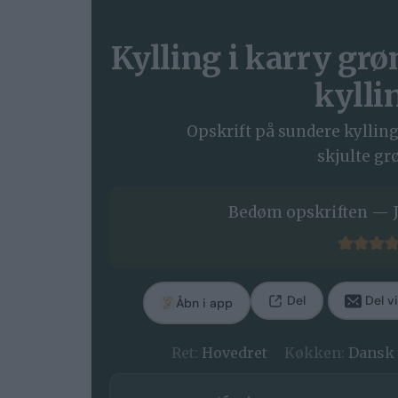
Kylling i karry gr
kylli
Opskrift på sundere kyllin
skjulte gr
Bedøm opskriften — J
Del
Del vi
Åbn i app
Ret:
Hovedret
Køkken:
Dansk