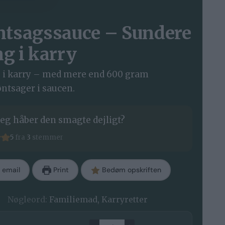
øntsagssauce – Sundere
ng i karry
g i karry – med mere end 600 gram
øntsager i saucen.
eg håber den smagte dejligt?
5
fra
3
stemmer
 email
Print
Bedøm opskriften
Nøgleord:
Familiemad, Karryretter