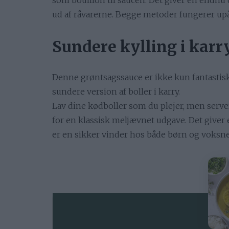
som bouillon til saucen. Det giver en endnu
ud af råvarerne. Begge metoder fungerer upå
Sundere kylling i karr
Denne grøntsagssauce er ikke kun fantastisk t
sundere version af boller i karry.
Lav dine kødboller som du plejer, men server
for en klassisk meljævnet udgave. Det giver
er en sikker vinder hos både børn og voksne