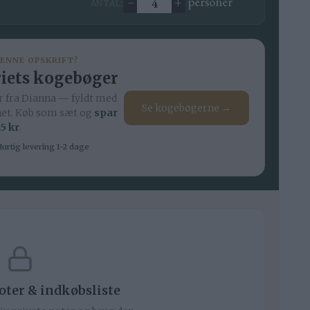
–
+
personer
ANTAL:
Ændre antal
DENNE OPSKRIFT?
iets kogebøger
 fra Dianna — fyldt med
Se kogebøgerne →
net. Køb som sæt og
spar
5 kr
.
urtig levering 1-2 dage
noter & indkøbsliste