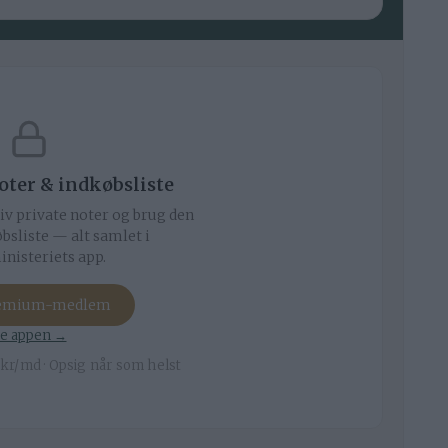
noter & indkøbsliste
iv private noter og brug den
bsliste — alt samlet i
nisteriets app.
remium-medlem
e appen →
kr/md · Opsig når som helst