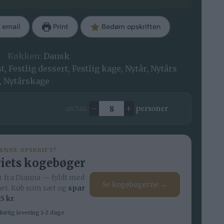
 email
Print
Bedøm opskriften
Køkken:
Dansk
 Festlig dessert, Festlig kage, Nytår, Nytårs
, Nytårskage
–
+
personer
ANTAL:
Ændre antal
DENNE OPSKRIFT?
iets kogebøger
 fra Dianna — fyldt med
Se kogebøgerne →
net. Køb som sæt og
spar
5 kr
.
urtig levering 1-2 dage