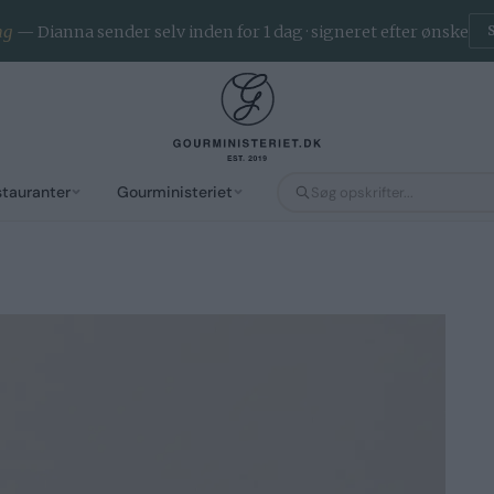
ng
— Dianna sender selv inden for 1 dag · signeret efter ønske
stauranter
Gourministeriet