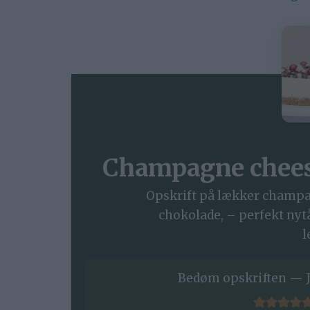
Champagne chees
Opskrift på lækker champ
chokolade, – perfekt nytå
l
Bedøm opskriften — J