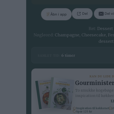
Del
Del vi
Åbn i app
Ret:
Dessert
Nøgleord:
Champagne, Cheesecake, Fest,
dessert
timer
6
timer
SAMLET TID:
KAN DU LIDE 
Gourminister
To smukke kogebøger
inspiration til køkke
12
Inspiration til køkkenet
H
Spar 125 kr