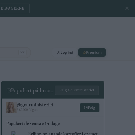
✕
SE BØGERNE
Log ind
Premium
⌘K
Populært på Instagram
Følg Gourministeriet
@gourministeriet
Følg
346.600 følgere
Populært de seneste 14 dage
Kylling og sprøde kartofler i cremet