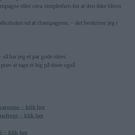
ampagne eller cava, simplethen for at den ikke bliver
lkoholen ud af champagnen, – det beskriver jeg i
 så har jeg et par gode idéer.
øv at tage et kig på disse også:
saronno – klik her
sfrugt – klik her
 – klik her