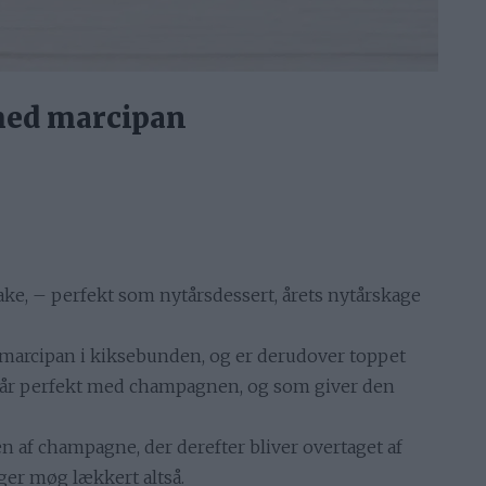
ed marcipan
e, – perfekt som nytårsdessert, årets nytårskage
arcipan i kiksebunden, og er derudover toppet
går perfekt med champagnen, og som giver den
en af champagne, der derefter bliver overtaget af
ger møg lækkert altså.