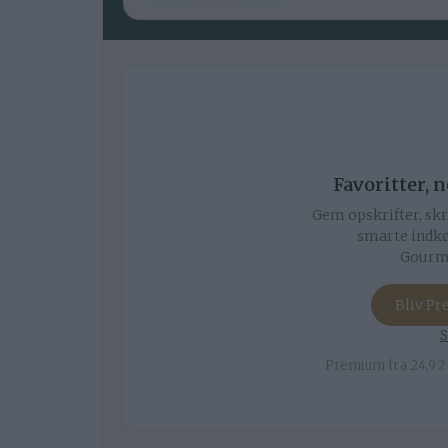
Favoritter, 
Gem opskrifter, skr
smarte indkø
Gourmi
Bliv P
S
Premium fra 24,92 