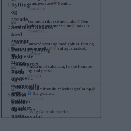
1
svampesauce
Nemt…
1.653
16
Sommerfrikassé med laks
Den
2
lækreste sommerret med masser…
1.749
36
Butterdejsstang med spinat, feta og
3
mozzarella
Saftig, snasket…
539
17
Pasta med salsiccia, friske tomater
4
og rød pesto…
440
3
Sådan pifter du et icebergsalat op
5
Giv gerne…
908
27
Følg Gourministeriet