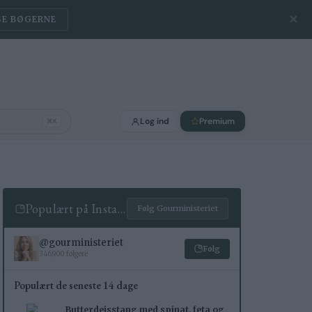
✕
SE BØGERNE
Log ind
Premium
⌘K
Populært på Instagram
Følg Gourministeriet
@gourministeriet
Følg
346.900 følgere
Populært de seneste 14 dage
Butterdejsstang med spinat, feta og