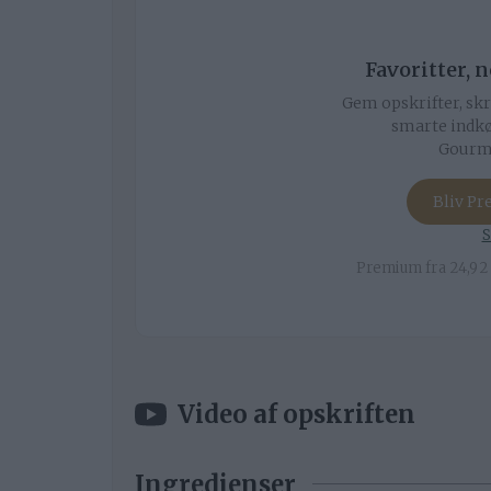
Favoritter, 
Gem opskrifter, skr
smarte indkø
Gourmi
Bliv P
S
Premium fra 24,92 
Video af opskriften
Ingredienser