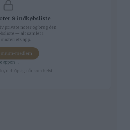
noter & indkøbsliste
iv private noter og brug den
bsliste — alt samlet i
nisteriets app.
remium-medlem
e appen →
kr/md · Opsig når som helst