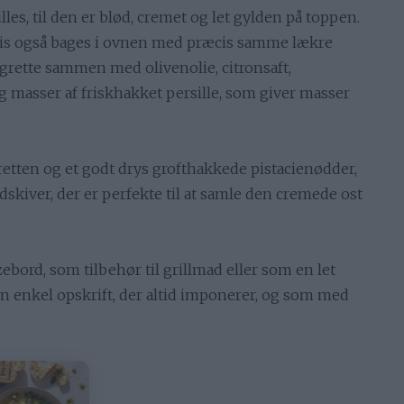
es, til den er blød, cremet og let gylden på toppen.
gvis også bages i ovnen med præcis samme lækre
igrette sammen med olivenolie, citronsaft,
 masser af friskhakket persille, som giver masser
retten og et godt drys grofthakkede pistacienødder,
skiver, der er perfekte til at samle den cremede ost
ebord, som tilbehør til grillmad eller som en let
n enkel opskrift, der altid imponerer, og som med