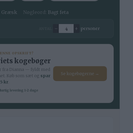
:
Græsk
Nøgleord:
Bagt feta
–
+
personer
ANTAL:
Ændre antal
DENNE OPSKRIFT?
iets kogebøger
 fra Dianna — fyldt med
Se kogebøgerne →
net. Køb som sæt og
spar
5 kr
.
urtig levering 1-2 dage