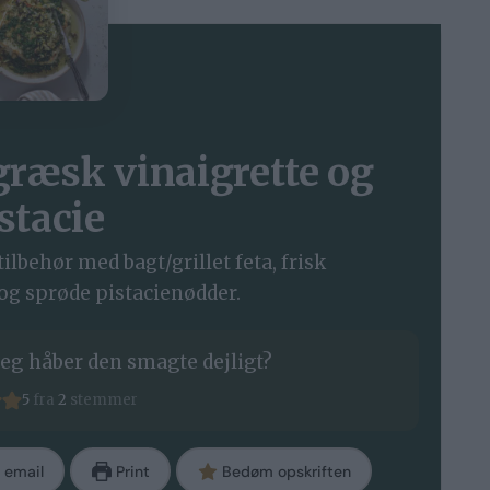
 græsk vinaigrette og
stacie
lbehør med bagt/grillet feta, frisk
og sprøde pistacienødder.
eg håber den smagte dejligt?
5
fra
2
stemmer
 email
Print
Bedøm opskriften