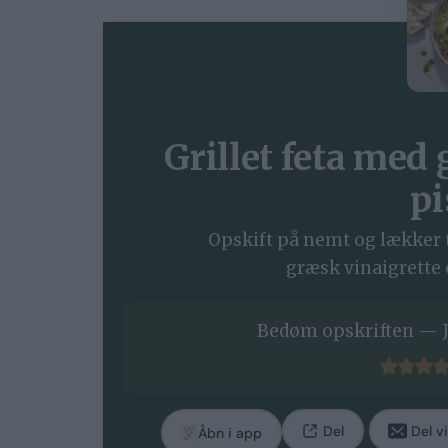
Grillet feta med
pi
Opskift på nemt og lækker ti
græsk vinaigrette 
Bedøm opskriften — J
Del
Del vi
Åbn i app