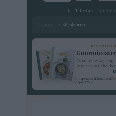
Ret:
Tilbehør
Køkken
minutter
30
minutter
SAMLET TID:
KAN DU LIDE 
Gourminister
To smukke kogebøger
inspiration til køkke
12
Inspiration til køkkenet
H
Spar 125 kr