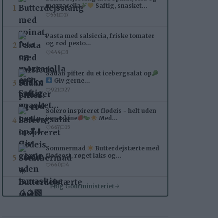
1
mozzarella
Saftig, snasket…
551
17
Pasta med salsiccia, friske tomater
2
og rød pesto…
444
3
Sådan pifter du et icebergsalat op
3
Giv gerne…
921
27
Solero inspireret flødeis - helt uden
4
ismaskine
Med…
667
15
Sommermad
Butterdejstærte med
5
flødeost, røget laks og…
660
4
Følg Gourministeriet