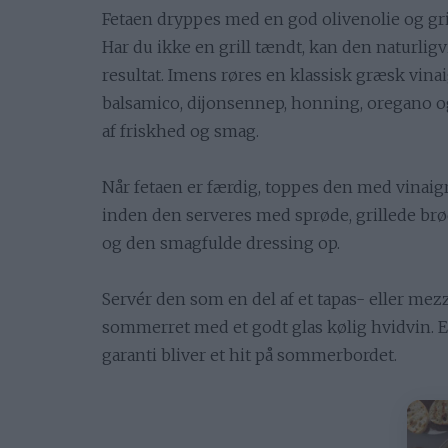
Fetaen dryppes med en god olivenolie og grill
Har du ikke en grill tændt, kan den naturli
resultat. Imens røres en klassisk græsk vina
balsamico, dijonsennep, honning, oregano og
af friskhed og smag.
Når fetaen er færdig, toppes den med vinaig
inden den serveres med sprøde, grillede brød
og den smagfulde dressing op.
Servér den som en del af et tapas- eller mezz
sommerret med et godt glas kølig hvidvin. E
garanti bliver et hit på sommerbordet.