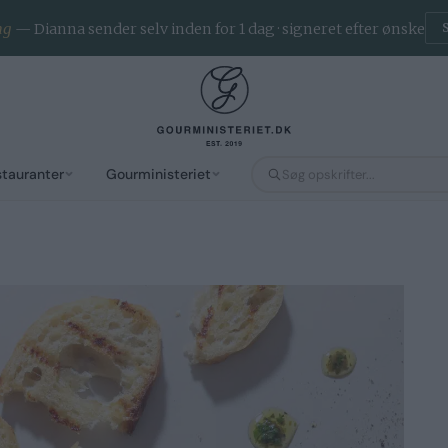
ng
— Dianna sender selv inden for 1 dag · signeret efter ønske
stauranter
Gourministeriet