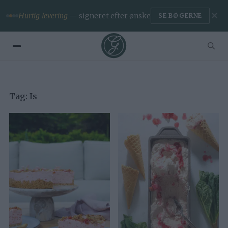
✕
Hurtig levering
— signeret efter ønske
SE BØGERNE
Tag:
Is