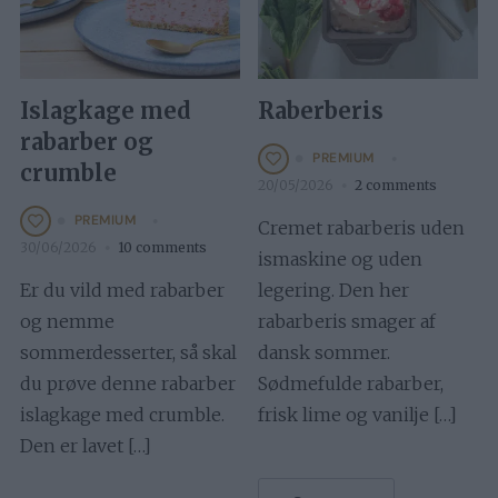
Islagkage med
Raberberis
rabarber og
PREMIUM
crumble
20/05/2026
2 comments
PREMIUM
Cremet rabarberis uden
30/06/2026
10 comments
ismaskine og uden
Er du vild med rabarber
legering. Den her
og nemme
rabarberis smager af
sommerdesserter, så skal
dansk sommer.
du prøve denne rabarber
Sødmefulde rabarber,
islagkage med crumble.
frisk lime og vanilje […]
Den er lavet […]