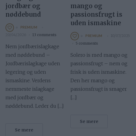
jordbær og
mango og
nøddebund
passionsfrugt is
uden ismaskine
PREMIUM
20/04/2026
13 comments
10/07/2025
PREMIUM
5 comments
Nem jordbærislagkage
med nøddebund –
Solero is med mango og
Jordbærislagkage uden
passionsfrugt – nem og
legering og uden
frisk is uden ismaskine.
ismaskine. Verdens
Den her mango og
nemmeste islagkage
passionsfrugt is smager
med jordbær og
[…]
nøddebund. Leder du […]
Se mere
Se mere