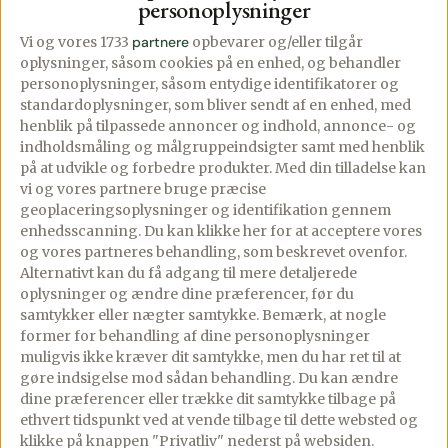
personoplysninger
10/04/2025
12/02/2025
PREMIUM
PREMIUM
20 comments
14 comments
Vi og vores 1733
partnere
opbevarer og/eller tilgår
oplysninger, såsom cookies på en enhed, og behandler
Nem jordbæris uden
Denne hjemmelavede
personoplysninger, såsom entydige identifikatorer og
ismaskine – med masser
Daim is er det ultimative
standardoplysninger, som bliver sendt af en enhed, med
henblik på tilpassede annoncer og indhold, annonce- og
af friske jordbær. Her får
bevis på, at lækker
indholdsmåling og målgruppeindsigter samt med henblik
du opskriften på
flødeis ikke behøver at
på at udvikle og forbedre produkter.
Med din tilladelse kan
den nemmeste og lækreste jordbæris
være besværlig. Med
vi og vores partnere bruge præcise
geoplaceringsoplysninger og identifikation gennem
– og det bedste […]
kun 4 […]
enhedsscanning. Du kan klikke her for at acceptere vores
og vores partneres behandling, som beskrevet ovenfor.
Alternativt kan du få adgang til mere detaljerede
Se mere
Se mere
oplysninger og ændre dine præferencer, før du
samtykker eller nægter samtykke. Bemærk, at nogle
former for behandling af dine personoplysninger
muligvis ikke kræver dit samtykke, men du har ret til at
gøre indsigelse mod sådan behandling.
Du kan ændre
dine præferencer eller trække dit samtykke tilbage på
ethvert tidspunkt ved at vende tilbage til dette websted og
klikke på knappen "Privatliv" nederst på websiden.