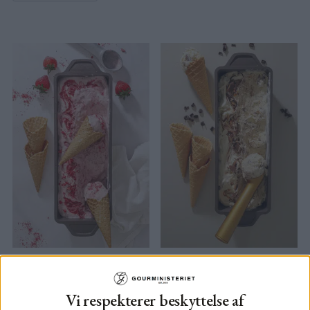
Nem jordbæris
Hurtig Daim is
uden ismaskine
uden ismaskine
Vi respekterer beskyttelse af