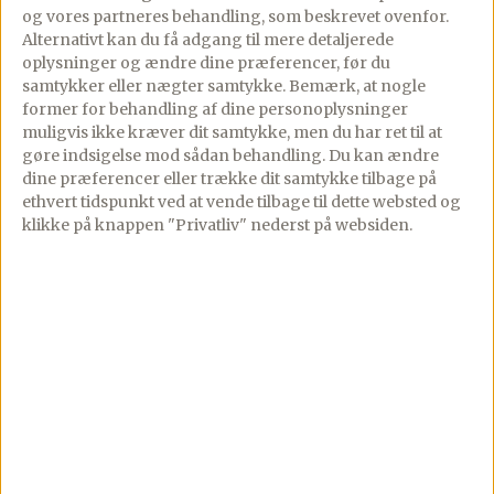
og vores partneres behandling, som beskrevet ovenfor.
Alternativt kan du få adgang til mere detaljerede
oplysninger og ændre dine præferencer, før du
samtykker eller nægter samtykke. Bemærk, at nogle
former for behandling af dine personoplysninger
muligvis ikke kræver dit samtykke, men du har ret til at
gøre indsigelse mod sådan behandling.
Du kan ændre
dine præferencer eller trække dit samtykke tilbage på
ethvert tidspunkt ved at vende tilbage til dette websted og
klikke på knappen "Privatliv" nederst på websiden.
Cremet pasta med
Pizza Meat Lover
salsiccia,
12/11/2020
PREMIUM
mascarpone og
2 comments
tomat
Lækker sprød pizzabund
15/02/2022
PREMIUM
toppet med hakket
102 comments
oksekød, pepperoni og