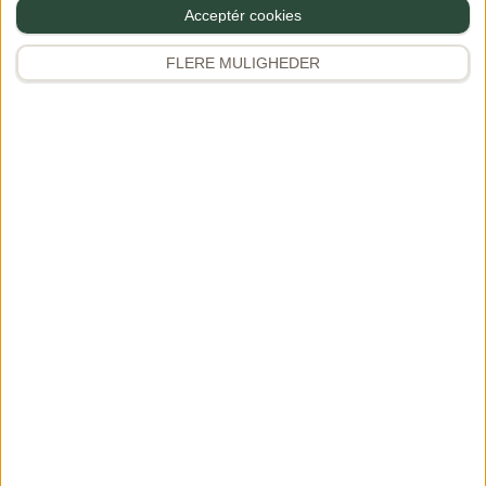
Klassisk gourmet
Wienersalat
Acceptér cookies
hotdog
05/11/2019
PREMIUM
FLERE MULIGHEDER
4 comments
25/03/2020
PREMIUM
3 comments
Klassisk wienersalat med
Er du klar til at tage din
pølser og kartofler, – et
hotdog-game til et helt
skønt inslag på det kolde
nyt niveau? Med min
bord, eller bare på en
opskrift på klassisk
skive rugbrød […]
gourmet hotdog […]
Se mere
Se mere