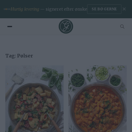
✕
Hurtig levering
— signeret efter ønske
SE BØGERNE
Tag:
Pølser