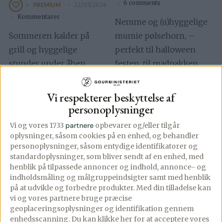
6 comments
22/03/2024
PREMIUM
Kommentarer
Nemme og (u)hyggelige
Sommeren kalder på
mumie pølsehorn, –
grill og hyggelige
perfekt til halloween
stunder under åben
festen, til madpakken
himmel, og hvad er
eller
bedre end en klassisk
børnefødselsdagen.Mumie
Vi respekterer beskyttelse af
sommerret, der kan […]
pølsehorn er drøn
personoplysninger
nemme at lave, […]
Vi og vores 1733
partnere
opbevarer og/eller tilgår
oplysninger, såsom cookies på en enhed, og behandler
Se mere
personoplysninger, såsom entydige identifikatorer og
standardoplysninger, som bliver sendt af en enhed, med
Se mere
henblik på tilpassede annoncer og indhold, annonce- og
indholdsmåling og målgruppeindsigter samt med henblik
på at udvikle og forbedre produkter.
Med din tilladelse kan
vi og vores partnere bruge præcise
geoplaceringsoplysninger og identifikation gennem
enhedsscanning. Du kan klikke her for at acceptere vores