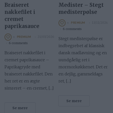
Braiseret
Medister – Stegt
nakkefilet i
medisterpølse
cremet
13/11/2024
PREMIUM
paprikasauce
6 comments
21/03/2026
PREMIUM
Stegt medisterpølse er
6 comments
indbegrebet af klassisk
Braiseret nakkefilet i
dansk madlavning og en
cremet paprikasauce –
uundgåelig ret i
Paprikagryde med
mormorkøkkenet. Det er
braiseret nakkefilet. Den
en dejlig, gammeldags
her ret er en ægte
ret, […]
simreret – en cremet, […]
Se mere
Se mere