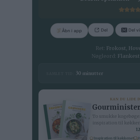
Del
Del vi
Åbn i app
Ret:
Frokost, Hov
Nøgleord:
Flankest
minutter
30
minutter
SAMLET TID:
KAN DU LIDE 
Gourminister
To smukke kogebøger
inspiration til køkke
12
Inspiration til køkkenet
H