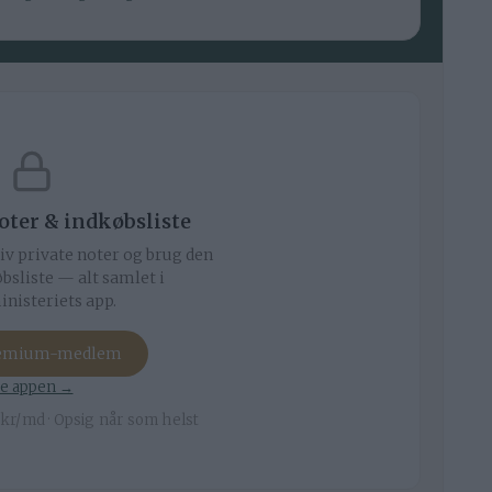
noter & indkøbsliste
iv private noter og brug den
bsliste — alt samlet i
nisteriets app.
remium-medlem
e appen →
kr/md · Opsig når som helst