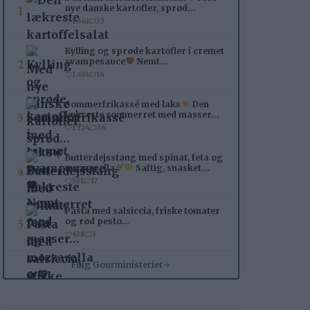
1
nye danske kartofler, sprød…
1.361
33
Kylling og sprøde kartofler i cremet
2
svampesauce
Nemt…
1.614
16
Sommerfrikassé med laks
Den
3
lækreste sommerret med masser…
1.724
36
Butterdejsstang med spinat, feta og
4
mozzarella
Saftig, snasket…
531
17
Pasta med salsiccia, friske tomater
5
og rød pesto…
438
3
Følg Gourministeriet