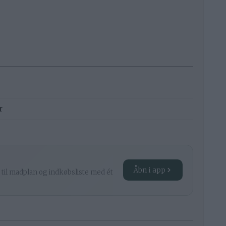
r
Åbn i app
 til madplan og indkøbsliste med ét