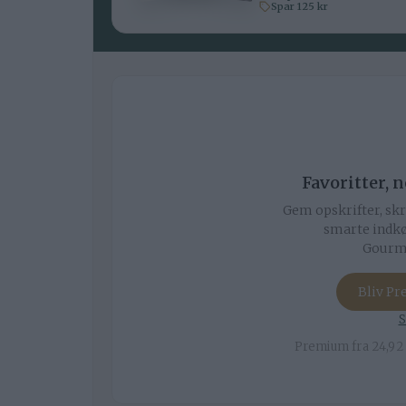
Spar 125 kr
Favoritter, 
Gem opskrifter, skr
smarte indkø
Gourmi
Bliv P
S
Premium fra 24,92 