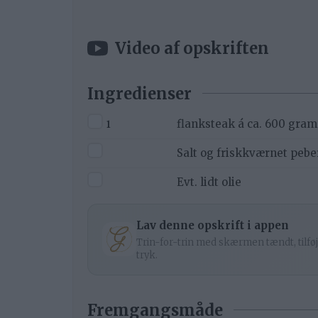
Video af opskriften
Ingredienser
▢
1
flanksteak á ca. 600 gram
▢
Salt og friskkværnet pebe
▢
Evt. lidt olie
Lav denne opskrift i appen
Trin-for-trin med skærmen tændt, tilføj
tryk.
Fremgangsmåde