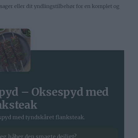
tsager eller dit yndlingstilbehør for en komplet og
lspyd – Oksespyd med
nksteak
spyd med tyndskåret flanksteak.
eg håber den smagte dejligt?