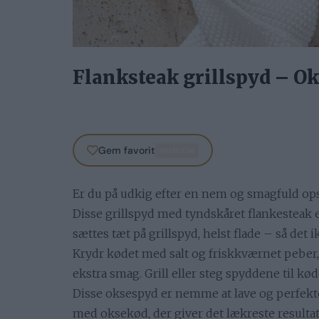
Flanksteak grillspyd – O
Gem favorit
PREMIUM
Er du på udkig efter en nem og smagfuld opskr
Disse grillspyd med tyndskåret flankesteak er
sættes tæt på grillspyd, helst flade – så det
Krydr kødet med salt og friskkværnet peber, 
ekstra smag. Grill eller steg spyddene til kø
Disse oksespyd er nemme at lave og perfekte
med oksekød, der giver det lækreste resultat