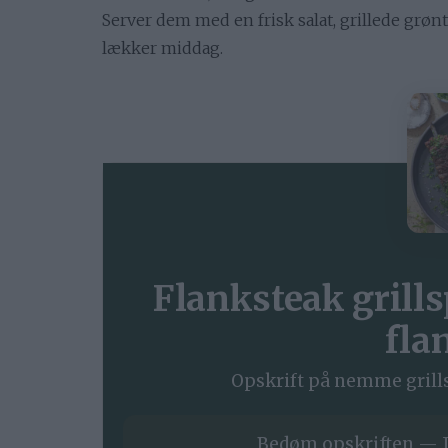
Server dem med en frisk salat, grillede grøn
lækker middag.
Flanksteak gril
fla
Opskrift på nemme grill
Bedøm opskriften — J