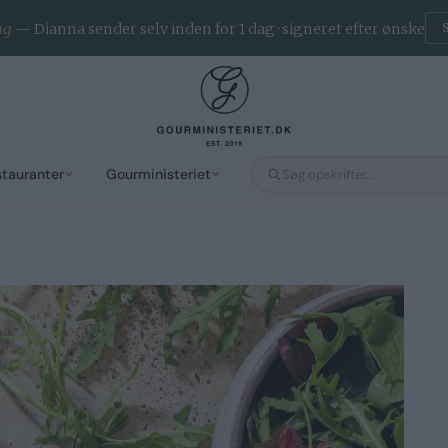
ng
— Dianna sender selv inden for 1 dag · signeret efter ønske
stauranter
Gourministeriet