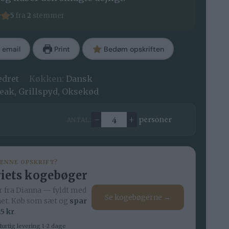
5
fra
2
stemmer
 email
Print
Bedøm opskriften
edret
Køkken:
Dansk
eak, Grillspyd, Oksekød
–
+
personer
ANTAL:
Ændre antal
DENNE OPSKRIFT?
iets kogebøger
 fra Dianna — fyldt med
Se kogebøgerne →
net. Køb som sæt og
spar
5 kr
.
urtig levering 1-2 dage