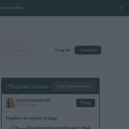
✕
SE BØGERNE
Log ind
Premium
⌘K
Populært på Instagram
Følg Gourministeriet
@gourministeriet
Følg
346.400 følgere
Populært de seneste 14 dage
Den lækreste kartoffelsalat
Med