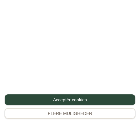
Pingback:
Oksekød i grøn karry - Opskrift på
nem og hurtig karrygryde
Skriv en kommentar
Din e-mailadresse vil ikke blive publiceret.
Krævede felter er
markeret med
*
Bedøm opskriften - jeg håber den smagte godt :)
Acceptér cookies
FLERE MULIGHEDER
Kommentar