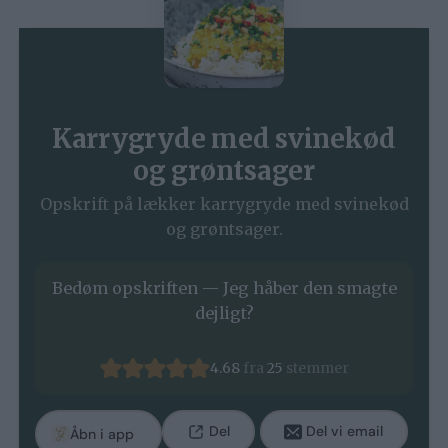
Karrygryde med svinekød
og grøntsager
Opskrift på lækker karrygryde med svinekød
og grøntsager.
Bedøm opskriften — Jeg håber den smagte
dejligt?
4.68
fra
25
stemmer
Del
Del vi email
Åbn i app