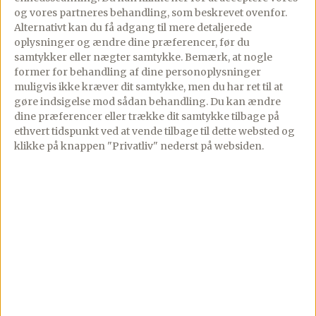
så det ikke brænder på.
og vores partneres behandling, som beskrevet ovenfor.
Alternativt kan du få adgang til mere detaljerede
oplysninger og ændre dine præferencer, før du
Lad retten simre videre i 10-15 minutter –
samtykker eller nægter samtykke. Bemærk, at nogle
former for behandling af dine personoplysninger
eller til grøntsagerne er møre og retten
muligvis ikke kræver dit samtykke, men du har ret til at
kogt lidt ind. Rør jævnligt og smag til med
gøre indsigelse mod sådan behandling.
Du kan ændre
salt og friskkværnet peber.
dine præferencer eller trække dit samtykke tilbage på
ethvert tidspunkt ved at vende tilbage til dette websted og
klikke på knappen "Privatliv" nederst på websiden.
Kog risene som anvist på pakken og
server med den varme karrygryde samt
friskhakket persille og peanuts på
toppen.
Tips
Jeg vil anbefale at købe en god karry, de