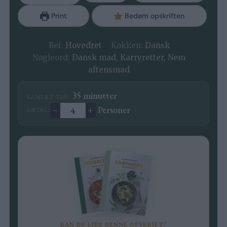
Print
Bedøm opskriften
Ret:
Hovedret
Køkken:
Dansk
Nøgleord:
Dansk mad, Karryretter, Nem
aftensmad
minutter
35
minutter
SAMLET TID:
–
+
Personer
ANTAL:
Ændre antal
KAN DU LIDE DENNE OPSKRIFT?