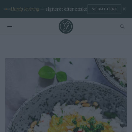
✕
Premium
— ingen reklamer & app
BLIV MEDLEM