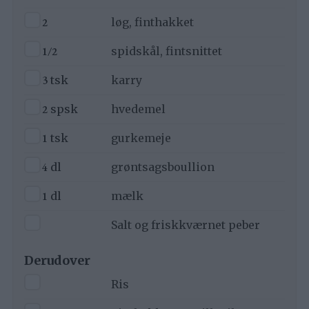
▢
2
løg, finthakket
▢
1/2
spidskål, fintsnittet
▢
3
tsk
karry
▢
2
spsk
hvedemel
▢
1
tsk
gurkemeje
▢
4
dl
grøntsagsboullion
▢
1
dl
mælk
▢
Salt og friskkværnet peber
Derudover
▢
Ris
▢