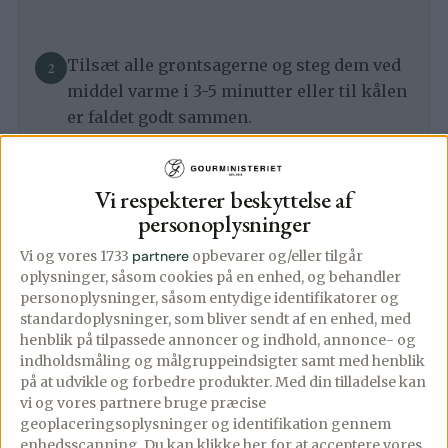
Tilsæt alle grøntsagerne og steg dem ved
middel varme i 3-5 minutter eller til kålen
er faldet godt sammen.
Tilsæt karry og gurkemej og varm det
Vi respekterer beskyttelse af
personoplysninger
igennem i et par minutter.
Vi og vores 1733
partnere
opbevarer og/eller tilgår
oplysninger, såsom cookies på en enhed, og behandler
Drys melet over, vend det godt sammen og
personoplysninger, såsom entydige identifikatorer og
standardoplysninger, som bliver sendt af en enhed, med
varm igennem et øjeblik inden bouillonen
henblik på tilpassede annoncer og indhold, annonce- og
hældes over af et par omgange.
indholdsmåling og målgruppeindsigter samt med henblik
på at udvikle og forbedre produkter.
Med din tilladelse kan
vi og vores partnere bruge præcise
geoplaceringsoplysninger og identifikation gennem
Tilsæt derefter mælken, og rør grundigt
enhedsscanning. Du kan klikke her for at acceptere vores