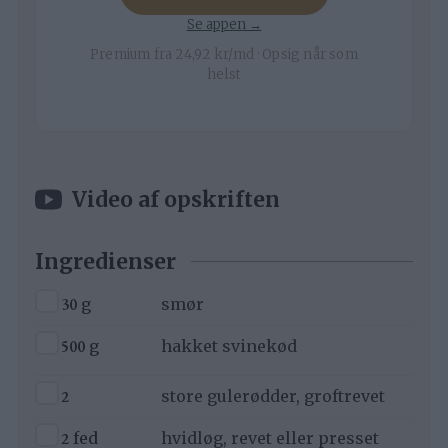
Se appen →
Premium fra 24,92 kr/md · Opsig når som
helst
Video af opskriften
Ingredienser
▢
30
g
smør
▢
500
g
hakket svinekød
▢
2
store gulerødder, groftrevet
▢
2
fed
hvidløg, revet eller presset