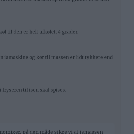
l til den er helt afkølet, 4 grader.
n ismaskine og kør til massen er lidt tykkere end
 fryseren til isen skal spises.
rmomixer, på den måde sikre vi at ismassen