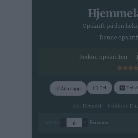
Hjemmela
Opskrift på den lækr
Denne opskrift 
Bedøm opskriften — J
Del
Del vi
Åbn i app
Ret:
Dessert
Køkken:
Da
–
+
Personer
ANTAL:
Ændre antal