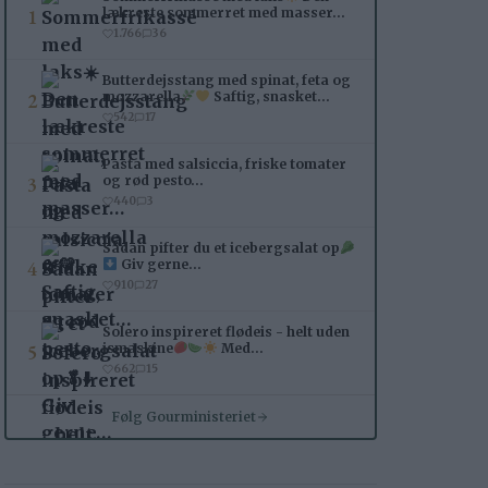
1
lækreste sommerret med masser…
1.766
36
Butterdejsstang med spinat, feta og
2
mozzarella
Saftig, snasket…
542
17
Pasta med salsiccia, friske tomater
3
og rød pesto…
440
3
Sådan pifter du et icebergsalat op
4
Giv gerne…
910
27
Solero inspireret flødeis - helt uden
5
ismaskine
Med…
662
15
Følg Gourministeriet