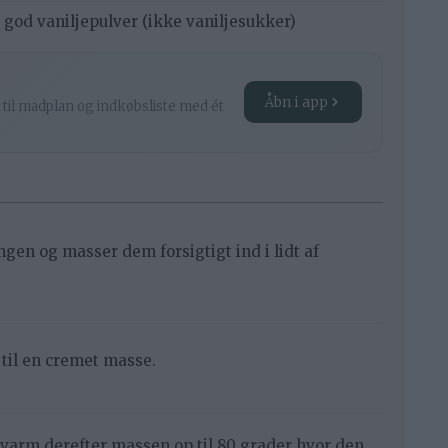
sk god vaniljepulver (ikke vaniljesukker)
Åbn i app
 til madplan og indkøbsliste med ét
gen og masser dem forsigtigt ind i lidt af
til en cremet masse.
 varm derefter massen op til 80 grader hvor den