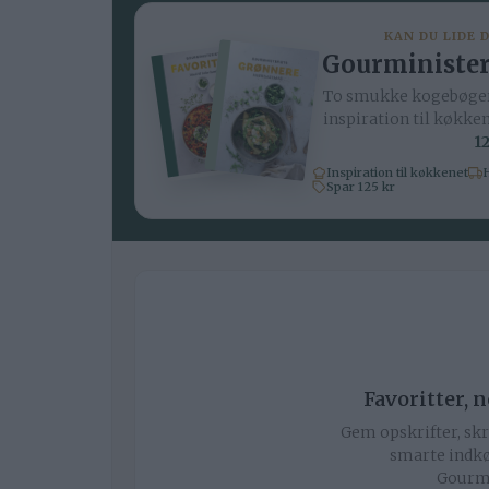
KAN DU LIDE 
Gourminister
To smukke kogebøger
inspiration til køkke
12
Inspiration til køkkenet
H
Spar 125 kr
Favoritter, 
Gem opskrifter, skr
smarte indkø
Gourmi