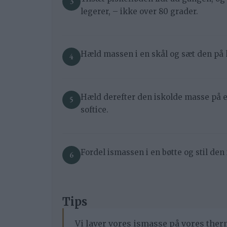
legerer, – ikke over 80 grader.
Hæld massen i en skål og sæt den på kø
Hæld derefter den iskolde masse på e
softice.
Fordel ismassen i en bøtte og stil den i
Tips
Vi laver vores ismasse på vores the