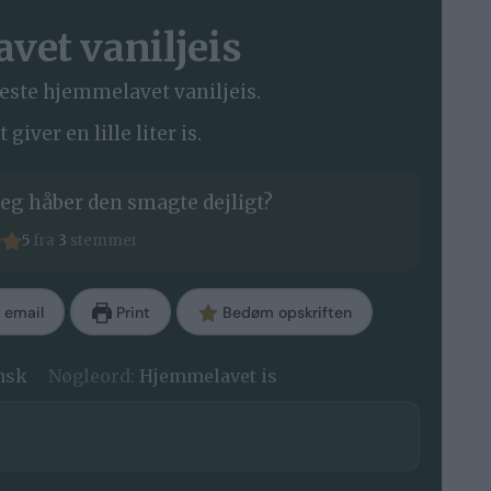
vet vaniljeis
este hjemmelavet vaniljeis.
giver en lille liter is.
eg håber den smagte dejligt?
5
fra
3
stemmer
 email
Print
Bedøm opskriften
nsk
Nøgleord:
Hjemmelavet is