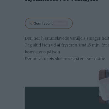
Gem favorit
PREMIUM
Den her hjemmelavede vaniljeis smager helt
Tag altid isen ud af fryseren små 15 min. fø
konsistens på isen.
Denne vaniljeis skal røres på en ismaskine.