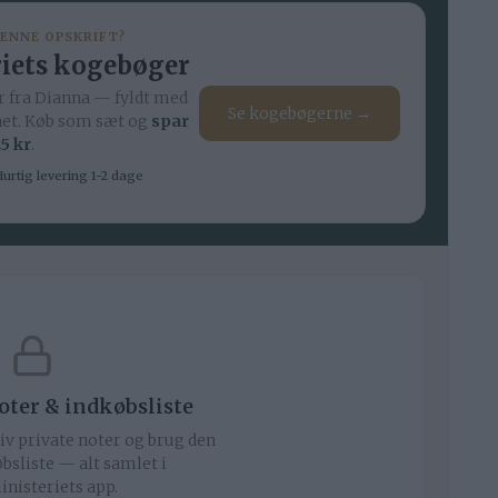
DENNE OPSKRIFT?
iets kogebøger
 fra Dianna — fyldt med
Se kogebøgerne →
net. Køb som sæt og
spar
5 kr
.
urtig levering 1-2 dage
noter & indkøbsliste
iv private noter og brug den
bsliste — alt samlet i
nisteriets app.