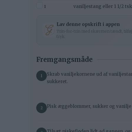
▢
1
vaniljestang eller 1 1/2 t
Lav denne opskrift i appen
Trin-for-trin med skærmen tændt, tilføj
tryk.
Fremgangsmåde
Skrab vaniljekornene ud af vaniljestan
sukkeret.
Pisk æggeblommer, sukker og vanilje 
Tilsæt piskefløden lidt ad gangen, og