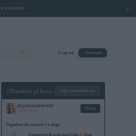
✕
SE BØGERNE
Log ind
Premium
⌘K
Populært på Instagram
Følg Gourministeriet
@gourministeriet
Følg
346.600 følgere
Populært de seneste 14 dage
Sommerfrikassé med laks
Den