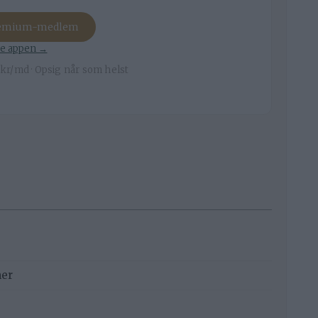
remium-medlem
e appen →
kr/md · Opsig når som helst
mer