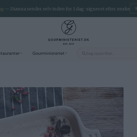
ng
— Dianna sender selv inden for 1 dag · signeret efter ønske
stauranter
Gourministeriet