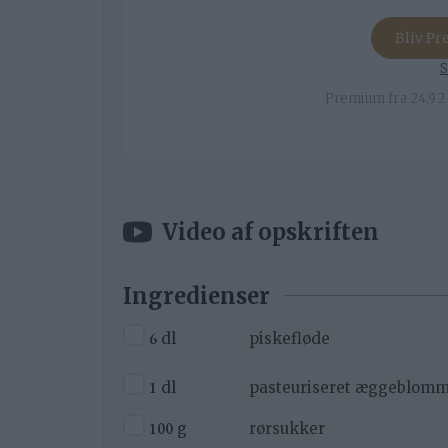
Bliv P
S
Premium fra 24,92 
Video af opskriften
Ingredienser
▢
6
dl
piskefløde
▢
1
dl
pasteuriseret æggeblom
▢
100
g
rørsukker