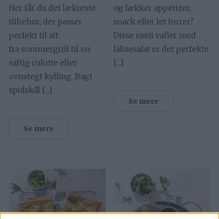
Her får du det lækreste
og lækker appetizer,
tilbehør, der passer
snack eller let forret?
perfekt til alt
Disse røsti vafler med
fra sommergrill til en
laksesalat er det perfekte
saftig culotte eller
[…]
ovnstegt kylling. Bagt
spidskål […]
Se mere
Se mere