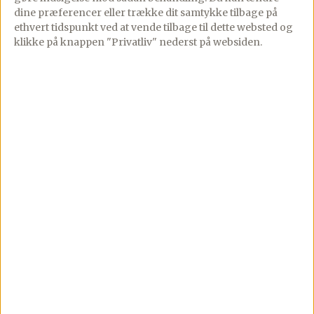
dine præferencer eller trække dit samtykke tilbage på
og vesterhavsost er en
snack eller appetizer –
ethvert tidspunkt ved at vende tilbage til dette websted og
fantastisk kombination
så nemme at lave og
klikke på knappen "Privatliv" nederst på websiden.
af sprød butterdej og
forberedt på […]
cremet ostefyld toppet
med tynde […]
Se mere
Se mere