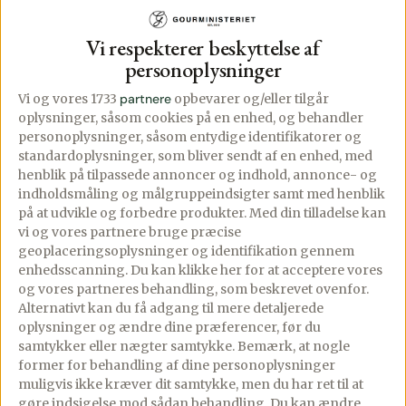
Vi respekterer beskyttelse af
personoplysninger
Vi og vores 1733
partnere
opbevarer og/eller tilgår
oplysninger, såsom cookies på en enhed, og behandler
personoplysninger, såsom entydige identifikatorer og
standardoplysninger, som bliver sendt af en enhed, med
henblik på tilpassede annoncer og indhold, annonce- og
indholdsmåling og målgruppeindsigter samt med henblik
Butterdejstærte
Butterdejsstænger
på at udvikle og forbedre produkter.
Med din tilladelse kan
med kartofler,
med flødeost og
vi og vores partnere bruge præcise
rosmarin og
coppa
geoplaceringsoplysninger og identifikation gennem
enhedsscanning. Du kan klikke her for at acceptere vores
vesterhavsost
og vores partneres behandling, som beskrevet ovenfor.
11/06/2024
PREMIUM
Alternativt kan du få adgang til mere detaljerede
5 comments
PREMIUM
oplysninger og ændre dine præferencer, før du
01/07/2024
6 comments
samtykker eller nægter samtykke. Bemærk, at nogle
Butterdejsstænger med
former for behandling af dine personoplysninger
Denne butterdejstærte
flødeost, mozzarella og
muligvis ikke kræver dit samtykke, men du har ret til at
med kartofler, rosmarin
coppa er den perfekte
gøre indsigelse mod sådan behandling.
Du kan ændre