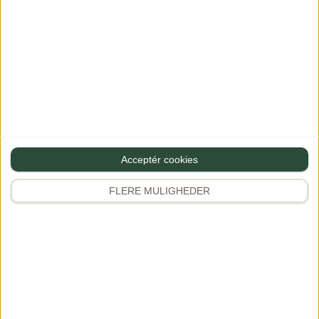
Acceptér cookies
FLERE MULIGHEDER
Laksesalat med
Butterdejsstang
flødeost
med skinke og ost
07/12/2023