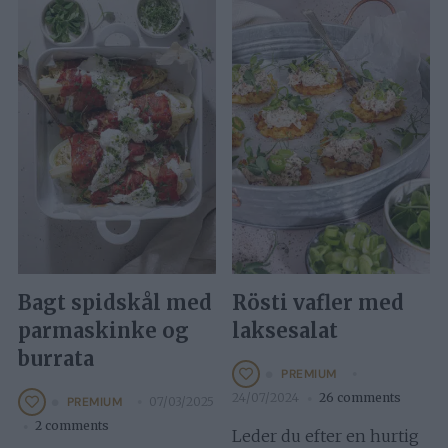
Bagt spidskål med
Rösti vafler med
parmaskinke og
laksesalat
burrata
PREMIUM
24/07/2024
26 comments
07/03/2025
PREMIUM
2 comments
Leder du efter en hurtig