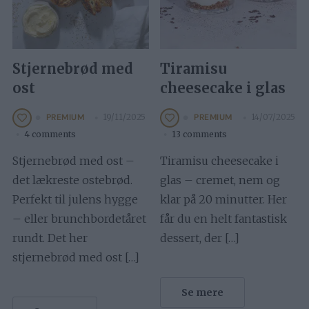
Stjernebrød med
Tiramisu
ost
cheesecake i glas
19/11/2025
14/07/2025
PREMIUM
PREMIUM
4 comments
13 comments
Stjernebrød med ost –
Tiramisu cheesecake i
det lækreste ostebrød.
glas – cremet, nem og
Perfekt til julens hygge
klar på 20 minutter. Her
– eller brunchbordetåret
får du en helt fantastisk
rundt. Det her
dessert, der […]
stjernebrød med ost […]
Se mere