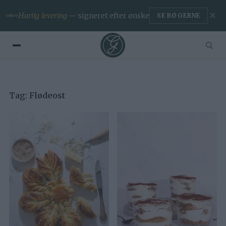
✕
Hurtig levering
— signeret efter ønske
SE BØGERNE
Tag:
Flødeost