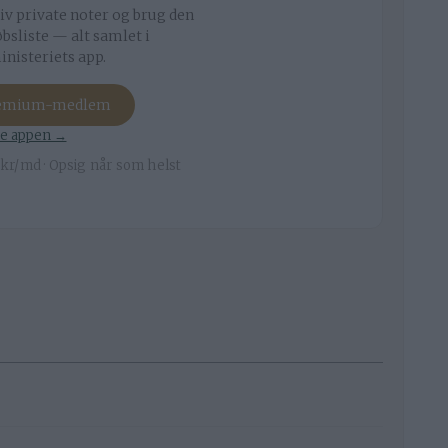
iv private noter og brug den
bsliste — alt samlet i
nisteriets app.
remium-medlem
e appen →
kr/md · Opsig når som helst