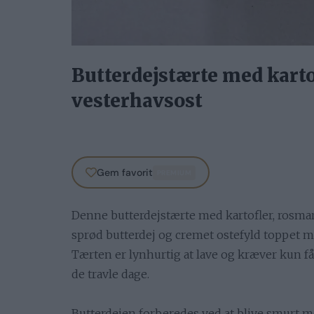
Butterdejstærte med karto
vesterhavsost
Gem favorit
PREMIUM
Denne butterdejstærte med kartofler, rosmar
sprød butterdej og cremet ostefyld toppet m
Tærten er lynhurtig at lave og kræver kun få i
de travle dage.
Butterdejen forberedes ved at blive smurt 