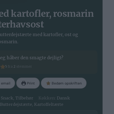
ed kartofler, rosmarin
terhavsost
tterdejstærte med kartofler, ost og
osmarin.
eg håber den smagte dejligt?
5
fra
2
stemmer
 email
Print
Bedøm opskriften
, Snack, Tilbehør
Køkken:
Dansk
 Butterdejstærte, Kartoffeltærte