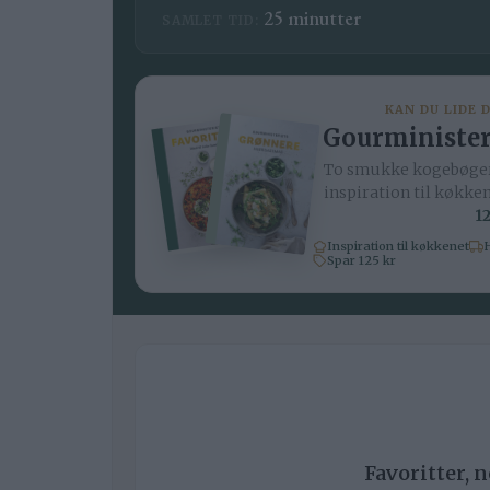
minutter
25
minutter
SAMLET TID:
KAN DU LIDE 
Gourminister
To smukke kogebøger
inspiration til køkke
12
Inspiration til køkkenet
H
Spar 125 kr
Favoritter, 