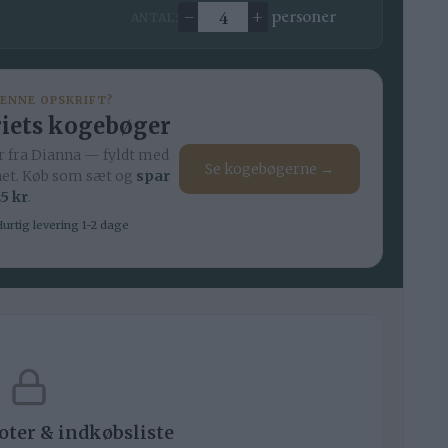
–
+
personer
ANTAL:
Ændre antal
DENNE OPSKRIFT?
iets kogebøger
 fra Dianna — fyldt med
Se kogebøgerne →
net. Køb som sæt og
spar
5 kr
.
urtig levering 1-2 dage
noter & indkøbsliste