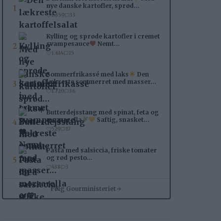
1
nye danske kartofler, sprød…
1.359
33
Kylling og sprøde kartofler i cremet
2
svampesauce
Nemt…
1.614
15
Sommerfrikassé med laks
Den
3
lækreste sommerret med masser…
1.720
36
Butterdejsstang med spinat, feta og
4
mozzarella
Saftig, snasket…
529
17
Pasta med salsiccia, friske tomater
5
og rød pesto…
438
3
Følg Gourministeriet