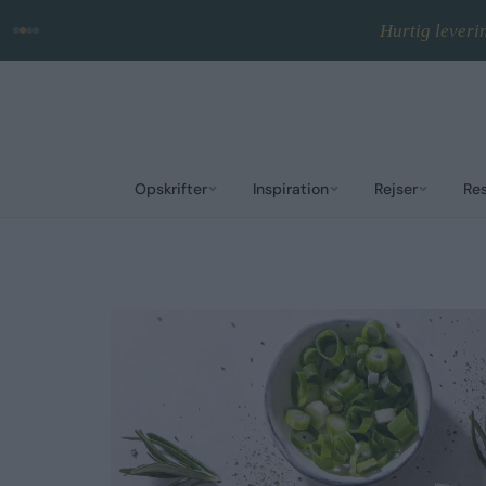
Ingen reklamer · Gem fa
Opskrifter
Inspiration
Rejser
Re