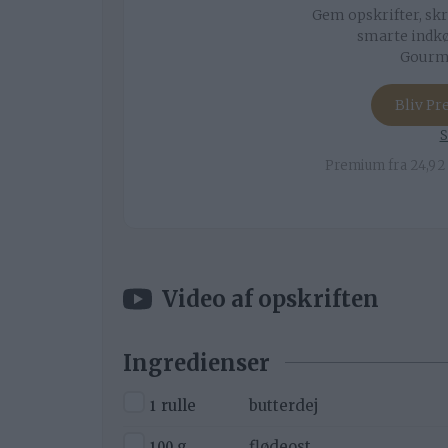
Gem opskrifter, skr
smarte indkø
Gourmi
Bliv P
S
Premium fra 24,92 
Video af opskriften
Ingredienser
▢
1
rulle
butterdej
▢
100
g
flødeost