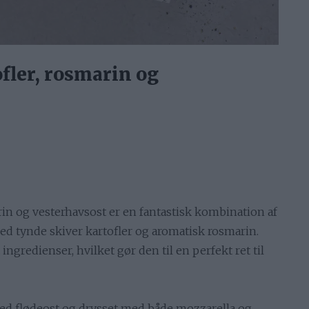
fler, rosmarin og
in og vesterhavsost er en fantastisk kombination af
ed tynde skiver kartofler og aromatisk rosmarin.
ngredienser, hvilket gør den til en perfekt ret til
med flødeost og drysset med både mozzarella og