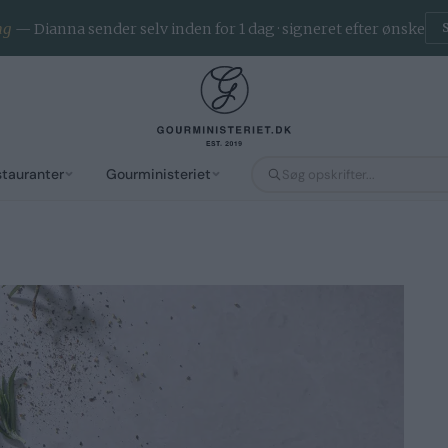
voritter · App til iOS & Android
— næringsindhold på alle opsk
stauranter
Gourministeriet