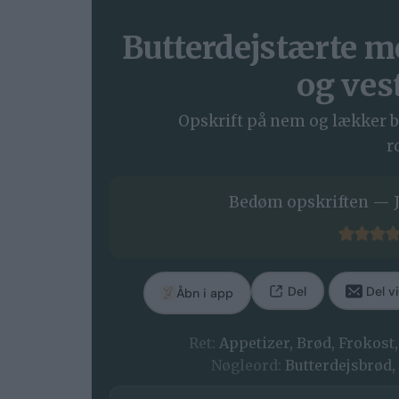
Butterdejstærte m
og ves
Opskrift på nem og lækker bu
r
Bedøm opskriften — J
Del
Del vi
Åbn i app
Ret:
Appetizer, Brød, Frokost
Nøgleord:
Butterdejsbrød,