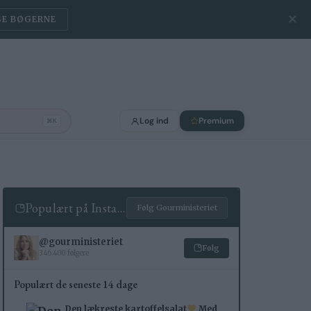
✕
rifter
BLIV MEDLEM
Log ind
Premium
⌘K
Populært på Instagram
Følg Gourministeriet
@gourministeriet
Følg
346.400 følgere
Populært de seneste 14 dage
Den lækreste kartoffelsalat
Med