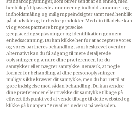
standardoplysninger, som bliver sendt af en enhed, med
henblik på tilpassede annoncer og indhold, annonce- og
indholdsmåling og målgruppeindsigter samt med henblik
Halver løgene og sæt dem med
på at udvikle og forbedre produkter.
Med din tilladelse kan
vi og vores partnere bruge præcise
skærefladen nedad på samme bageplade,
geoplaceringsoplysninger og identifikation gennem
– gnid dem gerne i lidt af olien fra
enhedsscanning. Du kan klikke her for at acceptere vores
kartoflerne.
og vores partneres behandling, som beskrevet ovenfor.
Alternativt kan du få adgang til mere detaljerede
oplysninger og ændre dine præferencer, før du
samtykker eller nægter samtykke. Bemærk, at nogle
Bag kartofler og løg i en forvarmet ovn ved
former for behandling af dine personoplysninger
180 grader, almindelig varme, i ca. 30-40
muligvis ikke kræver dit samtykke, men du har ret til at
min.
gøre indsigelse mod sådan behandling.
Du kan ændre
dine præferencer eller trække dit samtykke tilbage på
ethvert tidspunkt ved at vende tilbage til dette websted og
klikke på knappen "Privatliv" nederst på websiden.
Bøffen
Tag bøfferne ud i god tid og krydr dem
med salt og peber.