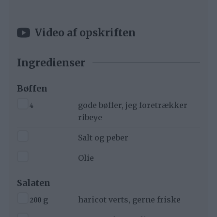
Video af opskriften
Ingredienser
Bøffen
▢
4
gode bøffer, jeg foretrækker
ribeye
▢
Salt og peber
▢
Olie
Salaten
▢
200
g
haricot verts, gerne friske
▢