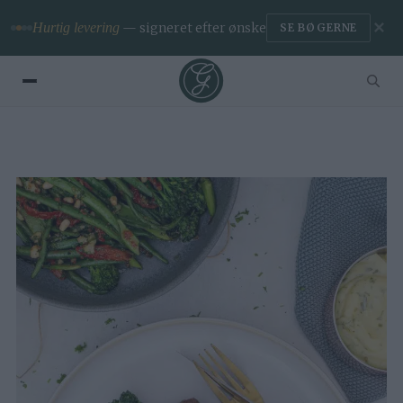
✕
Premium
— ingen reklamer & app
BLIV MEDLEM