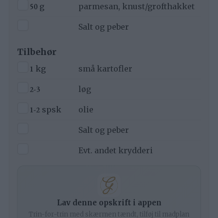
▢
50
g
parmesan, knust/grofthakket
▢
Salt og peber
Tilbehør
▢
1
kg
små kartofler
▢
2-3
løg
▢
1-2
spsk
olie
▢
Salt og peber
▢
Evt. andet krydderi
Lav denne opskrift i appen
Trin-for-trin med skærmen tændt, tilføj til madplan