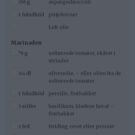
250
g
aspargesbroccoli
▢
1
håndfuld
pinjekerner
▢
Lidt olie
Marinaden
▢
70
g
soltørrede tomater, skåret i
strimler
▢
3/4
dl
olivenolie, – eller olien fra de
soltørrede tomater
▢
1
håndfuld
persille, finthakket
▢
3
stilke
basilikum, bladene heraf –
finthakket
▢
2
fed
hvidløg, revet eller presset