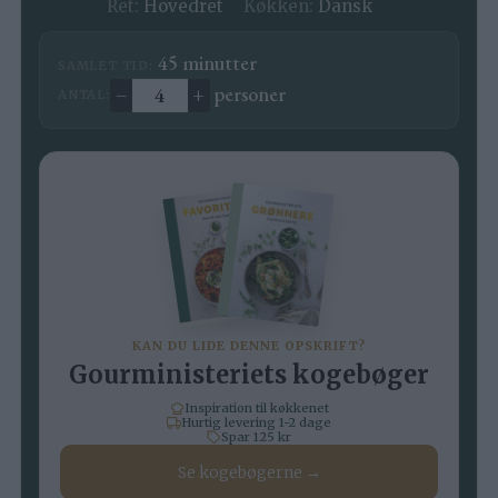
Ret:
Hovedret
Køkken:
Dansk
minutter
45
minutter
SAMLET TID:
–
+
personer
ANTAL:
Ændre antal
KAN DU LIDE DENNE OPSKRIFT?
Gourministeriets kogebøger
Inspiration til køkkenet
Hurtig levering 1-2 dage
Spar 125 kr
Se kogebøgerne →