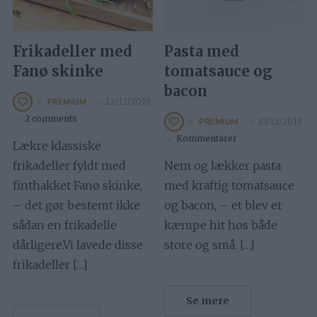
Frikadeller med
Pasta med
Fanø skinke
tomatsauce og
bacon
12/12/2019
PREMIUM
2 comments
10/12/2019
PREMIUM
Kommentarer
Lækre klassiske
frikadeller fyldt med
Nem og lækker pasta
finthakket Fanø skinke,
med kraftig tomatsauce
– det gør bestemt ikke
og bacon, – et blev et
sådan en frikadelle
kæmpe hit hos både
dårligere.Vi lavede disse
store og små. […]
frikadeller […]
Se mere