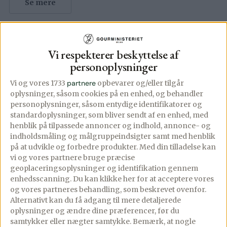
Se mere
Vi respekterer beskyttelse af
personoplysninger
Vi og vores 1733
partnere
opbevarer og/eller tilgår
oplysninger, såsom cookies på en enhed, og behandler
personoplysninger, såsom entydige identifikatorer og
standardoplysninger, som bliver sendt af en enhed, med
henblik på tilpassede annoncer og indhold, annonce- og
indholdsmåling og målgruppeindsigter samt med henblik
på at udvikle og forbedre produkter.
Med din tilladelse kan
vi og vores partnere bruge præcise
geoplaceringsoplysninger og identifikation gennem
enhedsscanning. Du kan klikke her for at acceptere vores
og vores partneres behandling, som beskrevet ovenfor.
Alternativt kan du få adgang til mere detaljerede
Hurtig surdejs
Flot gul pastadej
oplysninger og ændre dine præferencer, før du
pizzabund
samtykker eller nægter samtykke. Bemærk, at nogle