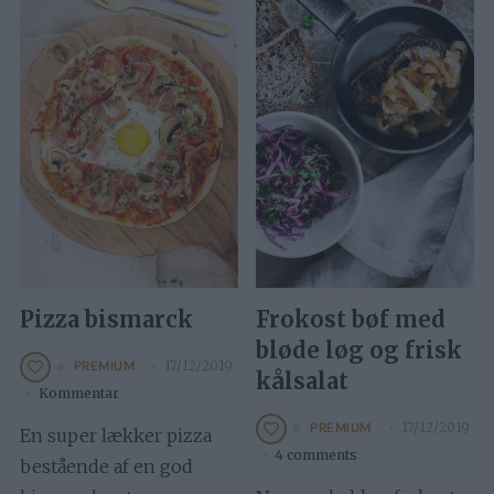
Pizza bismarck
Frokost bøf med
bløde løg og frisk
17/12/2019
PREMIUM
kålsalat
Kommentar
17/12/2019
PREMIUM
En super lækker pizza
4 comments
bestående af en god