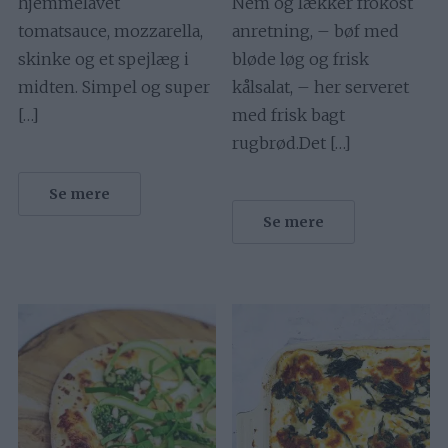
hjemmelavet
Nem og lækker frokost
tomatsauce, mozzarella,
anretning, – bøf med
skinke og et spejlæg i
bløde løg og frisk
midten. Simpel og super
kålsalat, – her serveret
[…]
med frisk bagt
rugbrød.Det […]
Se mere
Se mere