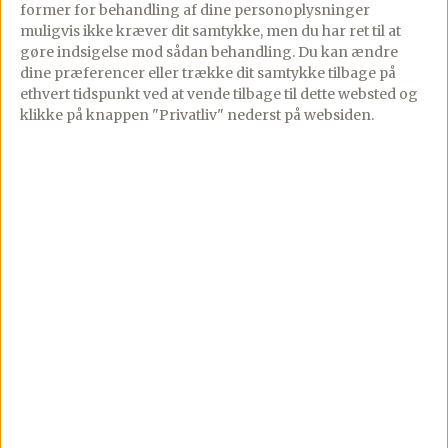
09/12/2019
PREMIUM
former for behandling af dine personoplysninger
muligvis ikke kræver dit samtykke, men du har ret til at
5 comments
09/12/2019
PREMIUM
gøre indsigelse mod sådan behandling.
Du kan ændre
6 comments
Hjemmelavet pasta
dine præferencer eller trække dit samtykke tilbage på
ethvert tidspunkt ved at vende tilbage til dette websted og
Grundopskrift på en
smager fantastisk, og det
klikke på knappen "Privatliv" nederst på websiden.
nem og hurtig surdejs
er faktisk slet ikke så
pizza bund. Surdejen
bøvlet at lave. Man skal
giver denne bund en
gerne have en
fantastisk smag og
pastamaskine […]
resultatet er en […]
Se mere
Se mere