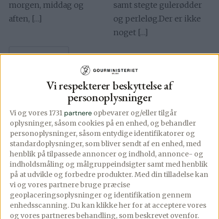
morgen, middag og
samt stegte gulerødder
aften, […]
og perleløg.Der er ikke
noget […]
Se mere
Se mere
Vi respekterer beskyttelse af
personoplysninger
Vi og vores 1731
partnere
opbevarer og/eller tilgår
oplysninger, såsom cookies på en enhed, og behandler
personoplysninger, såsom entydige identifikatorer og
standardoplysninger, som bliver sendt af en enhed, med
henblik på tilpassede annoncer og indhold, annonce- og
indholdsmåling og målgruppeindsigter samt med henblik
på at udvikle og forbedre produkter.
Med din tilladelse kan
vi og vores partnere bruge præcise
geoplaceringsoplysninger og identifikation gennem
enhedsscanning. Du kan klikke her for at acceptere vores
og vores partneres behandling, som beskrevet ovenfor.