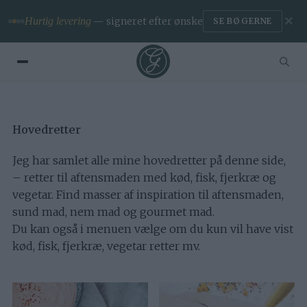
✕
Hurtig levering
— signeret efter ønske
SE BØGERNE
Hovedretter
Jeg har samlet alle mine hovedretter på denne side,
– retter til aftensmaden med kød, fisk, fjerkræ og
vegetar. Find masser af inspiration til aftensmaden,
sund mad, nem mad og gourmet mad.
Du kan også i menuen vælge om du kun vil have vist
kød, fisk, fjerkræ, vegetar retter mv.