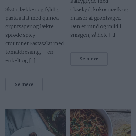
karrygryde med
Skøn, lækker og fyldig
oksekød, kokosmælk og
pasta salat med quinoa,
masser af grøntsager.
grøntsager og lækre
Den er rund og mild i
sprøde spicy
smagen, så hele […]
croutoner.Pastasalat med
tomatdressing, – en
Se mere
enkelt og […]
Se mere