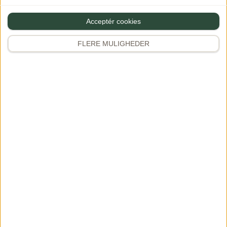
Acceptér cookies
FLERE MULIGHEDER
Hjemmelavet
Omelet med
bacon tilberedt i
grønt, mozzarella
Morsø Forno
og skinke
11/05/2020
PREMIUM
PREMIUM
12/05/2020
Kommentarer
Kommentarer