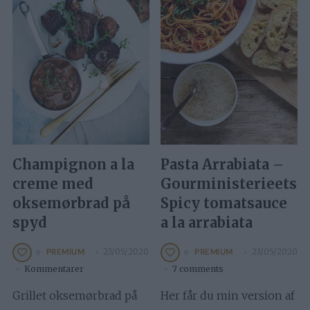
Champignon a la
Pasta Arrabiata –
creme med
Gourministerieets
oksemørbrad på
Spicy tomatsauce
spyd
a la arrabiata
23/05/2020
23/05/2020
PREMIUM
PREMIUM
Kommentarer
7 comments
Grillet oksemørbrad på
Her får du min version af