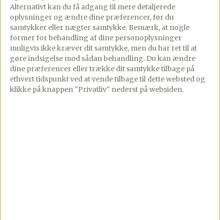
Alternativt kan du få adgang til mere detaljerede
oplysninger og ændre dine præferencer, før du
samtykker eller nægter samtykke. Bemærk, at nogle
former for behandling af dine personoplysninger
muligvis ikke kræver dit samtykke, men du har ret til at
Champignon a la
Omelet med
gøre indsigelse mod sådan behandling.
Du kan ændre
creme på
oksekød, svampe
dine præferencer eller trække dit samtykke tilbage på
smørstegt brød
og mozzarella
ethvert tidspunkt ved at vende tilbage til dette websted og
klikke på knappen "Privatliv" nederst på websiden.
PREMIUM
PREMIUM
18/05/2020
14 comments
18/05/2020
Kommentarer
Den lækreste
Fantastisk lækker omelet
champignon a la creme
lavet med fyld af
serveret på smørstegt
oksekød, stegte svampe
brød og toppet med
og revet mozzarella, –
sprødstegt Fanø
fantastisk både morgen,
skinke.Virkelig lækker
middag og aften.Denne
frokostret eller
[…]