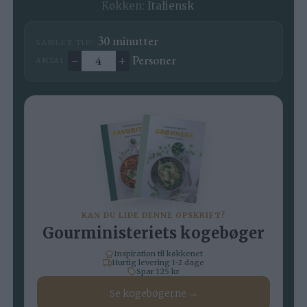
Køkken:
Italiensk
minutter
30
minutter
SAMLET TID:
–
+
Personer
ANTAL:
Ændre antal
KAN DU LIDE DENNE OPSKRIFT?
Gourministeriets kogebøger
Inspiration til køkkenet
Hurtig levering 1-2 dage
Spar 125 kr
Se kogebøgerne →