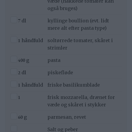
væde (hakkede tomater kan
også bruges)
▢
7
dl
kyllinge boullion (evt. lidt
mere alt efter pasta type)
▢
1
håndfuld
soltørrede tomater, skåret i
strimler
▢
400
g
pasta
▢
2
dl
piskefløde
▢
1
håndfuld
friske basilikumblade
▢
1
frisk mozzarella, drænet for
væde og skåret i stykker
▢
60
g
parmesan, revet
▢
Salt og peber