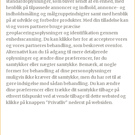
standardoplysninger, som bliver sendt af en enhed, med
og steg det hurtigt af.
henblik på tilpassede annoncer og indhold, annonce- og
indholdsmåling og målgruppeindsigter samt med henblik
Kyllingen skal ikke gennemsteges, kun
på at udvikle og forbedre produkter.
Med din tilladelse kan
lige få lidt farve på overfladen.
vi og vores partnere bruge præcise
geoplaceringsoplysninger og identifikation gennem
enhedsscanning. Du kan klikke her for at acceptere vores
og vores partneres behandling, som beskrevet ovenfor.
Tilsæt derefter løg, hvidløg og italiensk
Alternativt kan du få adgang til mere detaljerede
krydderi og steg det med i et par minutter.
oplysninger og ændre dine præferencer, før du
samtykker eller nægter samtykke. Bemærk, at nogle
former for behandling af dine personoplysninger
Tilsæt begge dåser cherrytomater, fløde,
muligvis ikke kræver dit samtykke, men du har ret til at
gøre indsigelse mod sådan behandling.
Du kan ændre
bouillon, pasta, soltørrede tomater og
dine præferencer eller trække dit samtykke tilbage på
basilikumblade og kog det hurtigt op.
ethvert tidspunkt ved at vende tilbage til dette websted og
klikke på knappen "Privatliv" nederst på websiden.
Skru ned til svag/middel varme så retten
kun lige bobler.
Lad den simre under omrøring så den