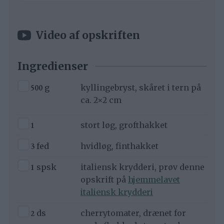
Video af opskriften
Ingredienser
▢
500
g
kyllingebryst, skåret i tern på
ca. 2×2 cm
▢
1
stort løg, grofthakket
▢
3
fed
hvidløg, finthakket
▢
1
spsk
italiensk krydderi, prøv denne
opskrift på
hjemmelavet
italiensk krydderi
▢
2
ds
cherrytomater, drænet for