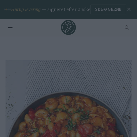
✕
Premium
— ingen reklamer & app
BLIV MEDLEM