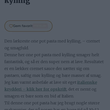
kylling
Gem favorit
PREMIUM
Den lækreste one pot pasta med kylling, – cremet
og smagfuld.
Denne her one pot pasta med kylling smager helt
fantastisk, og så er den super nem at lave. Resultatet
er en lækker cremet sauce der sætter sig om
pastaen, saftig mør kylling og bare masser af smag.
Jeg kan varmt anbefale at lave sit eget
italienske
krydderi – klik her for opskrift
, det er nemt og
smagen er bare som en bid af Italien.
Til denne one pot pasta har jeg brugt nogle større
makaronier, der på posen har en koge tid på 10-12