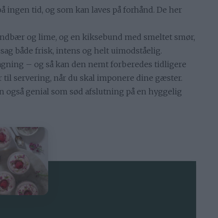
 på ingen tid, og som kan laves på forhånd. De her
ndbær og lime, og en kiksebund med smeltet smør,
sag både frisk, intens og helt uimodståelig.
agning – og så kan den nemt forberedes tidligere
r til servering, når du skal imponere dine gæster.
også genial som sød afslutning på en hyggelig