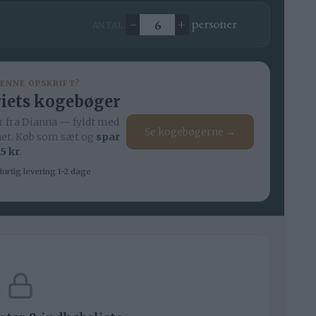
–
+
personer
ANTAL:
Ændre antal
DENNE OPSKRIFT?
iets kogebøger
 fra Dianna — fyldt med
Se kogebøgerne →
net. Køb som sæt og
spar
5 kr
.
urtig levering 1-2 dage