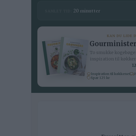
minutter
20
minutter
SAMLET TID:
KAN DU LIDE 
Gourminister
To smukke kogebøger
inspiration til køkke
12
Inspiration til køkkenet
H
Spar 125 kr