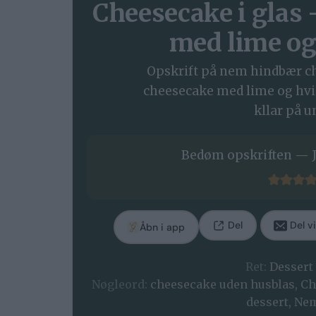
Cheesecake i glas
med lime og
Opskrift på nem hindbær c
cheesecake med lime og hv
kllar på u
Bedøm opskriften — J
Del
Del vi
Åbn i app
Ret:
Dessert
Nøgleord:
cheesecake uden husblas, Ch
dessert, N