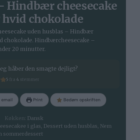
 – Hindbær cheesecake
 hvid chokolade
heesecake uden husblas – Hindbær
id chokolade. Hindbærcheesecake –
nder 20 minutter.
eg håber den smagte dejligt?
5
fra
4
stemmer
 email
Print
Bedøm opskriften
Køkken:
Dansk
eesecakee i glas, Dessert uden husblas, Nem
em sommerdessert