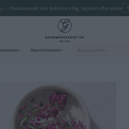
ng
— Dianna sender selv inden for 1 dag · signeret efter ønske
stauranter
Gourministeriet