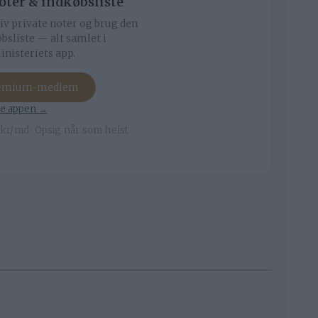
noter & indkøbsliste
iv private noter og brug den
bsliste — alt samlet i
nisteriets app.
remium-medlem
e appen →
kr/md · Opsig når som helst