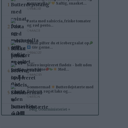
1
mozzarella
Saftig, snasket…
548
17
Pasta med salsiccia, friske tomater
2
og rød pesto…
444
3
Sådan pifter du et icebergsalat op
3
Giv gerne…
916
27
Solero inspireret flødeis - helt uden
4
ismaskine
Med…
664
15
Sommermad
Butterdejstærte med
5
flødeost, røget laks og…
657
4
Følg Gourministeriet