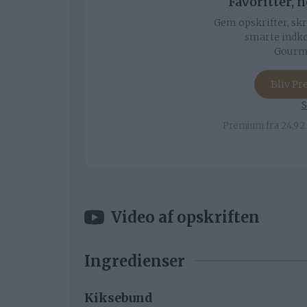
Favoritter, 
Gem opskrifter, skr
smarte indkø
Gourmi
Bliv P
S
Premium fra 24,92 
Video af opskriften
Ingredienser
Kiksebund