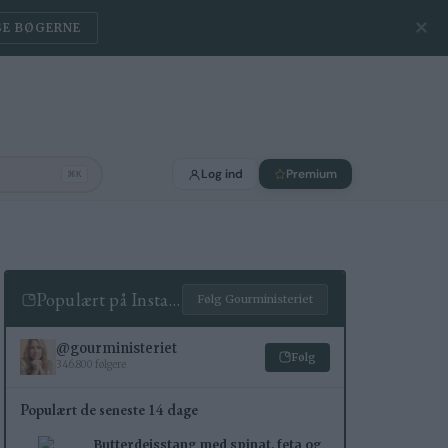
✕
SE BØGERNE
Log ind
Premium
⌘K
Populært på Instagram
Følg Gourministeriet
@gourministeriet
Følg
346.800 følgere
Populært de seneste 14 dage
Butterdejsstang med spinat, feta og