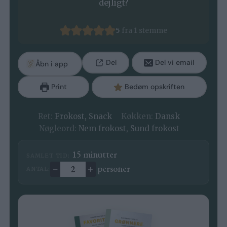
dejligt?
5
fra 1 stemme
Del
Del vi email
Åbn i app
Print
Bedøm opskriften
Ret:
Frokost, Snack
Køkken:
Dansk
Nøgleord:
Nem frokost, Sund frokost
minutter
15
minutter
SAMLET TID:
–
+
personer
ANTAL:
Ændre antal