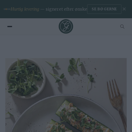
✕
Hurtig levering
— signeret efter ønske
SE BØGERNE