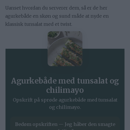
Uanset hvordan du serverer dem, så er de her
agurkebåde en skøn og sund måde at nyde en
klassisk tunsalat med et twist.
Agurkebåde med tunsalat og
chilimayo
Opskrift på sprøde agurkebåde med tunsalat
og chilimayo.
Bedøm opskriften — Jeg håber den smagte