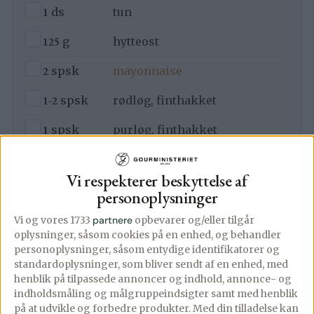
▢
1
ds
tun
▢
125
g
hytteost
▢
2
spsk
mayonnaise
▢
1-2
spsk
rødløg, finthakket
▢
1
spsk
purløg, finthakket
▢
Citronsaft
Vi respekterer beskyttelse af
▢
Salt og friskkværnet peber
personoplysninger
Vi og vores 1733
partnere
opbevarer og/eller tilgår
Derudover
oplysninger, såsom cookies på en enhed, og behandler
▢
1
agurk
personoplysninger, såsom entydige identifikatorer og
standardoplysninger, som bliver sendt af en enhed, med
▢
Chilimayo
henblik på tilpassede annoncer og indhold, annonce- og
indholdsmåling og målgruppeindsigter samt med henblik
▢
Sesam
på at udvikle og forbedre produkter.
Med din tilladelse kan