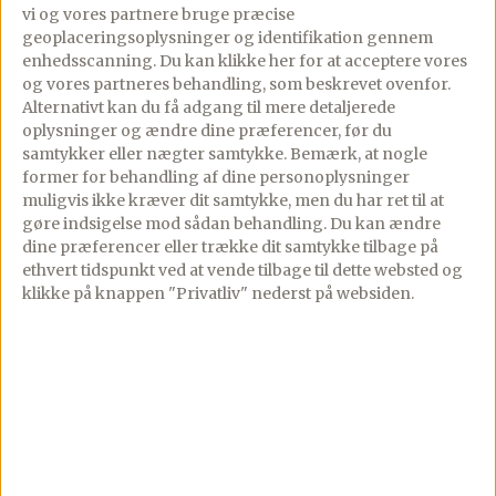
vi og vores partnere bruge præcise
▢
Mikrogrønt, purløg eller
geoplaceringsoplysninger og identifikation gennem
enhedsscanning. Du kan klikke her for at acceptere vores
lignende
og vores partneres behandling, som beskrevet ovenfor.
Alternativt kan du få adgang til mere detaljerede
oplysninger og ændre dine præferencer, før du
samtykker eller nægter samtykke. Bemærk, at nogle
former for behandling af dine personoplysninger
Lav denne opskrift i appen
muligvis ikke kræver dit samtykke, men du har ret til at
Trin-for-trin med skærmen tændt, tilføj til madplan
gøre indsigelse mod sådan behandling.
Du kan ændre
og indkøbsliste med ét tryk.
dine præferencer eller trække dit samtykke tilbage på
Åbn i app
ethvert tidspunkt ved at vende tilbage til dette websted og
klikke på knappen "Privatliv" nederst på websiden.
Fremgangsmåde
Bland ingredienserne til tunsalaten og
smag til med citronsaft, salt og
friskkværnet peber. Sæt på køl.