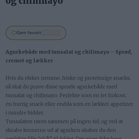
og chilimayo
Gem favorit
PREMIUM
Agurkebåde med tunsalat og chilimayo – Sprød,
cremet og lækker
Hvis du elsker nemme, friske og proteinrige snacks,
så skal du prøve disse sprøde agurkebåde med
tunsalat og chilimayo. Perfekte som en let frokost,
en hurtig snack eller endda som en lækker appetizer
i mindre bidder.
Tunsalaten røres sammen på ingen tid, og ved at
skrabe kernerne ud af agurken skaber du den
perfekte lille “skål” til fyldet. Det giver ikke bare