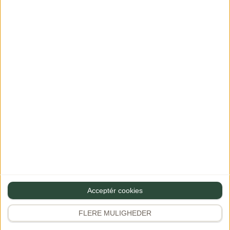
Kommentar
Navn
Gem mine oplysninger til næste gang du vil skrive en
kommentar
Acceptér cookies
FLERE MULIGHEDER