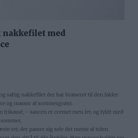
 nakkefilet med
ce
ftig nakkefilet der har braiseret til den falder
auce og masser af sommergrønt.
frikassé, – saucen er cremet men let, og fyldt med
k sommer.
ste ret, der passer sig selv det meste af tiden.
er den altså til alle årstider. Men mange holder sig