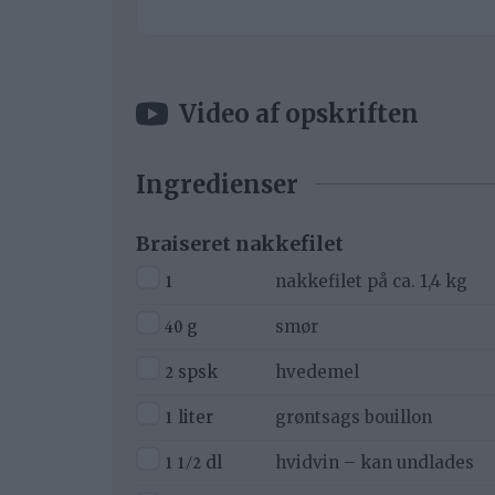
Video af opskriften
Ingredienser
Braiseret nakkefilet
▢
1
nakkefilet på ca. 1,4 kg
▢
40
g
smør
▢
2
spsk
hvedemel
▢
1
liter
grøntsags bouillon
▢
1 1/2
dl
hvidvin – kan undlades