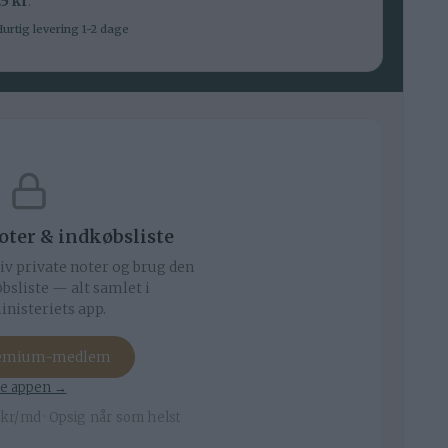
5 kr
.
urtig levering 1-2 dage
noter & indkøbsliste
iv private noter og brug den
bsliste — alt samlet i
nisteriets app.
remium-medlem
e appen →
kr/md · Opsig når som helst