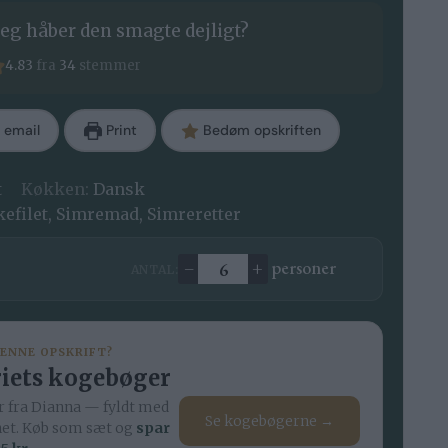
eg håber den smagte dejligt?
4.83
fra
34
stemmer
 email
Print
Bedøm opskriften
t
Køkken:
Dansk
kefilet, Simremad, Simreretter
–
+
personer
ANTAL:
Ændre antal
DENNE OPSKRIFT?
iets kogebøger
 fra Dianna — fyldt med
Se kogebøgerne →
net. Køb som sæt og
spar