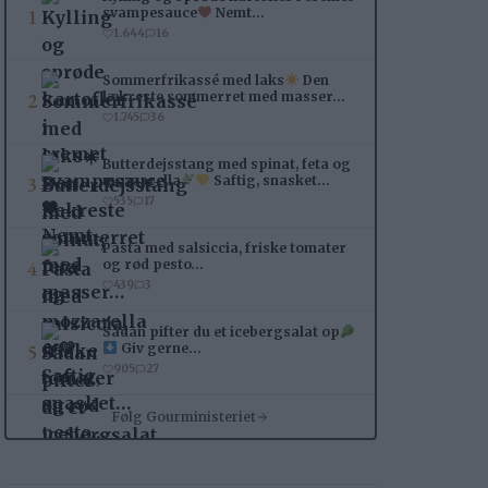
1
svampesauce
Nemt…
1.644
16
Sommerfrikassé med laks
Den
2
lækreste sommerret med masser…
1.745
36
Butterdejsstang med spinat, feta og
3
mozzarella
Saftig, snasket…
535
17
Pasta med salsiccia, friske tomater
4
og rød pesto…
439
3
Sådan pifter du et icebergsalat op
5
Giv gerne…
905
27
Følg Gourministeriet