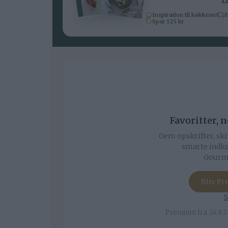
12
Inspiration til køkkenet
H
Spar 125 kr
Favoritter, 
Gem opskrifter, skr
smarte indkø
Gourmi
Bliv P
S
Premium fra 24,92 