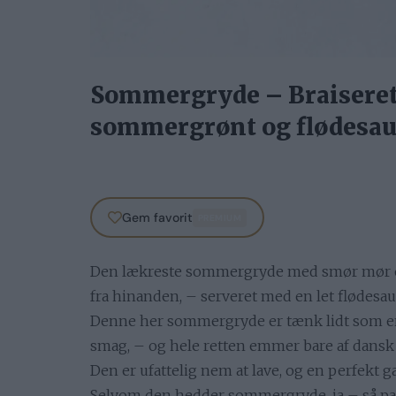
Sommergryde – Braiseret
sommergrønt og flødesau
Gem favorit
PREMIUM
Den lækreste sommergryde med smør mør og sa
fra hinanden, – serveret med en let flødes
Denne her sommergryde er tænk lidt som en 
smag, – og hele retten emmer bare af dans
Den er ufattelig nem at lave, og en perfekt gæ
Selvom den hedder sommergryde, ja – så pass