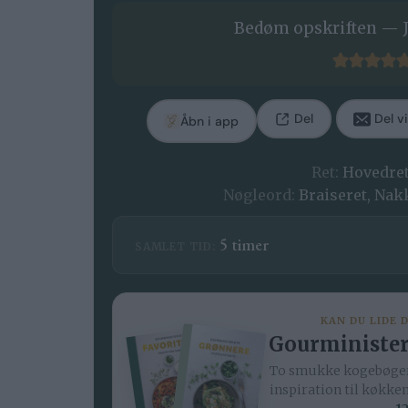
Bedøm opskriften — J
Del
Del vi
Åbn i app
Ret:
Hovedre
Nøgleord:
Braiseret, Nak
timer
5
timer
SAMLET TID:
KAN DU LIDE 
Gourminister
To smukke kogebøger
inspiration til køkke