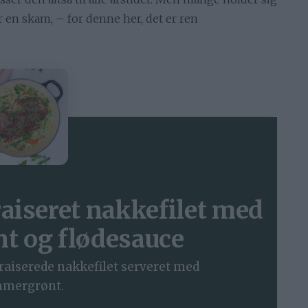
 en skam, – for denne her, det er ren
iseret nakkefilet med
t og flødesauce
raiserede nakkefilet serveret med
mergrønt.