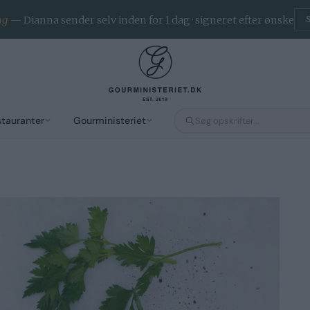
ng
— Dianna sender selv inden for 1 dag · signeret efter ønske
stauranter
Gourministeriet