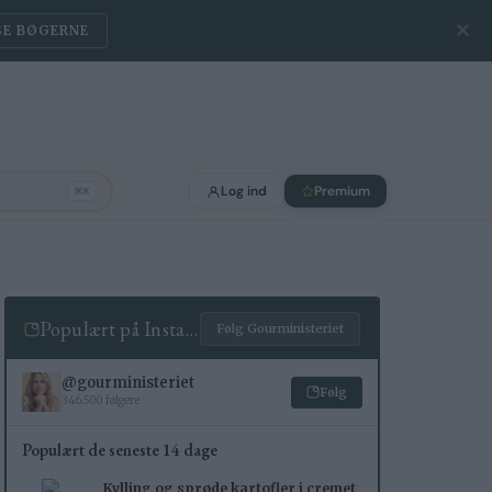
✕
SE BØGERNE
Log ind
Premium
⌘K
Populært på Instagram
Følg Gourministeriet
@gourministeriet
Følg
346.500 følgere
Populært de seneste 14 dage
Kylling og sprøde kartofler i cremet