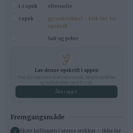
▢
1-2
spsk
olivenolie
▢
3
spsk
gyroskrydderi – klik her for
opskrift
▢
Salt og peber
Lav denne opskrift i appen
Trin-for-trin med skærmen tændt, tilføj til madplan
og indkøbsliste med ét tryk.
Åbn i app
Fremgangsmåde
Skær kyllingen i større stykker – ikke for