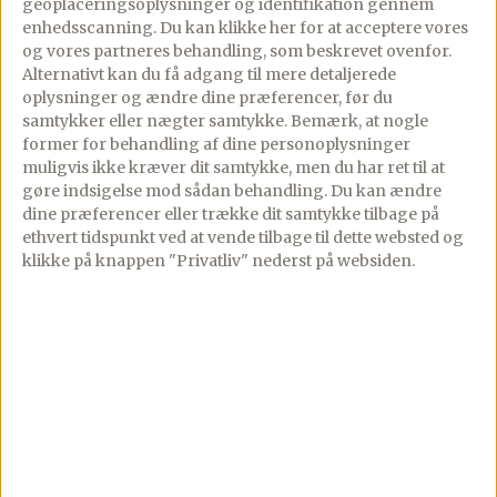
geoplaceringsoplysninger og identifikation gennem
marinere en times tid på køl.
enhedsscanning. Du kan klikke her for at acceptere vores
og vores partneres behandling, som beskrevet ovenfor.
Alternativt kan du få adgang til mere detaljerede
oplysninger og ændre dine præferencer, før du
Fordel kylling, løg og peberfrugt på 4
samtykker eller nægter samtykke. Bemærk, at nogle
grillspyd. Sæt det tæt, men uden at mase
former for behandling af dine personoplysninger
det for meget sammen.
muligvis ikke kræver dit samtykke, men du har ret til at
gøre indsigelse mod sådan behandling.
Du kan ændre
dine præferencer eller trække dit samtykke tilbage på
ethvert tidspunkt ved at vende tilbage til dette websted og
Steg dine kyllingespyd på grillen til de er
klikke på knappen "Privatliv" nederst på websiden.
gyldne på alle sider, og kyllingen er
gennemstegt. Vend dem under vejs.
De kan laves over kul, på gasgrille eller
endda i ovnen eller på panden – præcis
hvad der passer bedst hos dig.
*Laves de i ovnen skal de have ca. 15
minutter ved 220 grader – naturligvis alt