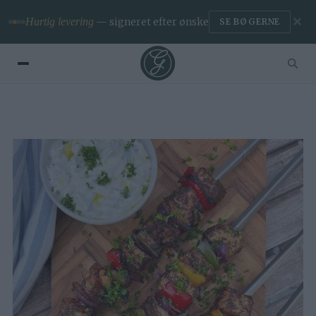
✕
Hurtig levering
— signeret efter ønske
SE BØGERNE