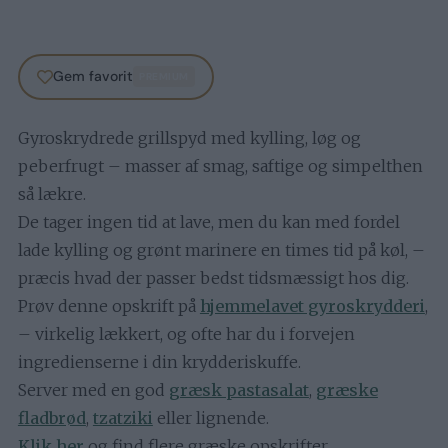
Gem favorit
PREMIUM
Gyroskrydrede grillspyd med kylling, løg og
peberfrugt – masser af smag, saftige og simpelthen
så lækre.
De tager ingen tid at lave, men du kan med fordel
lade kylling og grønt marinere en times tid på køl, –
præcis hvad der passer bedst tidsmæssigt hos dig.
Prøv denne opskrift på
hjemmelavet gyroskrydderi
,
– virkelig lækkert, og ofte har du i forvejen
ingredienserne i din krydderiskuffe.
Server med en god
græsk pastasalat
,
græske
fladbrød
,
tzatziki
eller lignende.
Klik her
og find flere græske opskrifter.