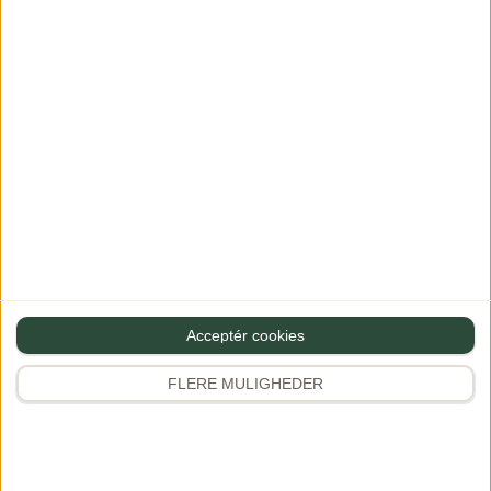
Navn
Gem mine oplysninger til næste gang du vil skrive en
kommentar
Acceptér cookies
FLERE MULIGHEDER