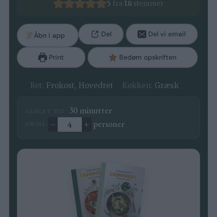
5
fra
18
stemmer
Del
Del vi email
Åbn i app
Print
Bedøm opskriften
Ret:
Frokost, Hovedret
Køkken:
Græsk
minutter
30
minutter
SAMLET TID:
–
+
personer
ANTAL:
Ændre antal