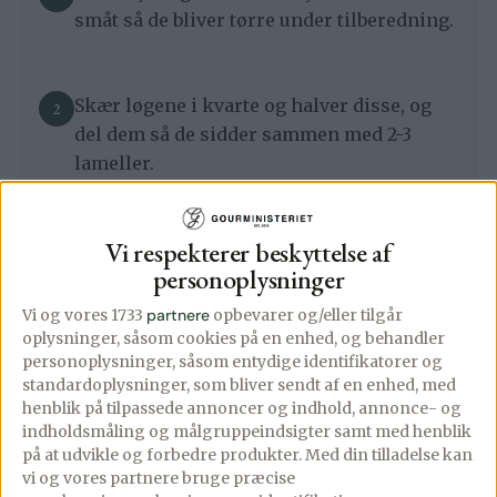
småt så de bliver tørre under tilberedning.
Skær løgene i kvarte og halver disse, og
del dem så de sidder sammen med 2-3
lameller.
Vi respekterer beskyttelse af
Skær peberfrugterne i store stykker.
personoplysninger
Vi og vores 1733
partnere
opbevarer og/eller tilgår
Bland kylling, løg, peberfrugt, olie og
oplysninger, såsom cookies på en enhed, og behandler
personoplysninger, såsom entydige identifikatorer og
gyroskrydderi i en skål og vend det hele
standardoplysninger, som bliver sendt af en enhed, med
godt sammen så alle sider er smurt ind i
henblik på tilpassede annoncer og indhold, annonce- og
olie og krydderi. Krydr med salt og
indholdsmåling og målgruppeindsigter samt med henblik
friskkværnet peber.
på at udvikle og forbedre produkter.
Med din tilladelse kan
vi og vores partnere bruge præcise
*Er tiden til det kan du med fordel lade det