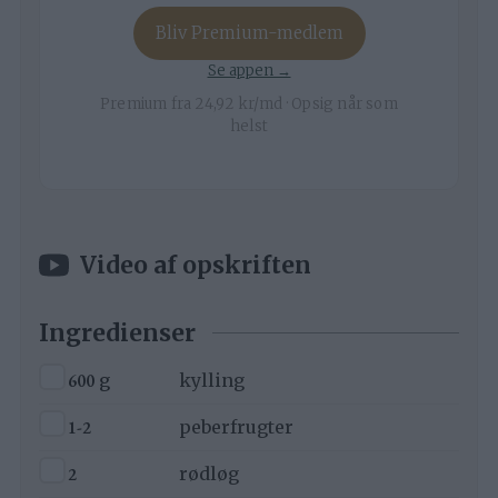
Bliv Premium-medlem
Se appen →
Premium fra 24,92 kr/md · Opsig når som
helst
Video af opskriften
Ingredienser
▢
600
g
kylling
▢
1-2
peberfrugter
▢
2
rødløg