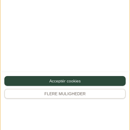
Populært på Instagram
Følg Gourministeriet
@gourministeriet
Følg
346.700 følgere
Populært de seneste 14 dage
Sommerfrikassé med laks
Den
1
lækreste sommerret med masser…
1.773
36
Butterdejsstang med spinat, feta og
2
mozzarella
Saftig, snasket…
543
17
Acceptér cookies
Pasta med salsiccia, friske tomater og
3
rød pesto…
FLERE MULIGHEDER
440
3
Sådan pifter du et icebergsalat op
4
Giv gerne…
910
27