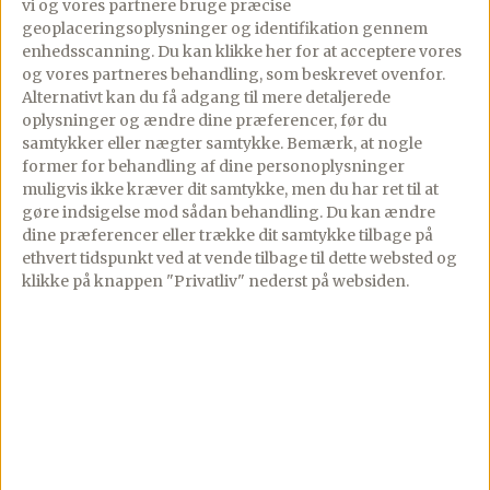
vi og vores partnere bruge præcise
geoplaceringsoplysninger og identifikation gennem
enhedsscanning. Du kan klikke her for at acceptere vores
Lav denne opskrift i appen
og vores partneres behandling, som beskrevet ovenfor.
Trin-for-trin med skærmen tændt, tilføj til madplan
Alternativt kan du få adgang til mere detaljerede
og indkøbsliste med ét tryk.
oplysninger og ændre dine præferencer, før du
samtykker eller nægter samtykke. Bemærk, at nogle
Åbn i app
former for behandling af dine personoplysninger
muligvis ikke kræver dit samtykke, men du har ret til at
gøre indsigelse mod sådan behandling.
Du kan ændre
dine præferencer eller trække dit samtykke tilbage på
Fremgangsmåde
ethvert tidspunkt ved at vende tilbage til dette websted og
klikke på knappen "Privatliv" nederst på websiden.
Tag kødet ud af køleskabet i god tid, gerne
30 minutter inden tilberedning.
Puds kødet fri for eventuelle sener.
Varm en pande op ved høj varme. Smelt en