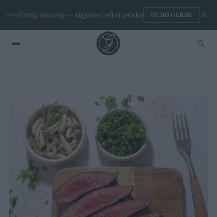
✕
Hurtig levering
— signeret efter ønske
SE BØGERNE