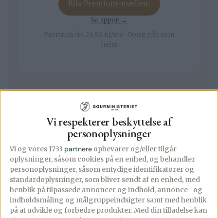
Bliv Premium-medlem
Se appen →
Premium fra 24,92 kr/md · Opsig når som
helst
Video af opskriften
Vi respekterer beskyttelse af
personoplysninger
Ingredienser
Vi og vores 1733
partnere
opbevarer og/eller tilgår
▢
1
kg
flanksteak
oplysninger, såsom cookies på en enhed, og behandler
personoplysninger, såsom entydige identifikatorer og
▢
Klaret smør
standardoplysninger, som bliver sendt af en enhed, med
henblik på tilpassede annoncer og indhold, annonce- og
▢
Salt og evt. friskkværnet peber
indholdsmåling og målgruppeindsigter samt med henblik
på at udvikle og forbedre produkter.
Med din tilladelse kan