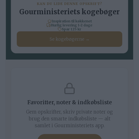
KAN DU LIDE DENNE OPSKRIFT?
Gourministeriets kogebøger
Inspiration til køkkenet
Hurtig levering 1-2 dage
Spar 125 kr
Se kogebøgerne →
Favoritter, noter & indkøbsliste
Gem opskrifter, skriv private noter og
brug den smarte indkøbsliste — alt
samlet i Gourministeriets app.