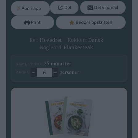
Del
Del vi email
Åbn i app
Print
Bedøm opskriften
Ret:
Hovedret
Køkken:
Dansk
Nøgleord:
Flankesteak
minutter
25
minutter
SAMLET TID:
–
+
personer
ANTAL:
Ændre antal