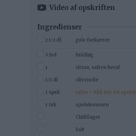
Video af opskriften
Ingredienser
▢
2 1/2
dl
gule flækærter
▢
3
fed
hvidløg
▢
1
citron, saften heraf
▢
1/2
dl
olivenolie
▢
1
spsk
tahin – klik her for opskri
▢
1
tsk
spidskommen
▢
Chiliflager
▢
Salt