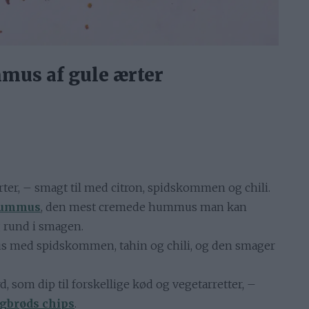
us af gule ærter
er, – smagt til med citron, spidskommen og chili.
hummus
, den mest cremede hummus man kan
g rund i smagen.
s med spidskommen, tahin og chili, og den smager
d, som dip til forskellige kød og vegetarretter, –
gbrøds chips
.