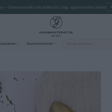
ng
— Dianna sender selv inden for 1 dag · signeret efter ønske
stauranter
Gourministeriet