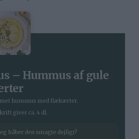
s – Hummus af gule
ærter
remet hummus med flækærter.
ift giver ca. 4 dl.
eg håber den smagte dejligt?