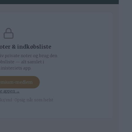
noter & indkøbsliste
iv private noter og brug den
bsliste — alt samlet i
nisteriets app.
remium-medlem
e appen →
kr/md · Opsig når som helst