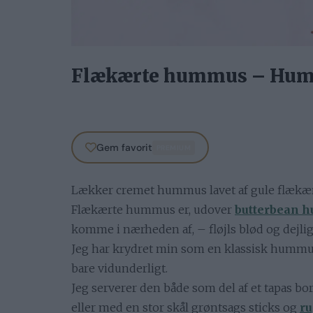
Flækærte hummus – Humm
Gem favorit
PREMIUM
Lækker cremet hummus lavet af gule flækært
Flækærte hummus er, udover
butterbean 
komme i nærheden af, – fløjls blød og dejli
Jeg har krydret min som en klassisk hummu
bare vidunderligt.
Jeg serverer den både som del af et tapas bor
eller med en stor skål grøntsags sticks og
ru