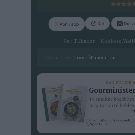
Del
Del vi
Åbn i app
Ret:
Tilbehør
Køkken:
Mell
time
minutter
1
time
30
minutter
SAMLET TID:
KAN DU LIDE 
Gourminister
To smukke kogebøger
inspiration til køkke
12
Inspiration til køkkenet
H
Spar 125 kr