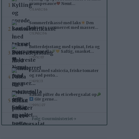
1
svampesauce
Nemt…
1.643
16
Sommerfrikassé med laks
Den
2
lækreste sommerret med masser…
1.743
36
Butterdejsstang med spinat, feta og
3
mozzarella
Saftig, snasket…
535
17
Pasta med salsiccia, friske tomater
4
og rød pesto…
439
3
Sådan pifter du et icebergsalat op
5
Giv gerne…
905
27
Følg Gourministeriet