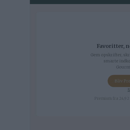
Favoritter, 
Gem opskrifter, skr
smarte indkø
Gourmi
Bliv P
S
Premium fra 24,92 