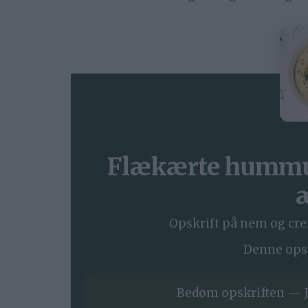
Flækærte hummu
Opskrift på nem og c
Denne opskr
Bedøm opskriften — J