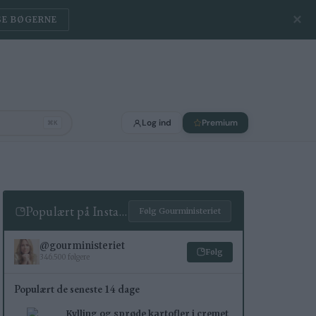
✕
SE BØGERNE
Log ind
Premium
⌘K
Populært på Instagram
Følg Gourministeriet
@gourministeriet
Følg
346.500 følgere
Populært de seneste 14 dage
Kylling og sprøde kartofler i cremet