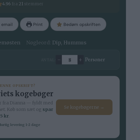
4.96
fra
21
stemmer
 email
Print
Bedøm opskriften
emøsten
Nøgleord:
Dip, Hummus
–
+
Personer
ANTAL:
Ændre antal
DENNE OPSKRIFT?
iets kogebøger
 fra Dianna — fyldt med
Se kogebøgerne →
net. Køb som sæt og
spar
5 kr
.
urtig levering 1-2 dage