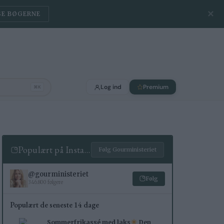
✕
SE BØGERNE
Log ind
Premium
⌘K
Populært på Instagram
Følg Gourministeriet
@gourministeriet
Følg
346.800 følgere
Populært de seneste 14 dage
Sommerfrikassé med laks
Den