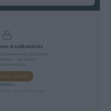
noter & indkøbsliste
iv private noter og brug den
bsliste — alt samlet i
nisteriets app.
remium-medlem
e appen →
kr/md · Opsig når som helst