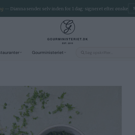
ng
— Dianna sender selv inden for 1 dag · signeret efter ønske
stauranter
Gourministeriet