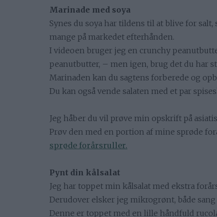
Marinade med soya
Synes du soya har tildens til at blive for sa
mange på markedet efterhånden.
I videoen bruger jeg en crunchy peanutbutte
peanutbutter, – men igen, brug det du har s
Marinaden kan du sagtens forberede og opbev
Du kan også vende salaten med et par spisesk
Jeg håber du vil prøve min opskrift på asiati
Prøv den med en portion af mine sprøde for
sprøde forårsruller.
Pynt din kålsalat
Jeg har toppet min kålsalat med ekstra forå
Derudover elsker jeg mikrogrønt, både sang o
Denne er toppet med en lille håndfuld rucola