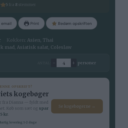
5
fra
8
stemmer
 email
Print
Bedøm opskriften
r
Køkken:
Asien, Thai
sk mad, Asiatisk salat, Coleslaw
–
+
personer
ANTAL:
Ændre antal
DENNE OPSKRIFT?
iets kogebøger
 fra Dianna — fyldt med
Se kogebøgerne →
net. Køb som sæt og
spar
5 kr
.
urtig levering 1-2 dage