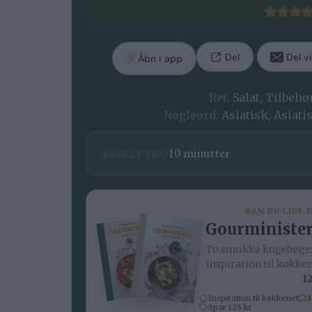
Del
Del vi
Åbn i app
Ret:
Salat, Tilbehø
Nøgleord:
Asiatisk, Asiati
minutter
10
minutter
SAMLET TID:
KAN DU LIDE 
Gourminister
To smukke kogebøger
inspiration til køkke
12
Inspiration til køkkenet
H
Spar 125 kr