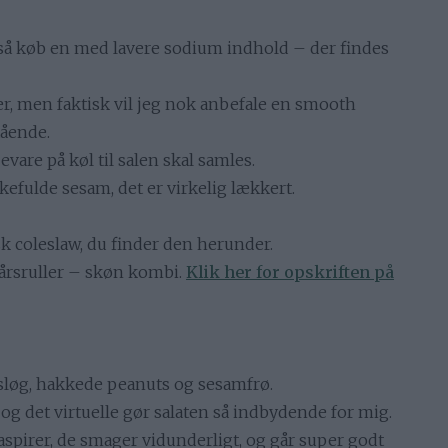
lt, så køb en med lavere sodium indhold – der findes
r, men faktisk vil jeg nok anbefale en smooth
tående.
are på køl til salen skal samles.
efulde sesam, det er virkelig lækkert.
sk coleslaw, du finder den herunder.
årsruller – skøn kombi.
Klik her for opskriften på
rsløg, hakkede peanuts og sesamfrø.
g det virtuelle gør salaten så indbydende for mig.
spirer, de smager vidunderligt, og går super godt