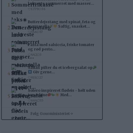
1
lækreste sommerret med masser…
1.779
36
Butterdejsstang med spinat, feta og
2
mozzarella
Saftig, snasket…
546
17
Pasta med salsiccia, friske tomater
3
og rød pesto…
442
3
Sådan pifter du et icebergsalat op
4
Giv gerne…
915
27
Solero inspireret flødeis - helt uden
5
ismaskine
Med…
664
15
Følg Gourministeriet