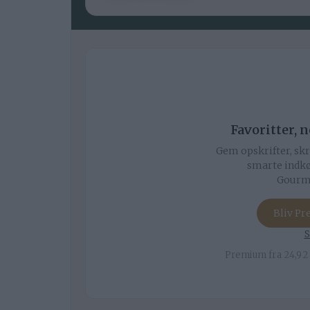
Favoritter, 
Gem opskrifter, skr
smarte indkø
Gourmi
Bliv P
S
Premium fra 24,92 