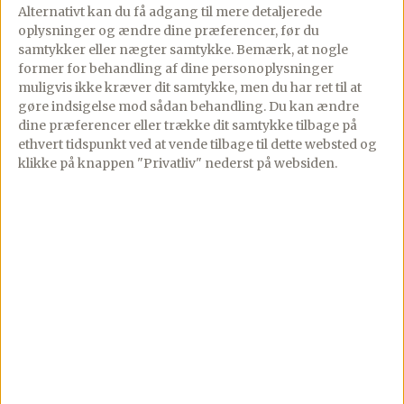
Alternativt kan du få adgang til mere detaljerede
▢
Vand
oplysninger og ændre dine præferencer, før du
samtykker eller nægter samtykke. Bemærk, at nogle
former for behandling af dine personoplysninger
muligvis ikke kræver dit samtykke, men du har ret til at
gøre indsigelse mod sådan behandling.
Du kan ændre
Lav denne opskrift i appen
dine præferencer eller trække dit samtykke tilbage på
Trin-for-trin med skærmen tændt, tilføj til madplan
ethvert tidspunkt ved at vende tilbage til dette websted og
og indkøbsliste med ét tryk.
klikke på knappen "Privatliv" nederst på websiden.
Åbn i app
Fremgangsmåde
Kog pastaen som beskrevet på pakken, og
skyld den derefter i rigeligt koldt vand.
Lad den dræne i en sigte.