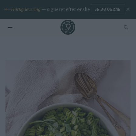
✕
Hurtig levering
— signeret efter ønske
SE BØGERNE