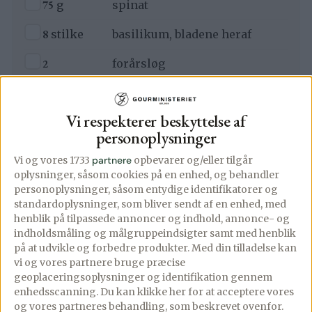
▢
75
g
spinat
▢
8
stilke
basilikum, bladene heraf
▢
2
forårsløg
▢
1/2
potte
purløg
Vi respekterer beskyttelse af
▢
2
fed
hvidløg
personoplysninger
▢
1
avocado
Vi og vores 1733
partnere
opbevarer og/eller tilgår
oplysninger, såsom cookies på en enhed, og behandler
▢
1
citron, saften heraf
personoplysninger, såsom entydige identifikatorer og
standardoplysninger, som bliver sendt af en enhed, med
▢
70
g
cashewnødder
henblik på tilpassede annoncer og indhold, annonce- og
indholdsmåling og målgruppeindsigter samt med henblik
▢
40
g
parmesan, fintrevet
på at udvikle og forbedre produkter.
Med din tilladelse kan
vi og vores partnere bruge præcise
▢
3
spsk
olivenolie
geoplaceringsoplysninger og identifikation gennem
enhedsscanning. Du kan klikke her for at acceptere vores
▢
Salt
og vores partneres behandling, som beskrevet ovenfor.