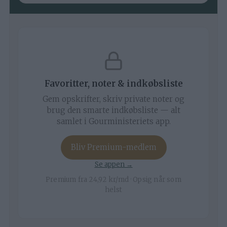
Favoritter, noter & indkøbsliste
Gem opskrifter, skriv private noter og
brug den smarte indkøbsliste — alt
samlet i Gourministeriets app.
Bliv Premium-medlem
Se appen →
Premium fra 24,92 kr/md · Opsig når som
helst