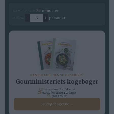
minutter
25
minutter
SAMLET TID:
–
+
personer
ANTAL:
Ændre antal
KAN DU LIDE DENNE OPSKRIFT?
Gourministeriets kogebøger
Inspiration til køkkenet
Hurtig levering 1-2 dage
Spar 125 kr
Se kogebøgerne →