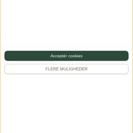
Gem mine oplysninger til næste gang du vil skrive en
kommentar
Acceptér cookies
FLERE MULIGHEDER
Populært på Instagram
Følg Gourministeriet
@gourministeriet
Følg
347.200 følgere