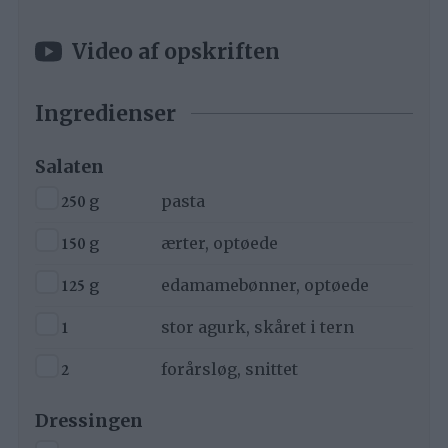
Video af opskriften
Ingredienser
Salaten
▢
250
g
pasta
▢
150
g
ærter, optøede
▢
125
g
edamamebønner, optøede
▢
1
stor agurk, skåret i tern
▢
2
forårsløg, snittet
Dressingen