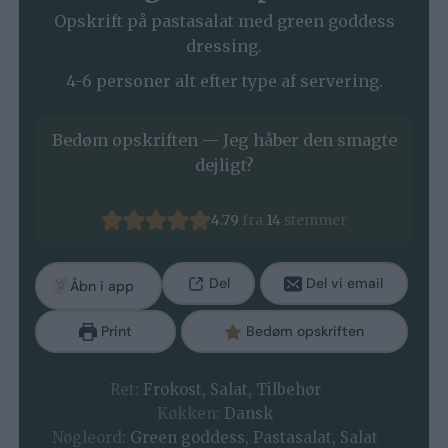
Opskrift på pastasalat med green goddess
dressing.
4-6 personer alt efter type af servering.
Bedøm opskriften — Jeg håber den smagte
dejligt?
4.79
fra
14
stemmer
Del
Del vi email
Åbn i app
Print
Bedøm opskriften
Ret:
Frokost, Salat, Tilbehør
Køkken:
Dansk
Nøgleord:
Green goddess, Pastasalat, Salat