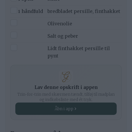
▢
1
håndfuld
bredbladet persille, finthakket
▢
Olivenolie
▢
Salt og peber
▢
Lidt finthakket persille til
pynt
Lav denne opskrift i appen
Trin-for-trin med skærmen tændt, tilføj til madplan
og indkøbsliste med ét tryk.
Åbn i app