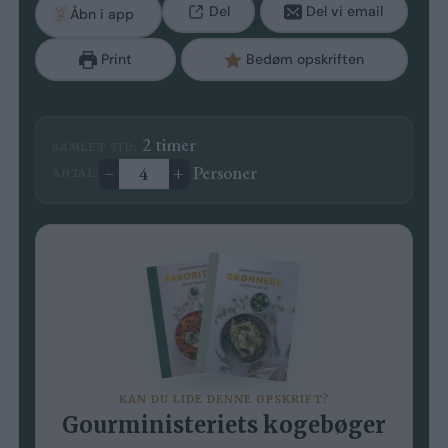
Del
Del vi email
Åbn i app
Print
Bedøm opskriften
timer
2
timer
SAMLET TID:
–
+
Personer
ANTAL:
Ændre antal
KAN DU LIDE DENNE OPSKRIFT?
Gourministeriets kogebøger