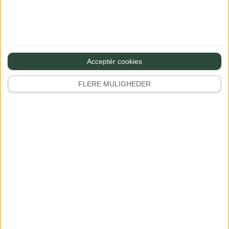
Navn
Acceptér cookies
Gem mine oplysninger til næste gang du vil skrive en
FLERE MULIGHEDER
kommentar