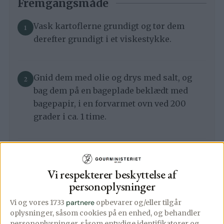
Fremgangsmåde
Vask kartoflerne grundigt og tør dem
derefter grundigt i et viskestykke.
Gnid dem med olie og drys med salt, og
bag dem på en bageplade beklædt med
bagepapir, i en forvarmet ovn ved 200
grader i ca. 1 time.
Skær toppen af kartoflerne (kun toppen,
de skal ikke halveres), og lad dem køle af i
Vi respekterer beskyttelse af
15 min.
personoplysninger
Vi og vores 1733
partnere
opbevarer og/eller tilgår
oplysninger, såsom cookies på en enhed, og behandler
Skrab kartoflen ud med en teske og hæld
personoplysninger, såsom entydige identifikatorer og