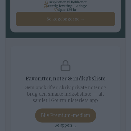
Inspiration til køkkenet
Hurtig levering 1-2 dage
Spar 125 kr
Se kogebøgerne →
Favoritter, noter & indkøbsliste
Gem opskrifter, skriv private noter og
brug den smarte indkøbsliste — alt
samlet i Gourministeriets app.
Bliv Premium-medlem
Se appen →