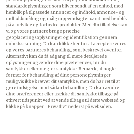
det i en skål, – lad der dog sidde et ganske
standardoplysninger, som bliver sendt af en enhed, med
henblik på tilpassede annoncer og indhold, annonce- og
tyndt lag mod skralden så ikke denne
indholdsmåling og målgruppeindsigter samt med henblik
falder sammen. Bag de udhulede kartofler
på at udvikle og forbedre produkter.
Med din tilladelse kan
i yderligere 10 min. ved 200 grader.
vi og vores partnere bruge præcise
geoplaceringsoplysninger og identifikation gennem
enhedsscanning. Du kan klikke her for at acceptere vores
og vores partneres behandling, som beskrevet ovenfor.
Mos kartoflerne og tilsæt cremefraiche,
Alternativt kan du få adgang til mere detaljerede
smør, cheddar og bredbladet persille.
oplysninger og ændre dine præferencer, før du
Smag til med salt og peber og rør det godt
samtykker eller nægter samtykke. Bemærk, at nogle
sammen.
former for behandling af dine personoplysninger
muligvis ikke kræver dit samtykke, men du har ret til at
gøre indsigelse mod sådan behandling.
Du kan ændre
dine præferencer eller trække dit samtykke tilbage på
Fyld de udhulede kartofler med
ethvert tidspunkt ved at vende tilbage til dette websted og
kartoffelfyldet, mas det godt ned i
klikke på knappen "Privatliv" nederst på websiden.
kartoflen med en teske og top dem godt
op.