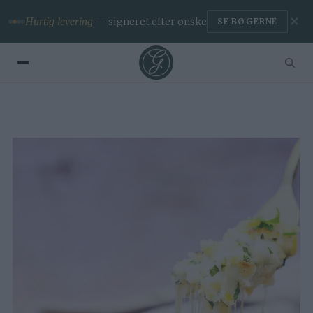
✕
Premium
— ingen reklamer & app
BLIV MEDLEM