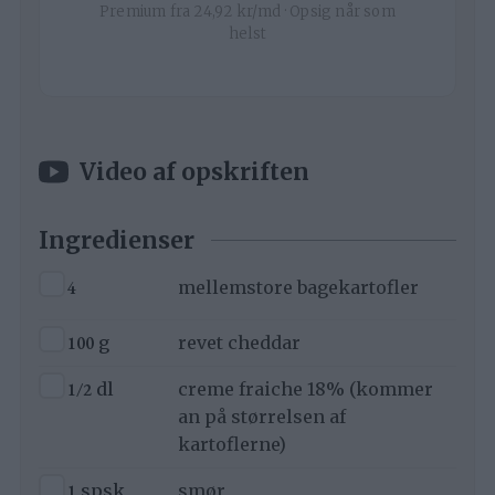
Premium fra 24,92 kr/md · Opsig når som
helst
Video af opskriften
Ingredienser
▢
4
mellemstore bagekartofler
▢
100
g
revet cheddar
▢
1/2
dl
creme fraiche 18% (kommer
an på størrelsen af
kartoflerne)
▢
1
spsk
smør