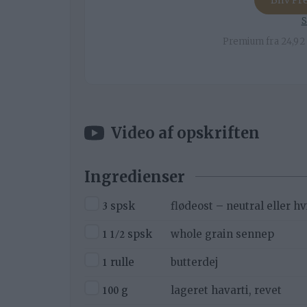
Bliv P
S
Premium fra 24,92 
Video af opskriften
Ingredienser
▢
3
spsk
flødeost – neutral eller h
▢
1 1/2
spsk
whole grain sennep
▢
1
rulle
butterdej
▢
100
g
lageret havarti, revet