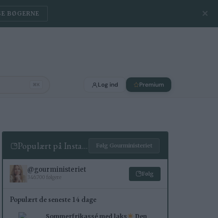
✕
SE BØGERNE
Log ind
Premium
⌘K
Populært på Instagram
Følg Gourministeriet
@gourministeriet
Følg
346.700 følgere
Populært de seneste 14 dage
Sommerfrikassé med laks
Den