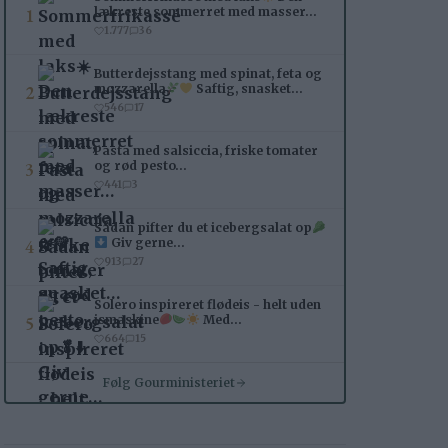
1
lækreste sommerret med masser…
1.777
36
Butterdejsstang med spinat, feta og
2
mozzarella
Saftig, snasket…
546
17
Pasta med salsiccia, friske tomater
3
og rød pesto…
441
3
Sådan pifter du et icebergsalat op
4
Giv gerne…
913
27
Solero inspireret flødeis - helt uden
5
ismaskine
Med…
664
15
Følg Gourministeriet