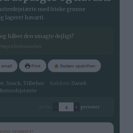
butterdejstærte med friske grønne
g lageret havarti.
eg håber den smagte dejligt?
Ingen bedømmelser
 email
Print
Bedøm opskriften
et, Snack, Tilbehør
Køkken:
Dansk
Butterdejstærte
–
+
personer
ANTAL:
Ændre antal
DENNE OPSKRIFT?