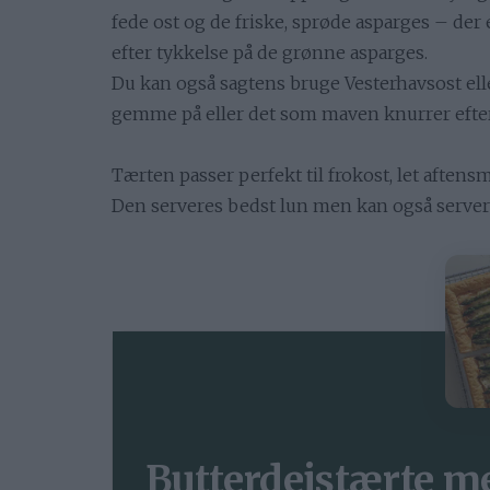
fede ost og de friske, sprøde asparges – der e
efter tykkelse på de grønne asparges.
Du kan også sagtens bruge Vesterhavsost el
gemme på eller det som maven knurrer efter
Tærten passer perfekt til frokost, let aftens
Den serveres bedst lun men kan også servere
Butterdejstærte m