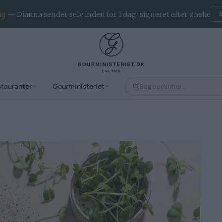
ng
— Dianna sender selv inden for 1 dag · signeret efter ønske
stauranter
Gourministeriet