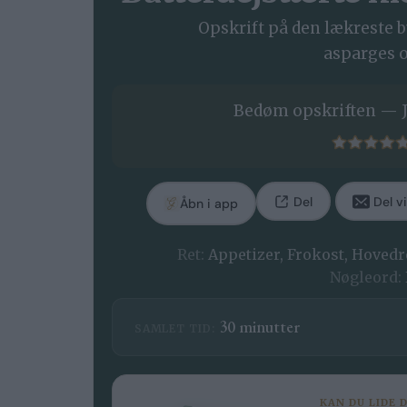
Opskrift på den lækreste 
asparges o
Bedøm opskriften — J
Del
Del vi
Åbn i app
Ret:
Appetizer, Frokost, Hovedr
Nøgleord:
minutter
30
minutter
SAMLET TID:
KAN DU LIDE 