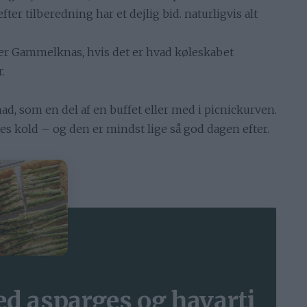
fter tilberedning har et dejlig bid. naturligvis alt
ler Gammelknas, hvis det er hvad køleskabet
.
mad, som en del af en buffet eller med i picnickurven.
s kold – og den er mindst lige så god dagen efter.
ed asparges og havarti