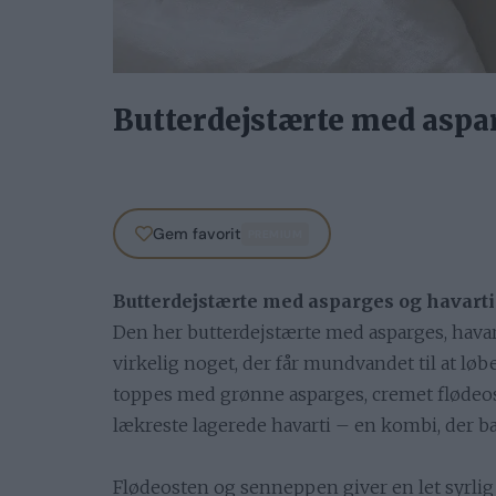
Butterdejstærte med aspa
Gem favorit
PREMIUM
Butterdejstærte med asparges og havarti
Den her butterdejstærte med asparges, havar
virkelig noget, der får mundvandet til at lø
toppes med grønne asparges, cremet flødeos
lækreste lagerede havarti – en kombi, der ba
Flødeosten og senneppen giver en let syrlig