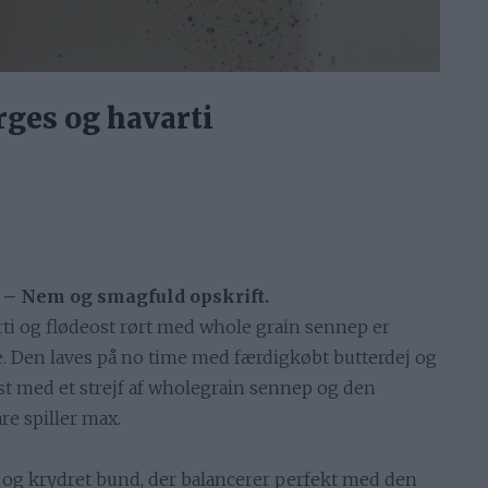
rges og havarti
 – Nem og smagfuld opskrift.
ti og flødeost rørt med whole grain sennep er
be. Den laves på no time med færdigkøbt butterdej og
t med et strejf af wholegrain sennep og den
re spiller max.
 og krydret bund, der balancerer perfekt med den