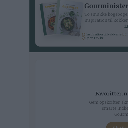
Gourminister
To smukke kogebøger
inspiration til køkke
12
Inspiration til køkkenet
H
Spar 125 kr
Favoritter, 
Gem opskrifter, skr
smarte indkø
Gourmi