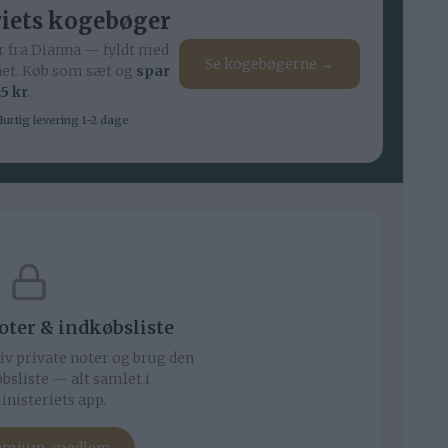
iets kogebøger
 fra Dianna — fyldt med
Se kogebøgerne →
net. Køb som sæt og
spar
5 kr
.
urtig levering 1-2 dage
noter & indkøbsliste
iv private noter og brug den
bsliste — alt samlet i
nisteriets app.