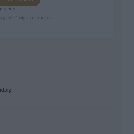
remium-medlem
e appen →
kr/md · Opsig når som helst
vidløg