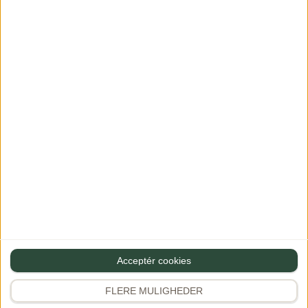
Stegt laks med
hvidvinssauce og
porre
Acceptér cookies
20/03/2024
PREMIUM
FLERE MULIGHEDER
20 comments