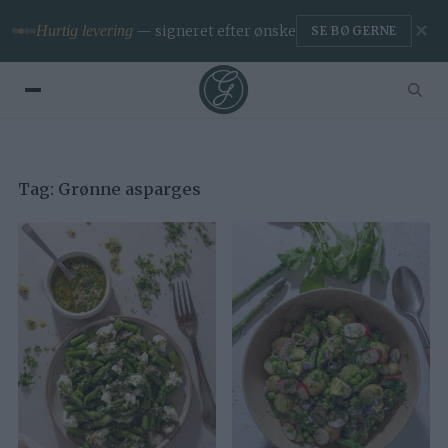
✕
Hurtig levering
— signeret efter ønske
SE BØGERNE
Tag:
Grønne asparges