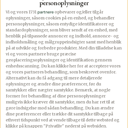
personoplysninger
Se mere
Vi og vores 1731
partnere
opbevarer og/eller tilgår
oplysninger, såsom cookies på en enhed, og behandler
personoplysninger, såsom entydige identifikatorer og
standardoplysninger, som bliver sendt af en enhed, med
henblik på tilpassede annoncer og indhold, annonce- og
indholdsmåling og målgruppeindsigter samt med henblik
på at udvikle og forbedre produkter.
Med din tilladelse kan
vi og vores partnere bruge præcise
geoplaceringsoplysninger og identifikation gennem
enhedsscanning. Du kan klikke her for at acceptere vores
og vores partneres behandling, som beskrevet ovenfor.
Alternativt kan du få adgang til mere detaljerede
oplysninger og ændre dine præferencer, før du
samtykker eller nægter samtykke. Bemærk, at nogle
former for behandling af dine personoplysninger
muligvis ikke kræver dit samtykke, men du har ret til at
gøre indsigelse mod sådan behandling.
Du kan ændre
dine præferencer eller trække dit samtykke tilbage på
Butterdejstærte
Hjemmelavede
ethvert tidspunkt ved at vende tilbage til dette websted og
med asparges og
tarteletter med
klikke på knappen "Privatliv" nederst på websiden.