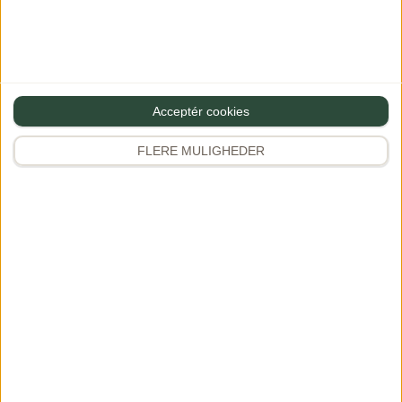
restaurantanmeldelser, rejseinspiration og meget mere.
Grundlagt af Dianna Brinch.
App Store
Google Play
Acceptér cookies
FLERE MULIGHEDER
Opskrifter
Tilbehør
Frokost
Kød
Sunde opskrifter
Salater
Vegetarretter
Pasta
Kylling & fjerkræ