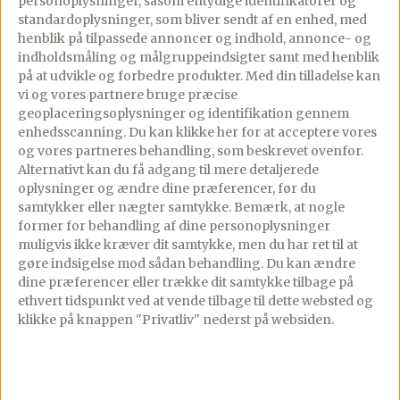
personoplysninger, såsom entydige identifikatorer og
standardoplysninger, som bliver sendt af en enhed, med
02/10/2023
01/03/2021
PREMIUM
PREMIUM
henblik på tilpassede annoncer og indhold, annonce- og
3 comments
7 comments
indholdsmåling og målgruppeindsigter samt med henblik
på at udvikle og forbedre produkter.
Med din tilladelse kan
Min bedste opskrift på
Nemme og lækre
vi og vores partnere bruge præcise
madpandekager, – tynde,
bananpandekager, –
geoplaceringsoplysninger og identifikation gennem
enhedsscanning. Du kan klikke her for at acceptere vores
sprøde og med den
perfekt til
og vores partneres behandling, som beskrevet ovenfor.
dejligste smag.Dejen er
morgenbordet, i
Alternativt kan du få adgang til mere detaljerede
virkelig nem at arbejde
madpakken eller som et
oplysninger og ændre dine præferencer, før du
samtykker eller nægter samtykke. Bemærk, at nogle
med, og […]
lille mellemmåltid.De
former for behandling af dine personoplysninger
tager ingen tid at lave, […]
muligvis ikke kræver dit samtykke, men du har ret til at
gøre indsigelse mod sådan behandling.
Du kan ændre
Se mere
dine præferencer eller trække dit samtykke tilbage på
ethvert tidspunkt ved at vende tilbage til dette websted og
Se mere
klikke på knappen "Privatliv" nederst på websiden.