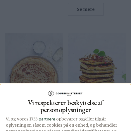
Se mere
Vi respekterer beskyttelse af
personoplysninger
Vi og vores 1733
partnere
opbevarer og/eller tilgår
oplysninger, såsom cookies på en enhed, og behandler
Madpandekager
Bananpandekager