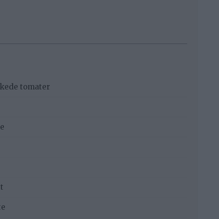
kkede tomater
de
t
te