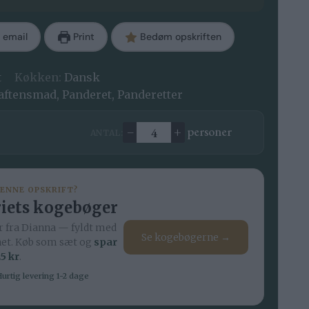
 email
Print
Bedøm opskriften
t
Køkken:
Dansk
aftensmad, Panderet, Panderetter
–
+
personer
ANTAL:
Ændre antal
DENNE OPSKRIFT?
iets kogebøger
 fra Dianna — fyldt med
Se kogebøgerne →
net. Køb som sæt og
spar
5 kr
.
urtig levering 1-2 dage