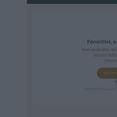
Favoritter, 
Gem opskrifter, skr
smarte indkø
Gourmi
Bliv P
S
Premium fra 24,92 