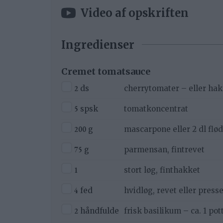
Video af opskriften
Ingredienser
Cremet tomatsauce
▢
2
ds
cherrytomater – eller ha
▢
5
spsk
tomatkoncentrat
▢
200
g
mascarpone eller 2 dl flø
▢
75
g
parmensan, fintrevet
▢
1
stort løg, finthakket
▢
4
fed
hvidløg, revet eller presse
▢
2
håndfulde
frisk basilikum – ca. 1 pot