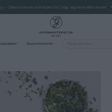
ng
— Dianna sender selv inden for 1 dag · signeret efter ønske
stauranter
Gourministeriet