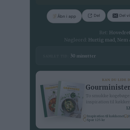
Del
Del vi
Åbn i app
Ret:
Hovedre
Nøgleord:
Hurtig mad, Nem 
minutter
30
minutter
SAMLET TID:
KAN DU LIDE 
Gourminister
To smukke kogebøger
inspiration til køkke
12
Inspiration til køkkenet
H
Spar 125 kr