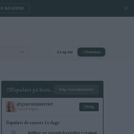
✕
SE BØGERNE
Log ind
Premium
⌘K
Populært på Instagram
Følg Gourministeriet
@gourministeriet
Følg
346.400 følgere
Populært de seneste 14 dage
Kylling og sprøde kartofler i cremet