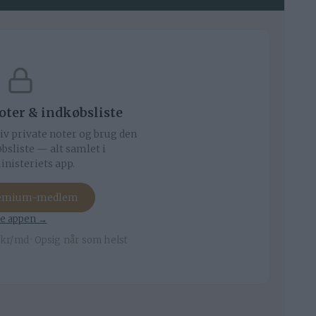
noter & indkøbsliste
iv private noter og brug den
bsliste — alt samlet i
nisteriets app.
remium-medlem
e appen →
kr/md · Opsig når som helst