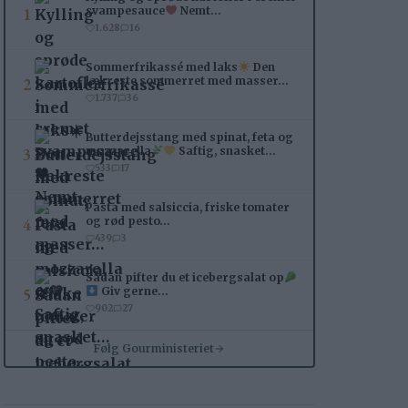
1
svampesauce
Nemt…
1.628
16
Sommerfrikassé med laks
Den
2
lækreste sommerret med masser…
1.737
36
Butterdejsstang med spinat, feta og
3
mozzarella
Saftig, snasket…
533
17
Pasta med salsiccia, friske tomater
4
og rød pesto…
439
3
Sådan pifter du et icebergsalat op
5
Giv gerne…
902
27
Følg Gourministeriet