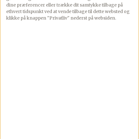
dine præferencer eller trække dit samtykke tilbage på
spinat, Vesterhavsost og
One pot bønnesuppe
ethvert tidspunkt ved at vende tilbage til dette websted og
burrata. Små tomattærter
med salsiccia og pasta –
klikke på knappen "Privatliv" nederst på websiden.
med spinat,
Inspireret af italiensk
vesterhavsost og burrata
bønnesuppe. Her får du
er perfekte små
en italiensk
mundfulde til
inspireret toscansk
tapasbordet, […]
bønnesuppe med
salsiccia […]
Se mere
Se mere