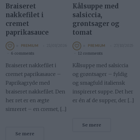
Braiseret
Kålsuppe med
nakkefilet i
salsiccia,
cremet
grøntsager og
paprikasauce
tomat
21/03/2026
27/10/2025
PREMIUM
PREMIUM
6 comments
12 comments
Braiseret nakkefilet i
Kålsuppe med salsiccia
cremet paprikasauce –
og grøntsager – fyldig
Paprikagryde med
og smagfuld italiensk
braiseret nakkefilet. Den
inspireret suppe. Det her
her ret er en ægte
er én af de supper, der […]
simreret – en cremet, […]
Se mere
Se mere