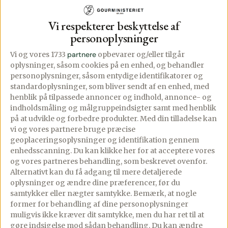
Vi respekterer beskyttelse af
personoplysninger
Vi og vores 1733
partnere
opbevarer og/eller tilgår
oplysninger, såsom cookies på en enhed, og behandler
personoplysninger, såsom entydige identifikatorer og
standardoplysninger, som bliver sendt af en enhed, med
henblik på tilpassede annoncer og indhold, annonce- og
indholdsmåling og målgruppeindsigter samt med henblik
på at udvikle og forbedre produkter.
Med din tilladelse kan
vi og vores partnere bruge præcise
geoplaceringsoplysninger og identifikation gennem
enhedsscanning. Du kan klikke her for at acceptere vores
Små tomattærter
One pot
og vores partneres behandling, som beskrevet ovenfor.
med burrata
bønnesuppe med
Alternativt kan du få adgang til mere detaljerede
salsiccia og pasta
oplysninger og ændre dine præferencer, før du
10/09/2025
PREMIUM
samtykker eller nægter samtykke. Bemærk, at nogle
former for behandling af dine personoplysninger
2 comments
PREMIUM
muligvis ikke kræver dit samtykke, men du har ret til at
08/09/2025
6 comments
Små tomattærter med
gøre indsigelse mod sådan behandling.
Du kan ændre