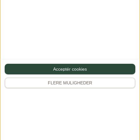
Acceptér cookies
FLERE MULIGHEDER
Græsk pasta –
Vegetarisk
Greek pasta
paprikagryde
21/10/2024