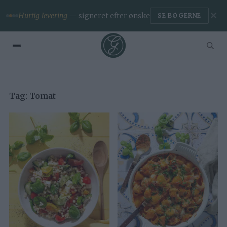
✕
Hurtig levering
— signeret efter ønske
SE BØGERNE
Tag:
Tomat