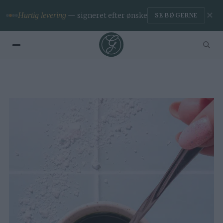
✕
Hurtig levering
— signeret efter ønske
SE BØGERNE