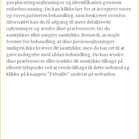
geoplaceringsoplysninger og identifikation gennem
Video af opskriften
enhedsscanning. Du kan klikke her for at acceptere vores
og vores partneres behandling, som beskrevet ovenfor.
Alternativt kan du få adgang til mere detaljerede
Ingredienser
oplysninger og ændre dine præferencer, før du
samtykker eller nægter samtykke. Bemærk, at nogle
▢
2
dl
smagsneutral olie
former for behandling af dine personoplysninger
muligvis ikke kræver dit samtykke, men du har ret til at
▢
60
g
purløg
gøre indsigelse mod sådan behandling.
Du kan ændre
dine præferencer eller trække dit samtykke tilbage på
▢
Salt
ethvert tidspunkt ved at vende tilbage til dette websted og
klikke på knappen "Privatliv" nederst på websiden.
Lav denne opskrift i appen
Trin-for-trin med skærmen tændt, tilføj til madplan
og indkøbsliste med ét tryk.
Åbn i app