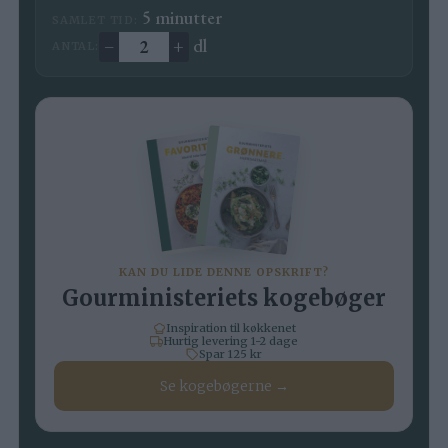
minutter
5
minutter
SAMLET TID:
–
+
dl
ANTAL:
Ændre antal
KAN DU LIDE DENNE OPSKRIFT?
Gourministeriets kogebøger
Inspiration til køkkenet
Hurtig levering 1-2 dage
Spar 125 kr
Se kogebøgerne →