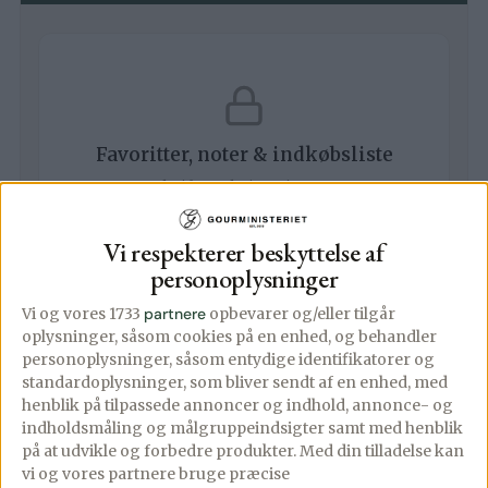
Favoritter, noter & indkøbsliste
Gem opskrifter, skriv private noter og
brug den smarte indkøbsliste — alt
samlet i Gourministeriets app.
Vi respekterer beskyttelse af
personoplysninger
Bliv Premium-medlem
Vi og vores 1733
partnere
opbevarer og/eller tilgår
Se appen →
oplysninger, såsom cookies på en enhed, og behandler
personoplysninger, såsom entydige identifikatorer og
Premium fra 24,92 kr/md · Opsig når som
standardoplysninger, som bliver sendt af en enhed, med
helst
henblik på tilpassede annoncer og indhold, annonce- og
indholdsmåling og målgruppeindsigter samt med henblik
på at udvikle og forbedre produkter.
Med din tilladelse kan
vi og vores partnere bruge præcise