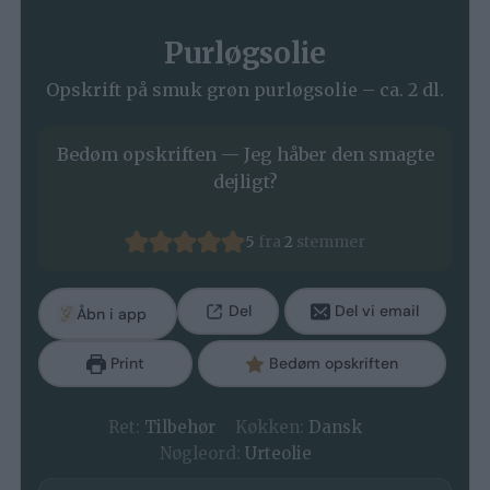
Purløgsolie
Opskrift på smuk grøn purløgsolie – ca. 2 dl.
Bedøm opskriften — Jeg håber den smagte
dejligt?
5
fra
2
stemmer
Del
Del vi email
Åbn i app
Print
Bedøm opskriften
Ret:
Tilbehør
Køkken:
Dansk
Nøgleord:
Urteolie