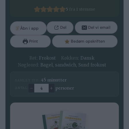
5
fra 1 stemme
Del
Del vi email
Åbn i app
Print
Bedøm opskriften
Ret:
Frokost
Køkken:
Dansk
Nøgleord:
Bagel, sandwich, Sund frokost
minutter
45
minutter
SAMLET TID:
–
+
personer
ANTAL:
Ændre antal