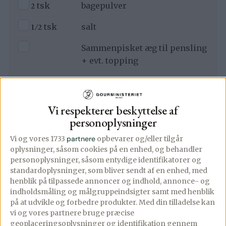
▢
2
tsk
bagepulver
▢
1/2
tsk
salt
▢
Sammenpisket æg til pensling
+ evt. topping
Tunsalat
▢
2
ds
tun
Vi respekterer beskyttelse af
personoplysninger
▢
3
spsk
creme fraiche – gerne 9%
Vi og vores 1733
partnere
opbevarer og/eller tilgår
▢
2
spsk
mayonnaise – gerne let
oplysninger, såsom cookies på en enhed, og behandler
personoplysninger, såsom entydige identifikatorer og
▢
2
forårsløg, fintsnittet
standardoplysninger, som bliver sendt af en enhed, med
henblik på tilpassede annoncer og indhold, annonce- og
▢
2
spsk
syltede agurker, finthakket
indholdsmåling og målgruppeindsigter samt med henblik
på at udvikle og forbedre produkter.
Med din tilladelse kan
▢
1
tsk
dijonsennep
vi og vores partnere bruge præcise
geoplaceringsoplysninger og identifikation gennem