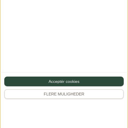
Navn
Gem mine oplysninger til næste gang du vil skrive en
kommentar
Acceptér cookies
FLERE MULIGHEDER