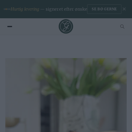
✕
Hurtig levering
— signeret efter ønske
SE BØGERNE