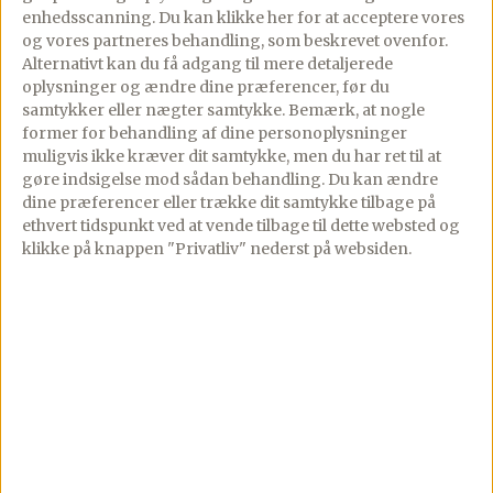
▢
1/2
citron, saften
enhedsscanning. Du kan klikke her for at acceptere vores
og vores partneres behandling, som beskrevet ovenfor.
▢
Salt og friskkværnet peber
Alternativt kan du få adgang til mere detaljerede
oplysninger og ændre dine præferencer, før du
samtykker eller nægter samtykke. Bemærk, at nogle
Derudover
former for behandling af dine personoplysninger
▢
1
avocado, skåret i skiver
muligvis ikke kræver dit samtykke, men du har ret til at
gøre indsigelse mod sådan behandling.
Du kan ændre
▢
2
rucolasalat
dine præferencer eller trække dit samtykke tilbage på
håndfulde
ethvert tidspunkt ved at vende tilbage til dette websted og
klikke på knappen "Privatliv" nederst på websiden.
Lav denne opskrift i appen
Trin-for-trin med skærmen tændt, tilføj til madplan
og indkøbsliste med ét tryk.
Åbn i app