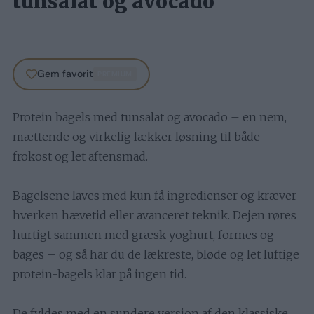
tunsalat og avocado
Gem favorit
PREMIUM
Protein bagels med tunsalat og avocado – en nem,
mættende og virkelig lækker løsning til både
frokost og let aftensmad.
Bagelsene laves med kun få ingredienser og kræver
hverken hævetid eller avanceret teknik. Dejen røres
hurtigt sammen med græsk yoghurt, formes og
bages – og så har du de lækreste, bløde og let luftige
protein-bagels klar på ingen tid.
De fyldes med en sundere version af den klassiske