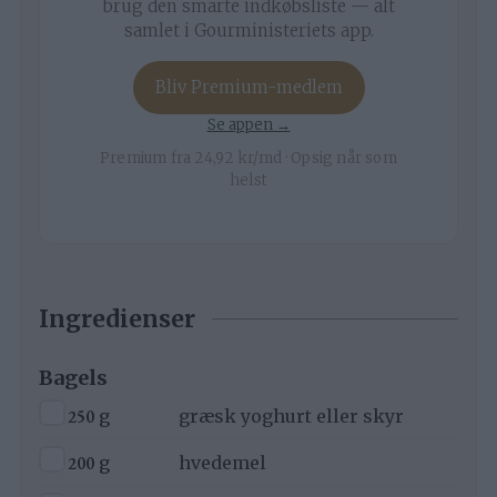
brug den smarte indkøbsliste — alt
samlet i Gourministeriets app.
Bliv Premium-medlem
Se appen →
Premium fra 24,92 kr/md · Opsig når som
helst
Ingredienser
Bagels
▢
250
g
græsk yoghurt eller skyr
▢
200
g
hvedemel